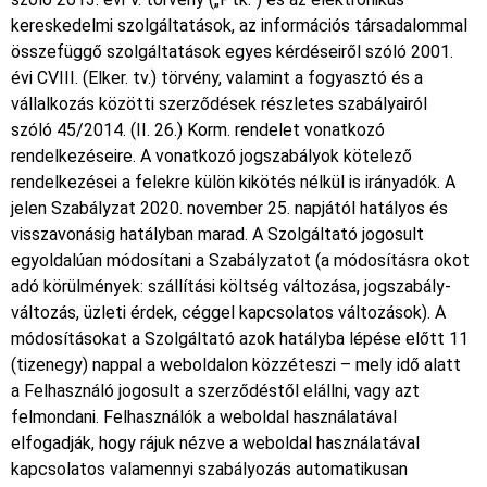
kereskedelmi szolgáltatások, az információs társadalommal
összefüggő szolgáltatások egyes kérdéseiről szóló 2001.
évi CVIII. (Elker. tv.) törvény, valamint a fogyasztó és a
vállalkozás közötti szerződések részletes szabályairól
szóló 45/2014. (II. 26.) Korm. rendelet vonatkozó
rendelkezéseire. A vonatkozó jogszabályok kötelező
rendelkezései a felekre külön kikötés nélkül is irányadók. A
jelen Szabályzat 2020. november 25. napjától hatályos és
visszavonásig hatályban marad. A Szolgáltató jogosult
egyoldalúan módosítani a Szabályzatot (a módosításra okot
adó körülmények: szállítási költség változása, jogszabály-
változás, üzleti érdek, céggel kapcsolatos változások). A
módosításokat a Szolgáltató azok hatályba lépése előtt 11
(tizenegy) nappal a weboldalon közzéteszi – mely idő alatt
a Felhasználó jogosult a szerződéstől elállni, vagy azt
felmondani. Felhasználók a weboldal használatával
elfogadják, hogy rájuk nézve a weboldal használatával
kapcsolatos valamennyi szabályozás automatikusan