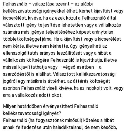
Felhasználó – választása szerint – az alábbi
kellékszavatossági igényekkel élhet: kérhet kijavítást vagy
kicserélést, kivéve, ha az ezek közül a Felhasználó által
választott igény teljesítése lehetetlen vagy a vállalkozás
számára más igénye teljesítéséhez képest aránytalan
többletköltséggel járna. Ha a kijavítást vagy a kicserélést
nem kérte, illetve nem kérhette, úgy igényelheti az
ellenszolgáltatás arányos leszállítását vagy a hibát a
vállalkozás költségére Felhasználó is kijavíthatja, illetve
mással kijavíttathatja vagy – végső esetben – a
szerződéstől is elállhat. Választott kellékszavatossági
jogáról egy másikra is áttérhet, az áttérés költségét
azonban Felhasználó viseli, kivéve, ha az indokolt volt, vagy
arra a vállalkozás adott okot.
Milyen határidőben érvényesítheti Felhasználó
kellékszavatossági igényét?
Felhasználó (ha fogyasztónak minősül) köteles a hibát
annak felfedezése után haladéktalanul, de nem később,