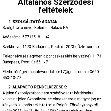
Általános Szerződési
feltételek
SZOLGÁLTATÓ ADATAI:
Szolgáltató neve: Kelemen Balázs E.V
Adószáma: 57712518-1-42
Székhelye: 1173 Budapest, Pesti út 20/3 ( Üzletsoron )
Telephelye (és egyben a panaszkezelés helyszíne): 1173
Budapest, Pesti út 55 1/7
Elérhetőségei: muscleworldstore17@gmail.com, +3620-
453-10-77
ALAPVETŐ RENDELKEZÉSEK:
A jelen Szabályzatban nem szabályozott kérdésekre,
valamint jelen Szabályzat értelmezésére a magyar jog az
irányadó, különös tekintettel a Polgári Törvénykönyvről
szóló 2013. évi V. törvény („Ptk.”) és az elektronikus