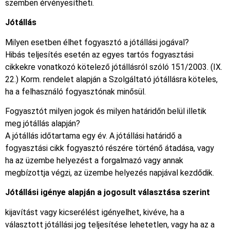
szemben érvényesítheti.
Jótállás
Milyen esetben élhet fogyasztó a jótállási jogával?
Hibás teljesítés esetén az egyes tartós fogyasztási
cikkekre vonatkozó kötelező jótállásról szóló 151/2003. (IX.
22.) Korm. rendelet alapján a Szolgáltató jótállásra köteles,
ha a felhasználó fogyasztónak minősül.
Fogyasztót milyen jogok és milyen határidőn belül illetik
meg jótállás alapján?
A jótállás időtartama egy év. A jótállási határidő a
fogyasztási cikk fogyasztó részére történő átadása, vagy
ha az üzembe helyezést a forgalmazó vagy annak
megbízottja végzi, az üzembe helyezés napjával kezdődik.
Jótállási igénye alapján a jogosult választása szerint
kijavítást vagy kicserélést igényelhet, kivéve, ha a
választott jótállási jog teljesítése lehetetlen, vagy ha az a