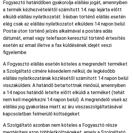
Fogyasztó határidőben gyakorolja elállási jogát, amennyiben
a termék kézhezvételétől számított 14. nap lejárta előtt
elküldi elállási nyilatkozatát. Írásban történő elállás esetén
elég csak az elállási nyilatkozatot elküldeni 14 napon belül.
Postai úton történő jelzés alkalmával a postára adás
dátumát, email vagy telefaxon keresztül történő értesítés
esetén az email illetve a fax küldésének idejét veszi
figyelembe.
A Fogyasztó elállás esetén köteles a megrendelt terméket
a Szolgáltató címére késedelem nélkül, de legkésőbb
elállási nyilatkozatának közlésétől számított 14 napon belül
visszaküldeni. A határidő betartottnak minősül, amennyiben
a 14 napos határidő letelte előtt elküldi a terméket (tehát
nem kell megérkezni 14 napon belül). A megrendelő viseli az
elállási jog gyakorlása miatt az áru visszaszolgáltatásával
kapcsolatban felmerülő költségeket.
A Szolgáltató azonban nem köteles a Fogyasztó része
megtéríteni azon többletköltségeket, amely a Szolgáltató