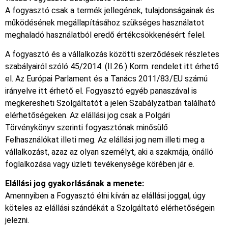
A fogyasztó csak a termék jellegének, tulajdonságainak és
működésének megállapításához szükséges használatot
meghaladó használatból eredő értékcsökkenésért felel.
A fogyasztó és a vállalkozás közötti szerződések részletes
szabályairól szóló 45/2014. (II.26.) Korm. rendelet itt érhető
el. Az Európai Parlament és a Tanács 2011/83/EU számú
irányelve itt érhető el. Fogyasztó egyéb panaszával is
megkeresheti Szolgáltatót a jelen Szabályzatban található
elérhetőségeken. Az elállási jog csak a Polgári
Törvénykönyv szerinti fogyasztónak minősülő
Felhasználókat illeti meg. Az elállási jog nem illeti meg a
vállalkozást, azaz az olyan személyt, aki a szakmája, önálló
foglalkozása vagy üzleti tevékenysége körében jár e.
Elállási jog gyakorlásának a menete:
Amennyiben a Fogyasztó élni kíván az elállási joggal, úgy
köteles az elállási szándékát a Szolgáltató elérhetőségein
jelezni.