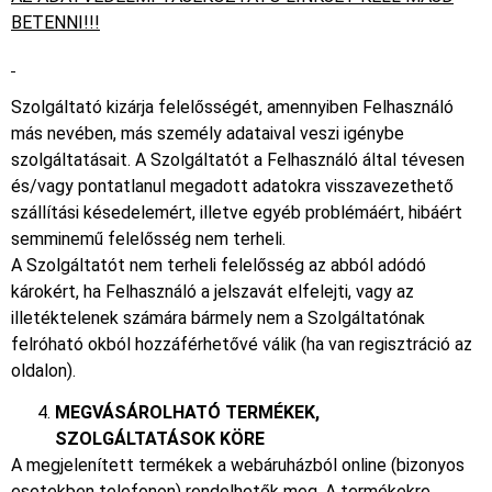
BETENNI!!!
Szolgáltató kizárja felelősségét, amennyiben Felhasználó
más nevében, más személy adataival veszi igénybe
szolgáltatásait. A Szolgáltatót a Felhasználó által tévesen
és/vagy pontatlanul megadott adatokra visszavezethető
szállítási késedelemért, illetve egyéb problémáért, hibáért
semminemű felelősség nem terheli.
A Szolgáltatót nem terheli felelősség az abból adódó
károkért, ha Felhasználó a jelszavát elfelejti, vagy az
illetéktelenek számára bármely nem a Szolgáltatónak
felróható okból hozzáférhetővé válik (ha van regisztráció az
oldalon).
MEGVÁSÁROLHATÓ TERMÉKEK,
SZOLGÁLTATÁSOK KÖRE
A megjelenített termékek a webáruházból online (bizonyos
esetekben telefonon) rendelhetők meg. A termékekre