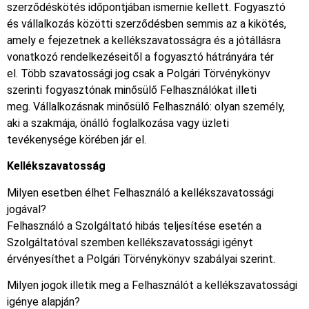
szerződéskötés időpontjában ismernie kellett. Fogyasztó
és vállalkozás közötti szerződésben semmis az a kikötés,
amely e fejezetnek a kellékszavatosságra és a jótállásra
vonatkozó rendelkezéseitől a fogyasztó hátrányára tér
el. Több szavatossági jog csak a Polgári Törvénykönyv
szerinti fogyasztónak minősülő Felhasználókat illeti
meg. Vállalkozásnak minősülő Felhasználó: olyan személy,
aki a szakmája, önálló foglalkozása vagy üzleti
tevékenysége körében jár el.
Kellékszavatosság
Milyen esetben élhet Felhasználó a kellékszavatossági
jogával?
Felhasználó a Szolgáltató hibás teljesítése esetén a
Szolgáltatóval szemben kellékszavatossági igényt
érvényesíthet a Polgári Törvénykönyv szabályai szerint.
Milyen jogok illetik meg a Felhasználót a kellékszavatossági
igénye alapján?