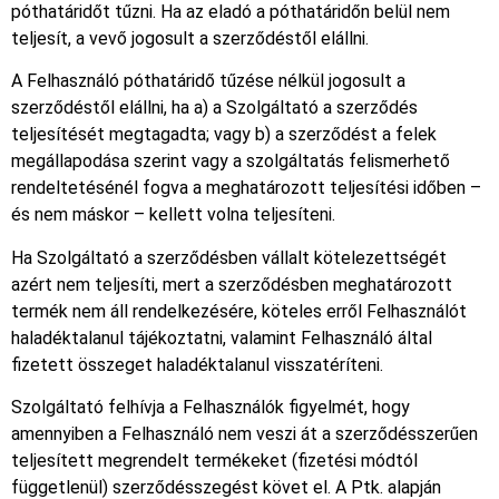
póthatáridőt tűzni. Ha az eladó a póthatáridőn belül nem
teljesít, a vevő jogosult a szerződéstől elállni.
A Felhasználó póthatáridő tűzése nélkül jogosult a
szerződéstől elállni, ha a) a Szolgáltató a szerződés
teljesítését megtagadta; vagy b) a szerződést a felek
megállapodása szerint vagy a szolgáltatás felismerhető
rendeltetésénél fogva a meghatározott teljesítési időben –
és nem máskor – kellett volna teljesíteni.
Ha Szolgáltató a szerződésben vállalt kötelezettségét
azért nem teljesíti, mert a szerződésben meghatározott
termék nem áll rendelkezésére, köteles erről Felhasználót
haladéktalanul tájékoztatni, valamint Felhasználó által
fizetett összeget haladéktalanul visszatéríteni.
Szolgáltató felhívja a Felhasználók figyelmét, hogy
amennyiben a Felhasználó nem veszi át a szerződésszerűen
teljesített megrendelt termékeket (fizetési módtól
függetlenül) szerződésszegést követ el. A Ptk. alapján