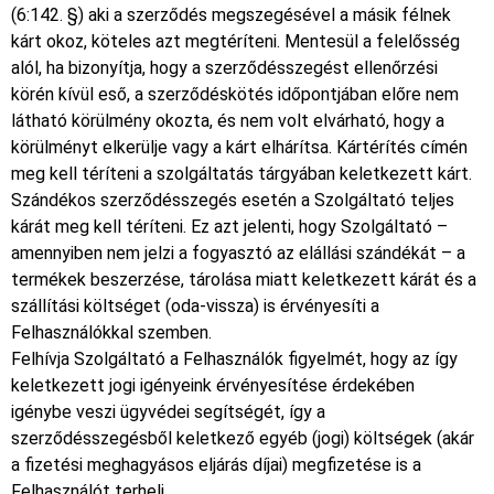
(6:142. §) aki a szerződés megszegésével a másik félnek
kárt okoz, köteles azt megtéríteni. Mentesül a felelősség
alól, ha bizonyítja, hogy a szerződésszegést ellenőrzési
körén kívül eső, a szerződéskötés időpontjában előre nem
látható körülmény okozta, és nem volt elvárható, hogy a
körülményt elkerülje vagy a kárt elhárítsa. Kártérítés címén
meg kell téríteni a szolgáltatás tárgyában keletkezett kárt.
Szándékos szerződésszegés esetén a Szolgáltató teljes
kárát meg kell téríteni. Ez azt jelenti, hogy Szolgáltató –
amennyiben nem jelzi a fogyasztó az elállási szándékát – a
termékek beszerzése, tárolása miatt keletkezett kárát és a
szállítási költséget (oda-vissza) is érvényesíti a
Felhasználókkal szemben.
Felhívja Szolgáltató a Felhasználók figyelmét, hogy az így
keletkezett jogi igényeink érvényesítése érdekében
igénybe veszi ügyvédei segítségét, így a
szerződésszegésből keletkező egyéb (jogi) költségek (akár
a fizetési meghagyásos eljárás díjai) megfizetése is a
Felhasználót terheli