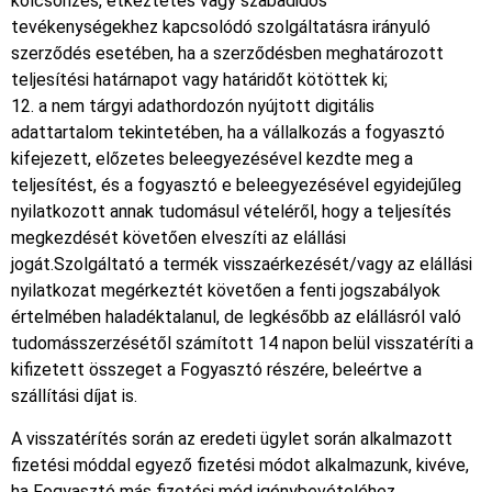
kölcsönzés, étkeztetés vagy szabadidős
tevékenységekhez kapcsolódó szolgáltatásra irányuló
szerződés esetében, ha a szerződésben meghatározott
teljesítési határnapot vagy határidőt kötöttek ki;
12. a nem tárgyi adathordozón nyújtott digitális
adattartalom tekintetében, ha a vállalkozás a fogyasztó
kifejezett, előzetes beleegyezésével kezdte meg a
teljesítést, és a fogyasztó e beleegyezésével egyidejűleg
nyilatkozott annak tudomásul vételéről, hogy a teljesítés
megkezdését követően elveszíti az elállási
jogát.Szolgáltató a termék visszaérkezését/vagy az elállási
nyilatkozat megérkeztét követően a fenti jogszabályok
értelmében haladéktalanul, de legkésőbb az elállásról való
tudomásszerzésétől számított 14 napon belül visszatéríti a
kifizetett összeget a Fogyasztó részére, beleértve a
szállítási díjat is.
A visszatérítés során az eredeti ügylet során alkalmazott
fizetési móddal egyező fizetési módot alkalmazunk, kivéve,
ha Fogyasztó más fizetési mód igénybevételéhez