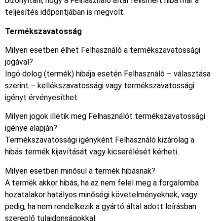
bizonyítani, hogy a Felhasználó által felismert hiba már a
teljesítés időpontjában is megvolt.
Termékszavatosság
Milyen esetben élhet Felhasználó a termékszavatossági
jogával?
Ingó dolog (termék) hibája esetén Felhasználó – választása
szerint – kellékszavatossági vagy termékszavatossági
igényt érvényesíthet.
Milyen jogok illetik meg Felhasználót termékszavatossági
igénye alapján?
Termékszavatossági igényként Felhasználó kizárólag a
hibás termék kijavítását vagy kicserélését kérheti.
Milyen esetben minősül a termék hibásnak?
A termék akkor hibás, ha az nem felel meg a forgalomba
hozatalakor hatályos minőségi követelményeknek, vagy
pedig, ha nem rendelkezik a gyártó által adott leírásban
szereplő tulajdonságokkal.