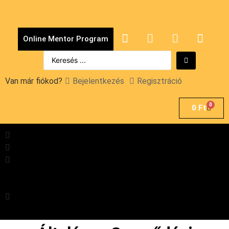
Online Mentor Program
Van már fiókod?
Bejelentkezés
Regisztráció
0
0
Ft