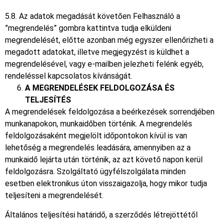
5.8. Az adatok megadását követően Felhasználó a
”megrendelés” gombra kattintva tudja elküldeni
megrendelését, előtte azonban még egyszer ellenőrizheti a
megadott adatokat, illetve megjegyzést is küldhet a
megrendelésével, vagy e-mailben jelezheti felénk egyéb,
rendeléssel kapcsolatos kívánságát.
A MEGRENDELÉSEK FELDOLGOZÁSA ÉS
TELJESÍTÉS
A megrendelések feldolgozása a beérkezések sorrendjében
munkanapokon, munkaidőben történik. A megrendelés
feldolgozásaként megjelölt időpontokon kívül is van
lehetőség a megrendelés leadására, amennyiben az a
munkaidő lejárta után történik, az azt követő napon kerül
feldolgozásra. Szolgáltató ügyfélszolgálata minden
esetben elektronikus úton visszaigazolja, hogy mikor tudja
teljesíteni a megrendelését.
Általános teljesítési határidő, a szerződés létrejöttétől