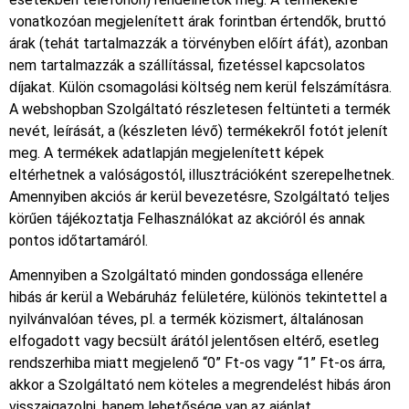
vonatkozóan megjelenített árak forintban értendők, bruttó
árak (tehát tartalmazzák a törvényben előírt áfát), azonban
nem tartalmazzák a szállítással, fizetéssel kapcsolatos
díjakat. Külön csomagolási költség nem kerül felszámításra.
A webshopban Szolgáltató részletesen feltünteti a termék
nevét, leírását, a (készleten lévő) termékekről fotót jelenít
meg. A termékek adatlapján megjelenített képek
eltérhetnek a valóságostól, illusztrációként szerepelhetnek.
Amennyiben akciós ár kerül bevezetésre, Szolgáltató teljes
körűen tájékoztatja Felhasználókat az akcióról és annak
pontos időtartamáról.
Amennyiben a Szolgáltató minden gondossága ellenére
hibás ár kerül a Webáruház felületére, különös tekintettel a
nyilvánvalóan téves, pl. a termék közismert, általánosan
elfogadott vagy becsült árától jelentősen eltérő, esetleg
rendszerhiba miatt megjelenő “0” Ft-os vagy “1” Ft-os árra,
akkor a Szolgáltató nem köteles a megrendelést hibás áron
visszaigazolni, hanem lehetősége van az ajánlat