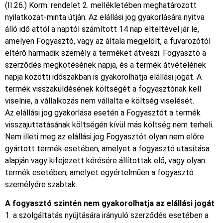
(II.26.) Korm. rendelet 2. mellékletében meghatározott
nyilatkozat-minta útján. Az elállási jog gyakorlására nyitva
álló idő attól a naptól számított 14 nap elteltével jár le,
amelyen Fogyasztó, vagy az általa megjelölt, a fuvarozótól
eltérő harmadik személy a terméket átveszi. Fogyasztó a
szerződés megkötésének napja, és a termék átvételének
napja közötti időszakban is gyakorolhatja elállási jogát. A
termék visszaküldésének költségét a fogyasztónak kell
viselnie, a vállalkozás nem vállalta e költség viselését.
Az elállási jog gyakorlása esetén a Fogyasztót a termék
visszajuttatásának költségén kívül más költség nem terheli.
Nem illeti meg az elállási jog Fogyasztót olyan nem előre
gyártott termék esetében, amelyet a fogyasztó utasítása
alapján vagy kifejezett kérésére állítottak elő, vagy olyan
termék esetében, amelyet egyértelműen a fogyasztó
személyére szabtak.
A fogyasztó szintén nem gyakorolhatja az elállási jogát
1. a szolgáltatás nyújtására irányuló szerződés esetében a