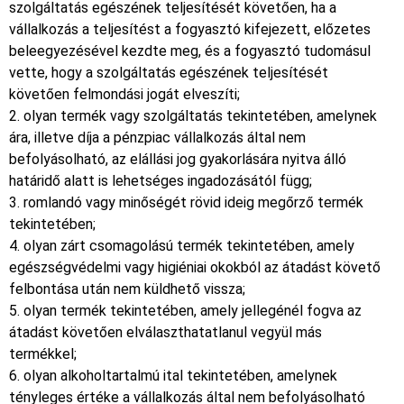
szolgáltatás egészének teljesítését követően, ha a
vállalkozás a teljesítést a fogyasztó kifejezett, előzetes
beleegyezésével kezdte meg, és a fogyasztó tudomásul
vette, hogy a szolgáltatás egészének teljesítését
követően felmondási jogát elveszíti;
2. olyan termék vagy szolgáltatás tekintetében, amelynek
ára, illetve díja a pénzpiac vállalkozás által nem
befolyásolható, az elállási jog gyakorlására nyitva álló
határidő alatt is lehetséges ingadozásától függ;
3. romlandó vagy minőségét rövid ideig megőrző termék
tekintetében;
4. olyan zárt csomagolású termék tekintetében, amely
egészségvédelmi vagy higiéniai okokból az átadást követő
felbontása után nem küldhető vissza;
5. olyan termék tekintetében, amely jellegénél fogva az
átadást követően elválaszthatatlanul vegyül más
termékkel;
6. olyan alkoholtartalmú ital tekintetében, amelynek
tényleges értéke a vállalkozás által nem befolyásolható