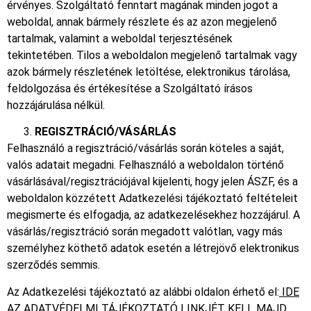
érvényes. Szolgáltató fenntart magának minden jogot a
weboldal, annak bármely részlete és az azon megjelenő
tartalmak, valamint a weboldal terjesztésének
tekintetében. Tilos a weboldalon megjelenő tartalmak vagy
azok bármely részletének letöltése, elektronikus tárolása,
feldolgozása és értékesítése a Szolgáltató írásos
hozzájárulása nélkül.
REGISZTRÁCIÓ/VÁSÁRLÁS
Felhasználó a regisztráció/vásárlás során köteles a saját,
valós adatait megadni. Felhasználó a weboldalon történő
vásárlásával/regisztrációjával kijelenti, hogy jelen ÁSZF, és a
weboldalon közzétett Adatkezelési tájékoztató feltételeit
megismerte és elfogadja, az adatkezelésekhez hozzájárul. A
vásárlás/regisztráció során megadott valótlan, vagy más
személyhez köthető adatok esetén a létrejövő elektronikus
szerződés semmis.
Az Adatkezelési tájékoztató az alábbi oldalon érhető el:
IDE
AZ ADATVÉDELMI TÁJÉKOZTATÓ LINKJÉT KELL MAJD