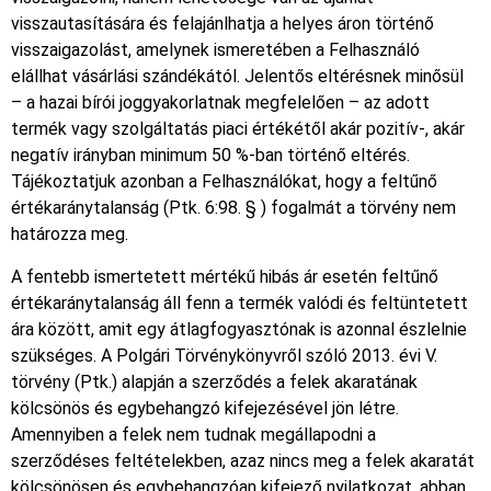
visszautasítására és felajánlhatja a helyes áron történő
visszaigazolást, amelynek ismeretében a Felhasználó
elállhat vásárlási szándékától. Jelentős eltérésnek minősül
– a hazai bírói joggyakorlatnak megfelelően – az adott
termék vagy szolgáltatás piaci értékétől akár pozitív-, akár
negatív irányban minimum 50 %-ban történő eltérés.
Tájékoztatjuk azonban a Felhasználókat, hogy a feltűnő
értékaránytalanság (Ptk. 6:98. § ) fogalmát a törvény nem
határozza meg.
A fentebb ismertetett mértékű hibás ár esetén feltűnő
értékaránytalanság áll fenn a termék valódi és feltüntetett
ára között, amit egy átlagfogyasztónak is azonnal észlelnie
szükséges. A Polgári Törvénykönyvről szóló 2013. évi V.
törvény (Ptk.) alapján a szerződés a felek akaratának
kölcsönös és egybehangzó kifejezésével jön létre.
Amennyiben a felek nem tudnak megállapodni a
szerződéses feltételekben, azaz nincs meg a felek akaratát
kölcsönösen és egybehangzóan kifejező nyilatkozat, abban