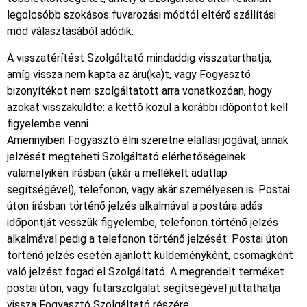
legolcsóbb szokásos fuvarozási módtól eltérő szállítási
mód választásából adódik.
A visszatérítést Szolgáltató mindaddig visszatarthatja,
amíg vissza nem kapta az áru(ka)t, vagy Fogyasztó
bizonyítékot nem szolgáltatott arra vonatkozóan, hogy
azokat visszaküldte: a kettő közül a korábbi időpontot kell
figyelembe venni.
Amennyiben Fogyasztó élni szeretne elállási jogával, annak
jelzését megteheti Szolgáltató elérhetőségeinek
valamelyikén írásban (akár a mellékelt adatlap
segítségével), telefonon, vagy akár személyesen is. Postai
úton írásban történő jelzés alkalmával a postára adás
időpontját vesszük figyelembe, telefonon történő jelzés
alkalmával pedig a telefonon történő jelzését. Postai úton
történő jelzés esetén ajánlott küldeményként, csomagként
való jelzést fogad el Szolgáltató. A megrendelt terméket
postai úton, vagy futárszolgálat segítségével juttathatja
vissza Fogyasztó Szolgáltató részére.