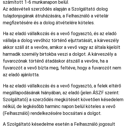
számított 1-6 munkanapon belül.
Az adásvételi szerződés alapján a Szolgáltató dolog
tulajdonjogának átruházására, a Felhasználó a vételár
megfizetésére és a dolog átvételére köteles.
Ha az eladó vállalkozás és a vevő fogyasztó, és az eladó
vállalja a dolog vevőhöz történő eljuttatását, a kárveszély
akkor száll át a vevőre, amikor a vevő vagy az általa kijelölt
harmadik személy birtokba veszi a dolgot. A kárveszély a
fuvarozónak történő átadáskor átszáll a vevőre, ha a
fuvarozót a vevő bízta meg, feltéve, hogy a fuvarozót nem
az eladó ajánlotta.
Ha az eladó vállalkozás és a vevő fogyasztó, a felek eltérő
megállapodásának hiányában, az eladó (jelen ÁSZF szerint:
Szolgáltató) a szerződés megkötését követően késedelem
nélkül, de legkésőbb harminc napon belül köteles a vevő
(Felhasználó) rendelkezésére bocsátani a dolgot.
A Szolgáltató késedelme esetén a Felhasználó jogosult