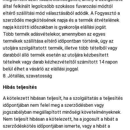
által felkínált legolcsóbb szokásos fuvarozási módtól
eltérő szállítási mód választásából adódik. A Fogyasztó a
szerződés megkötésének napja és a termék átvételének
napja közötti időszakban is gyakorolja elállási jogát.
Több termék adásvételekor, amennyiben az egyes
termékek szállítása eltérő időpontban történik, úgy az
utoljára szolgáltatott termék, illetve több tételből vagy
darabból álló termék esetén az utoljára kézbesített
tételnek vagy darab kézhezvételtől számított 14 napon
belül élhet a vásárló az elállási joggal.
8. Jótállás, szavatosság
Hibás teljesítés
A kötelezett hibásan teljesít, ha a szolgáltatás a teljesítés
időpontjában nem felel meg a szerződésben vagy
jogszabályban megállapított minőségi követelményeknek.
Nem teljesít hibásan a kötelezett, ha a jogosult a hibát a
szerződéskötés időpontjában ismerte, vagy a hibát a