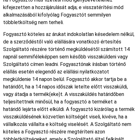
kifejezetten a hozzájárulását adja; e visszatérítési mód
alkalmazásából kifolyólag Fogyasztót semmilyen
többletköltség nem terheli.
Fogyasztó köteles az árukat indokolatlan késedelem nélkül,
de a szerződéstől való elállására vonatkozó értesítés
Szolgáltató részére történő megküldésétől számított 14
napnál semmiféleképpen sem később visszaküldeni vagy
Szolgáltató címen leadni. Fogyasztónak írásban történő
elállás esetén elegendő az elállási nyilatkozatot
megküldenie 14 napon belül. Fogyasztó akkor tartja be a
határidőt, ha a 14 napos időszak letelte előtt visszaküldi,
vagy átadja a termék(eke)t. A visszaküldés határidőben
teljesítettnek minősül, ha a fogyasztó a terméket a
határidő lejárta előtt elküldi. A fogyasztó kizárólag a termék
visszaküldésének közvetlen költségét viseli, kivéve, ha a
vállalkozás vállalta e költség viselését. A Szolgáltató nem
köteles a Fogyasztó részére megtéríteni azon
többletköltségeket, amely a Szolgáltató által felkínált