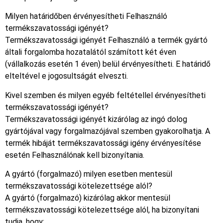
Milyen határidőben érvényesítheti Felhasználó
termékszavatossági igényét?
Termékszavatossági igényét Felhasználó a termék gyártó
általi forgalomba hozatalától számított két éven
(vállalkozás esetén 1 éven) belül érvényesítheti. E határidő
elteltével e jogosultságát elveszti.
Kivel szemben és milyen egyéb feltétellel érvényesítheti
termékszavatossági igényét?
Termékszavatossági igényét kizárólag az ingó dolog
gyártójával vagy forgalmazójával szemben gyakorolhatja. A
termék hibáját termékszavatossági igény érvényesítése
esetén Felhasználónak kell bizonyítania.
A gyártó (forgalmazó) milyen esetben mentesül
termékszavatossági kötelezettsége alól?
A gyártó (forgalmazó) kizárólag akkor mentesül
termékszavatossági kötelezettsége alól, ha bizonyítani
tudja, hogy: