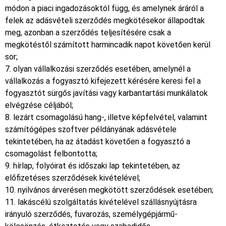
módon a piaci ingadozásoktól függ, és amelynek áráról a
felek az adásvételi szerződés megkötésekor állapodtak
meg, azonban a szerződés teljesítésére csak a
megkötéstől számított harmincadik napot követően kerül
sor;
7. olyan vállalkozási szerződés esetében, amelynél a
vállalkozás a fogyasztó kifejezett kérésére keresi fel a
fogyasztót sürgős javítási vagy karbantartási munkálatok
elvégzése céljából;
8. lezárt csomagolású hang-, illetve képfelvétel, valamint
számítógépes szoftver példányának adásvétele
tekintetében, ha az átadást követően a fogyasztó a
csomagolást felbontotta;
9. hírlap, folyóirat és időszaki lap tekintetében, az
előfizetéses szerződések kivételével;
10. nyilvános árverésen megkötött szerződések esetében;
11. lakáscélú szolgáltatás kivételével szállásnyújtásra
irányuló szerződés, fuvarozás, személygépjármű-