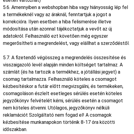
esetén változhat)
5.6. Amennyiben a webshopban hiba vagy hiányosság lép fel
a termékeknél vagy az áraknál, fenntartjuk a jogot a
korrekcióra. Ilyen esetben a hiba felismerése illetve
módosítása után azonnal tájékoztatjuk a vevőt az új
adatokról. Felhasználó ezt követően még egyszer
megerősítheti a megrendelést, vagy elállhat a szerződéstől.
5.7. A fizetendő végösszeg a megrendelés összesítése és
visszaigazoló levél alapján minden költséget tartalmaz. A
számlát (és ha tartozik a termékhez, a jótállási jegyet) a
csomag tartalmazza. Felhasználó köteles a csomagot
kézbesítéskor a futár előtt megvizsgálni, és termékeken,
csomagoláson észlelt esetleges sérülés esetén köteles
jegyzőkönyv felvételét kérni, sérülés esetén a csomagot
nem köteles átvenni. Utólagos, jegyzőkönyv nélküli
reklamációt Szolgáltató nem fogad el! A csomagok
kézbesítése munkanapokon történik 8-17 óra közötti
időszakban.