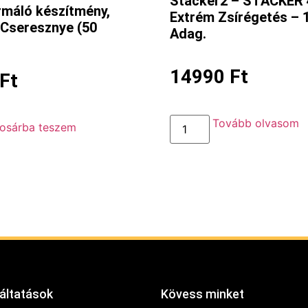
Stacker2 – STACKER 
rmáló készítmény,
Extrém Zsírégetés – 
 Cseresznye (50
Adag.
14990
Ft
Ft
Tovább olvasom
osárba teszem
áltatások
Kövess minket