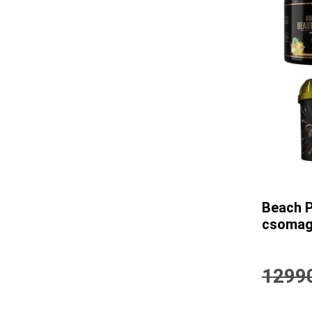
Beach P
csomag
1299