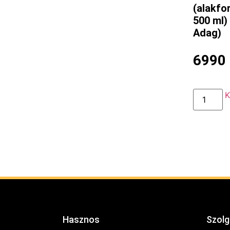
(alakfo
500 ml)
Adag)
6990
K
Hasznos
Szolg