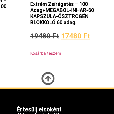
4 –
Extrém Zsírégetés – 100
100
Adag+MEGABOL-INHAR-60
KAPSZULA-ÖSZTROGÉN
BLOKKOLÓ 60 adag.
19480
Ft
17480
Ft
Kosárba teszem
Értesülj elsőként