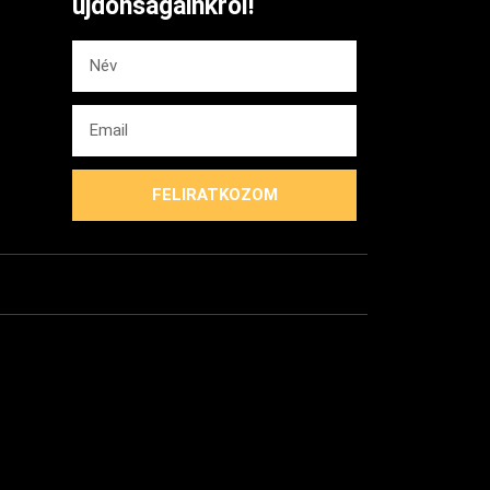
újdonságainkról!
FELIRATKOZOM