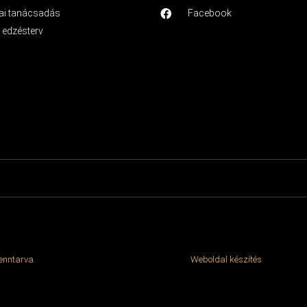
i tanácsadás
Facebook
| edzésterv
fenntarva.
Weboldal készítés