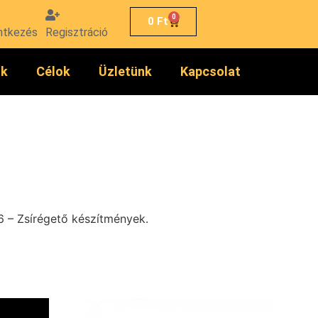
0
0
Ft
ntkezés
Regisztráció
ók
Célok
Üzletünk
Kapcsolat
 6 – Zsírégető készítmények.