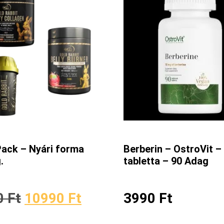
ack – Nyári forma
Berberin – OstroVit –
.
tabletta – 90 Adag
0
Ft
10990
Ft
3990
Ft