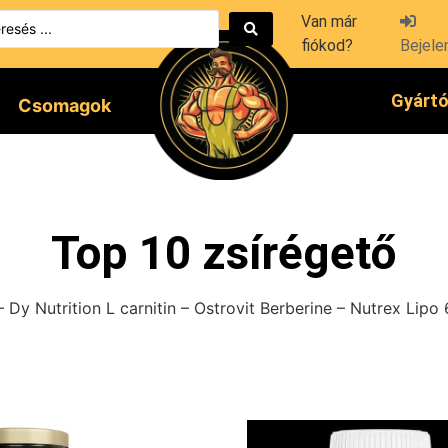
Van már
fiókod?
Bejele
Gyárt
Csomagok
Top 10 zsírégető
 Dy Nutrition L carnitin – Ostrovit Berberine – Nutrex Lipo