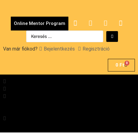
Online Mentor Program
Van már fiókod?
Bejelentkezés
Regisztráció
0
0
Ft