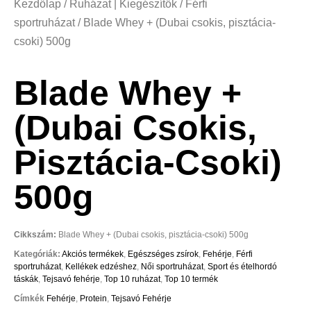
Kezdőlap
/
Ruházat | Kiegészítők
/
Férfi
sportruházat
/ Blade Whey + (Dubai csokis, pisztácia-
csoki) 500g
Blade Whey +
(Dubai Csokis,
Pisztácia-Csoki)
500g
Cikkszám:
Blade Whey + (Dubai csokis, pisztácia-csoki) 500g
Kategóriák:
Akciós termékek
,
Egészséges zsírok
,
Fehérje
,
Férfi
sportruházat
,
Kellékek edzéshez
,
Női sportruházat
,
Sport és ételhordó
táskák
,
Tejsavó fehérje
,
Top 10 ruházat
,
Top 10 termék
Címkék
Fehérje
,
Protein
,
Tejsavó Fehérje