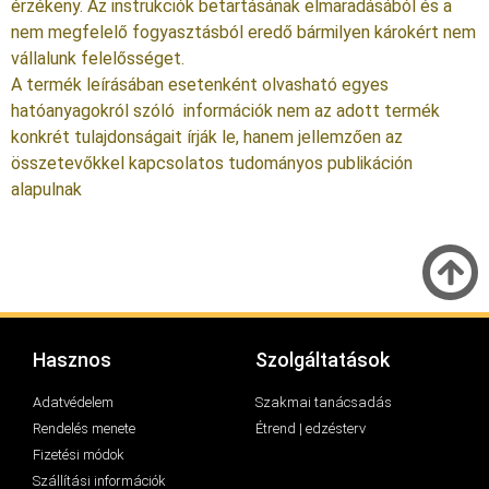
érzékeny. Az instrukciók betartásának elmaradásából és a
nem megfelelő fogyasztásból eredő bármilyen károkért nem
vállalunk felelősséget.
A termék leírásában esetenként olvasható egyes
hatóanyagokról szóló információk nem az adott termék
konkrét tulajdonságait írják le, hanem jellemzően az
összetevőkkel kapcsolatos tudományos publikáción
alapulnak
Hasznos
Szolgáltatások
Adatvédelem
Szakmai tanácsadás
Rendelés menete
Étrend | edzésterv
Fizetési módok
Szállítási információk