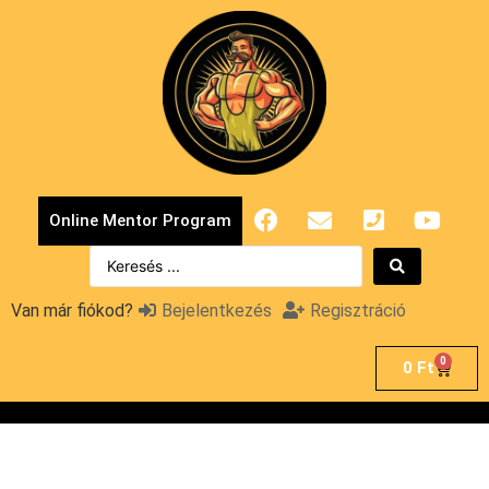
Online Mentor Program
Van már fiókod?
Bejelentkezés
Regisztráció
0
0
Ft