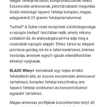
Magas fehérjetartalom, kompromisszumok nélkül
Esszenciális aminosavak, pénztárcabarát megoldás.
Kiváló minőségű tejsavó fehérje komplex, magas,
adagonkénti 25 gramm fehérjetartalommal.
Tudtad? A Dubai csoki receptnek a különlegessége
a ropogós kadayif tésztában rejlik, amely vékony
szálakból áll, és aranysárgára pirítva adja meg a
csokoládé ropogós alapját. Ehhez társul az aleppói
pisztácia gazdag íze és a tahini karakteres, krémes
textúrája, amelyek együtt igazán ellenállhatatlan
élményt nyújtanak.
BLADE Whey+
termékünk egy teljes értékű
fehérjékből álló, az összes esszenciális aminosavat
tartalmazó, komplex fehérje készítmény, ami
tejsavó fehérje izolátumot és koncentrátumot
egyaránt tartalmaz.
Magas aminosav profiljának köszönhetően helyt áll