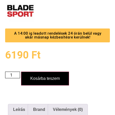
A 14:00 ig leadott rendelések 24 órán belül vagy
akár másnap kézbesítésre kerülnek!
6190
Ft
Kosárba teszem
Leírás
Brand
Vélemények (0)