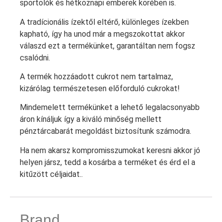
sportolók és hétköznapi emberek körében is.
A tradícionális ízektől eltérő, különleges ízekben
kapható, így ha unod már a megszokottat akkor
válaszd ezt a termékünket, garantáltan nem fogsz
csalódni.
A termék hozzáadott cukrot nem tartalmaz,
kizárólag természetesen előforduló cukrokat!
Mindemelett termékünket a lehető legalacsonyabb
áron kínáljuk így a kiváló minőség mellett
pénztárcabarát megoldást biztosítunk számodra.
Ha nem akarsz kompromisszumokat keresni akkor jó
helyen jársz, tedd a kosárba a terméket és érd el a
kitűzött céljaidat..
Brand