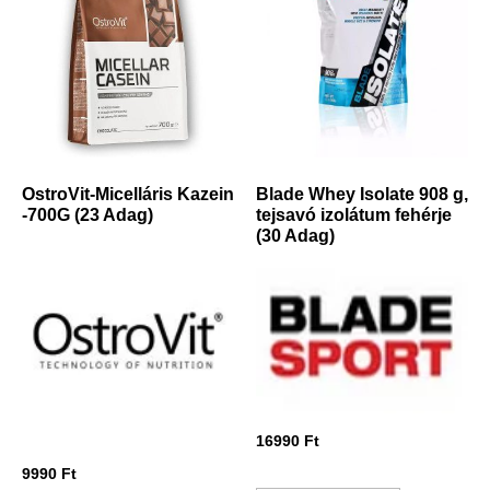
OstroVit-Micelláris Kazein
Blade Whey Isolate 908 g,
-700G (23 Adag)
tejsavó izolátum fehérje
(30 Adag)
16990
Ft
9990
Ft