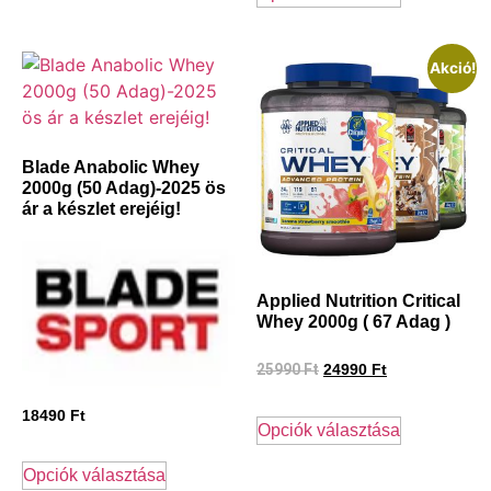
Akció!
Blade Anabolic Whey
2000g (50 Adag)-2025 ös
ár a készlet erejéig!
Applied Nutrition Critical
Whey 2000g ( 67 Adag )
25990
Ft
24990
Ft
18490
Ft
Opciók választása
Opciók választása