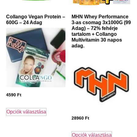
Collango Vegan Protein –
MHN Whey Performance
600G – 24 Adag
3-as csomag 3x1000G (99
Adag) – 72% fehérje
tartalom + Collango
Multivitamin 30 napos
adag.
4590
Ft
Opciók választása
28960
Ft
Opciók választása