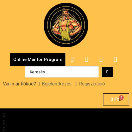
Online Mentor Program
Van már fiókod?
Bejelentkezés
Regisztráció
0
0
Ft