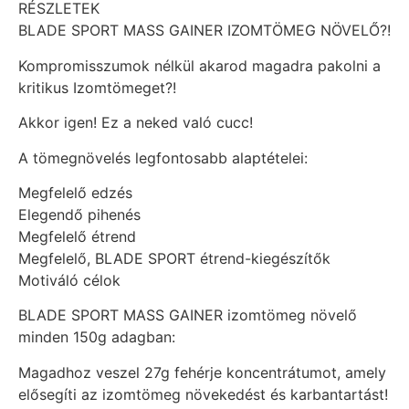
RÉSZLETEK
BLADE SPORT MASS GAINER IZOMTÖMEG NÖVELŐ?!
Kompromisszumok nélkül akarod magadra pakolni a
kritikus Izomtömeget?!
Akkor igen! Ez a neked való cucc!
A tömegnövelés legfontosabb alaptételei:
Megfelelő edzés
Elegendő pihenés
Megfelelő étrend
Megfelelő, BLADE SPORT étrend-kiegészítők
Motiváló célok
BLADE SPORT MASS GAINER izomtömeg növelő
minden 150g adagban:
Magadhoz veszel 27g fehérje koncentrátumot, amely
elősegíti az izomtömeg növekedést és karbantartást!