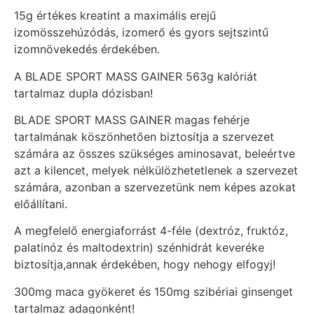
15g értékes kreatint a maximális erejű
izomösszehúzódás, izomerő és gyors sejtszintű
izomnövekedés érdekében.
A BLADE SPORT MASS GAINER 563g kalóriát
tartalmaz dupla dózisban!
BLADE SPORT MASS GAINER magas fehérje
tartalmának köszönhetően biztosítja a szervezet
számára az összes szükséges aminosavat, beleértve
azt a kilencet, melyek nélkülözhetetlenek a szervezet
számára, azonban a szervezetünk nem képes azokat
előállítani.
A megfelelő energiaforrást 4-féle (dextróz, fruktóz,
palatinóz és maltodextrin) szénhidrát keveréke
biztosítja,annak érdekében, hogy nehogy elfogyj!
300mg maca gyökeret és 150mg szibériai ginsenget
tartalmaz adagonként!