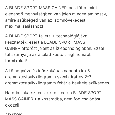
A BLADE SPORT MASS GAINER-ben több, mint
elegendő mennyiségben van jelen minden aminosav,
amire szükséged van az izomnövekedést
maximalizálásához!
A BLADE SPORT fejlett íz-technológiájával
készítették, ezért a BLADE SPORT MASS
GAINER áttörést jelent az íz-technológiában. Ezzel
túl szárnyalja az általad kóstolt legfinomabb
turmixokat!
A tömegnövelés időszakában naponta kb 6
gramm/testsúlykilogramm szénhidrát és 2-3
gramm/testsúlykilogramm fehérje bevitele szükséges.
Ha óriás akarsz lenni akkor tedd a BLADE SPORT
MASS GAINER-t a kosaradba, nem fog csalódást
okozni!
ADATOK: