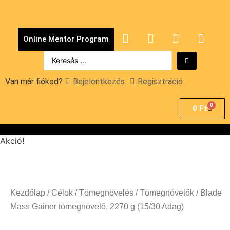
Online Mentor Program
Van már fiókod?
Bejelentkezés
Regisztráció
0
0
Ft
Akció!
Kezdőlap
/
Célok
/
Tömegnövelés
/
Tömegnövelők
/ Blade
Mass Gainer tömegnövelő, 2270 g (15/30 Adag)