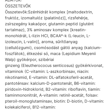
ÖSSZETEVŐK
Összetevők:Szénhidrát komplex [maltodextrin,
fruktóz, izomaltulóz (palatinóz)], rizsfehérje,
zsírszegény kakaópor, glutamin peptid (glutént
tartalmaz), 3% aminosav komplex [kreatin-
monohidrát, L-lizin HCl, BCAA*-k (L-leucin, L-
izoleucin, L-valin)], aroma, sűrítőanyag
(cellulózgumi), csomósodást gátló anyag (kalcium-
foszfátok), étkezési só, maca (Lepidium Meyenii
Walp) gyökérpor, szibériai
ginzeng (Eleutherococus senticosus) gyökérkivonat,
vitaminok (C-vitamin: L-aszkorbinsav, niacin:
nikotinamid, E-vitamin: DL-alfatokoferil-acetát,
pantoténsav: kalcium-D-pantotenát, B6-vitamin:
piridoxin-hidroklorid, B2-vitamin: riboflavin, tiamin:
tiaminmononitrát, A-vitamin: retinil-acetát, folsav:
pteroil-monoglutaminsav, biotin: D-biotin, D-vitamin:
kolekalciferol, B12-vitamin: