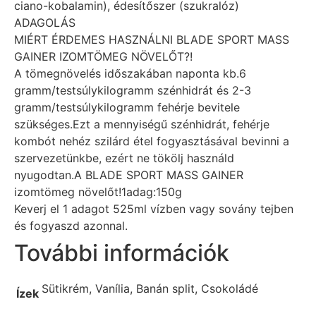
ciano-kobalamin), édesítőszer (szukralóz)
ADAGOLÁS
MIÉRT ÉRDEMES HASZNÁLNI BLADE SPORT MASS
GAINER IZOMTÖMEG NÖVELŐT?!
A tömegnövelés időszakában naponta kb.6
gramm/testsúlykilogramm szénhidrát és 2-3
gramm/testsúlykilogramm fehérje bevitele
szükséges.Ezt a mennyiségű szénhidrát, fehérje
kombót nehéz szilárd étel fogyasztásával bevinni a
szervezetünkbe, ezért ne tökölj használd
nyugodtan.A BLADE SPORT MASS GAINER
izomtömeg növelőt!1adag:150g
Keverj el 1 adagot 525ml vízben vagy sovány tejben
és fogyaszd azonnal.
További információk
Sütikrém, Vanília, Banán split, Csokoládé
Ízek