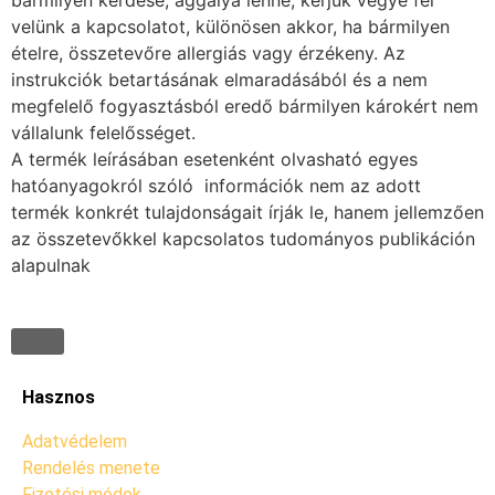
bármilyen kérdése, aggálya lenne, kérjük vegye fel
velünk a kapcsolatot, különösen akkor, ha bármilyen
ételre, összetevőre allergiás vagy érzékeny. Az
instrukciók betartásának elmaradásából és a nem
megfelelő fogyasztásból eredő bármilyen károkért nem
vállalunk felelősséget.
A termék leírásában esetenként olvasható egyes
hatóanyagokról szóló információk nem az adott
termék konkrét tulajdonságait írják le, hanem jellemzően
az összetevőkkel kapcsolatos tudományos publikáción
alapulnak
Hasznos
Adatvédelem
Rendelés menete
Fizetési módok