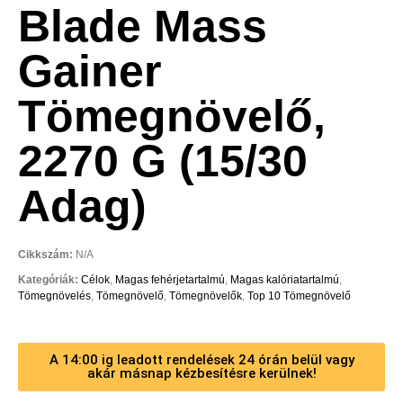
Blade Mass
Gainer
Tömegnövelő,
2270 G (15/30
Adag)
Cikkszám:
N/A
Kategóriák:
Célok
,
Magas fehérjetartalmú
,
Magas kalóriatartalmú
,
Tömegnövelés
,
Tömegnövelő
,
Tömegnövelők
,
Top 10 Tömegnövelő
A 14:00 ig leadott rendelések 24 órán belül vagy
akár másnap kézbesítésre kerülnek!