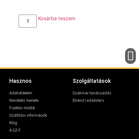
Kosárba teszem
Hasznos
Szolgáltatások
Adatvédelem
Szakmai tanácsadás
Rendelés menete
Étrend | edzésterv
Fizetési módok
Szállítási információk
Blog
Á.SZ.F.