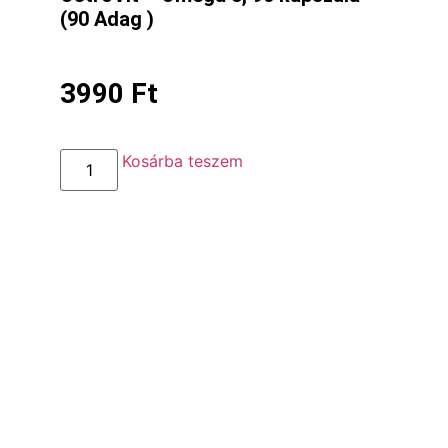
(90 Adag )
3990
Ft
Kosárba teszem