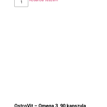
OstroVit – Omega 3, 90 kapszula