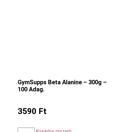
GymSupps Beta Alanine – 300g –
100 Adag.
3590
Ft
Kosárba teszem