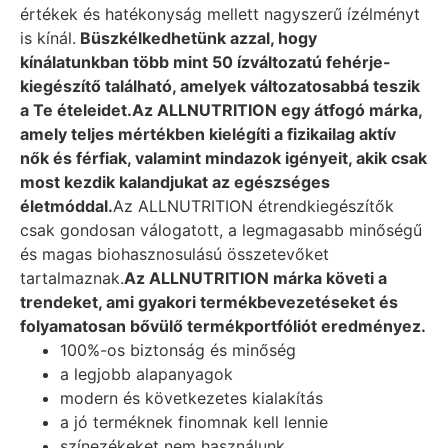
értékek és hatékonyság mellett nagyszerű ízélményt
is kínál.
Büszkélkedhetünk azzal, hogy
kínálatunkban több mint 50 ízváltozatú fehérje-
kiegészítő található, amelyek változatosabbá teszik
a Te ételeidet.
Az ALLNUTRITION egy átfogó márka,
amely teljes mértékben kielégíti a fizikailag aktív
nők és férfiak, valamint mindazok igényeit, akik csak
most kezdik kalandjukat az egészséges
életmóddal.
Az ALLNUTRITION étrendkiegészítők
csak gondosan válogatott, a legmagasabb minőségű
és magas biohasznosulású összetevőket
tartalmaznak.
Az ALLNUTRITION márka követi a
trendeket, ami gyakori termékbevezetéseket és
folyamatosan bővülő termékportfóliót eredményez.
100%-os biztonság és minőség
a legjobb alapanyagok
modern és következetes kialakítás
a jó terméknek finomnak kell lennie
színezékeket nem használunk