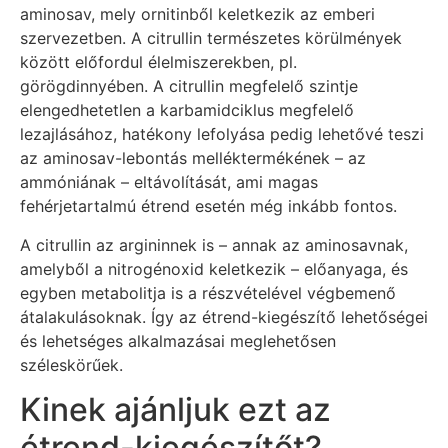
aminosav, mely ornitinből keletkezik az emberi
szervezetben. A citrullin természetes körülmények
között előfordul élelmiszerekben, pl.
görögdinnyében. A citrullin megfelelő szintje
elengedhetetlen a karbamidciklus megfelelő
lezajlásához, hatékony lefolyása pedig lehetővé teszi
az aminosav-lebontás melléktermékének – az
ammóniának – eltávolítását, ami magas
fehérjetartalmú étrend esetén még inkább fontos.
A citrullin az argininnek is – annak az aminosavnak,
amelyből a nitrogénoxid keletkezik – előanyaga, és
egyben metabolitja is a részvételével végbemenő
átalakulásoknak. Így az étrend-kiegészítő lehetőségei
és lehetséges alkalmazásai meglehetősen
széleskörűek.
Kinek ajánljuk ezt az
étrend-kiegészítőt?