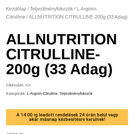
Kezdőlap
/
Teljesítményfokozók
/
L-Arginin-
Citrulline
/ ALLNUTRITION CITRULLINE-200g (33 Adag)
ALLNUTRITION
CITRULLINE-
200g (33 Adag)
Cikkszám:
N/A
Kategóriák:
L-Arginin-Citrulline
,
Teljesítményfokozók
A 14:00 ig leadott rendelések 24 órán belül vagy
akár másnap kézbesítésre kerülnek!