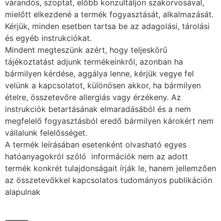
várandós, szoptat, előbb konzultáljon szakorvosával,
mielőtt elkezdené a termék fogyasztását, alkalmazását.
Kérjük, minden esetben tartsa be az adagolási, tárolási
és egyéb instrukciókat.
Mindent megteszünk azért, hogy teljeskörű
tájékoztatást adjunk termékeinkről, azonban ha
bármilyen kérdése, aggálya lenne, kérjük vegye fel
velünk a kapcsolatot, különösen akkor, ha bármilyen
ételre, összetevőre allergiás vagy érzékeny. Az
instrukciók betartásának elmaradásából és a nem
megfelelő fogyasztásból eredő bármilyen károkért nem
vállalunk felelősséget.
A termék leírásában esetenként olvasható egyes
hatóanyagokról szóló információk nem az adott
termék konkrét tulajdonságait írják le, hanem jellemzően
az összetevőkkel kapcsolatos tudományos publikáción
alapulnak