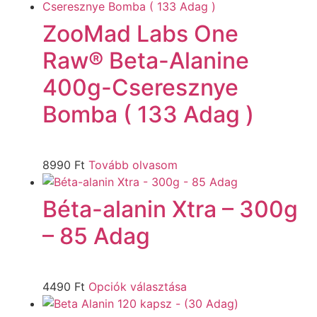
ZooMad Labs One
Raw® Beta-Alanine
400g-Cseresznye
Bomba ( 133 Adag )
8990
Ft
Tovább olvasom
Béta-alanin Xtra – 300g
– 85 Adag
4490
Ft
Opciók választása