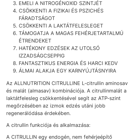
EMELI A NITROGÉNOXID SZINTJÉT
CSÖKKENTI A FIZIKAI ÉS PSZICHÉS
FÁRADTSÁGOT
CSÖKKENTI A LAKTÁTFELESLEGET
TÁMOGATJA A MAGAS FEHÉRJETARTALMÚ
ÉTRENDEKET
HATÉKONY EDZÉSEK AZ UTOLSÓ
IZZADSÁGCSEPPIG
FANTASZTIKUS ENERGIA ÉS HARCI KEDV
ÁLMAI ALAKJA EGY KARNYÚJTÁSNYIRA
Az
ALLNUTRITION CITRULLINE
L-citrullin aminosav
és malát (almasav) kombinációja. A citrullinmalát a
laktátfelesleg csökkentésével segít az ATP-szint
megőrzésében az izmok edzés utáni jobb
regenerálódása érdekében.
A
citrullin funkciója és alkalmazása:
A
CITRULLIN
egy endogén, nem fehérjeépítő