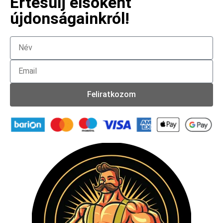
Értesülj elsőként
újdonságainkról!
Feliratkozom