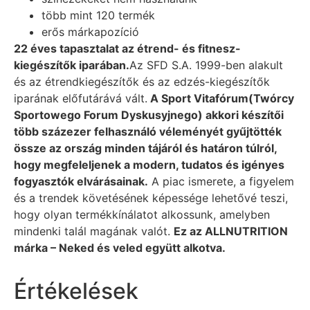
több mint 120 termék
erős márkapozíció
22 éves tapasztalat az étrend- és fitnesz-
kiegészítők iparában.
Az SFD S.A. 1999-ben alakult
és az étrendkiegészítők és az edzés-kiegészítők
iparának előfutárává vált.
A Sport Vitafórum(Twórcy
Sportowego Forum Dyskusyjnego) akkori készítői
több százezer felhasználó véleményét gyűjtötték
össze az ország minden tájáról és határon túlról,
hogy megfeleljenek a modern, tudatos és igényes
fogyasztók elvárásainak.
A piac ismerete, a figyelem
és a trendek követésének képessége lehetővé teszi,
hogy olyan termékkínálatot alkossunk, amelyben
mindenki talál magának valót.
Ez az ALLNUTRITION
márka – Neked és veled együtt alkotva.
Értékelések