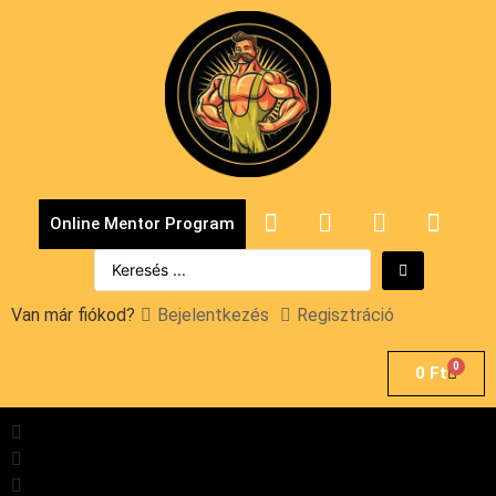
Online Mentor Program
Van már fiókod?
Bejelentkezés
Regisztráció
0
0
Ft