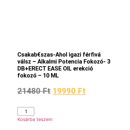
Csakab€szas-Ahol igazi férfivá
válsz – Alkalmi Potencia Fokozó- 3
DB+ERECT EASE OIL erekció
fokozó – 10 ML
21480
Ft
19990
Ft
Kosárba teszem