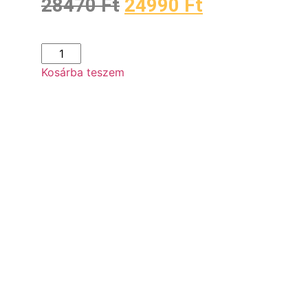
28470
Ft
24990
Ft
Kosárba teszem