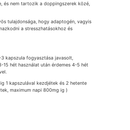
, és nem tartozik a doppingszerek közé,
yös tulajdonsága, hogy adaptogén, vagyis
lmazkodni a stresszhatásokhoz és
1-3 kapszula fogyasztása javasolt,
8-15 hét használat után érdemes 4-5 hét
vel.
dig 1 kapszulával kezdjétek és 2 hetente
itek, maximum napi 800mg ig )