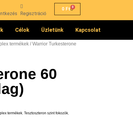
0
0
Ft
entkezés
Regisztráció
ók
Célok
Üzletünk
Kapcsolat
lex termékek
/ Warrior Turkesterone
erone 60
dag)
lex termékek
,
Tesztoszteron szint fokozók
,