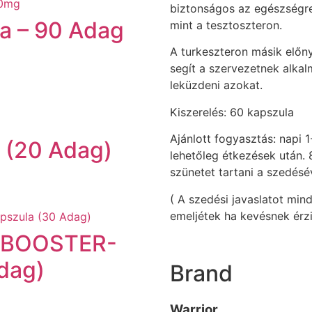
biztonságos az egészségre
a – 90 Adag
mint a tesztoszteron.
A turkeszteron másik előn
segít a szervezetnek alka
leküzdeni azokat.
Kiszerelés: 60 kapszula
Ajánlott fogyasztás: napi 
 (20 Adag)
lehetőleg étkezések után. 
szünetet tartani a szedésé
( A szedési javaslatot min
emeljétek ha kevésnek érz
 BOOSTER-
dag)
Brand
Warrior