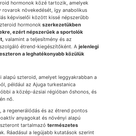
eroid hormonok közé tartozik, amelyek
y rovarok növekedését, így anabolikus
ás képviselői között kissé népszerűbb
iszteroid hormonok
szerkezetükben
ekre, ezért népszerűek a sportolók
t,
valamint a teljesítmény és az
szolgáló étrend-kiegészítőként. A
jelenlegi
keszteron a leghatékonyabb közülük
i alapú szteroid, amelyet leggyakrabban a
ól, például az Ajuga turkestanica
tóbbi a közép-ázsiai régióban őshonos, és
én nő.
, a regenerálódás és az étrend pontos
ioaktív anyagokat és növényi alapú
eszteront tartalmazó
természetes
ak. Ráadásul a legújabb kutatások szerint