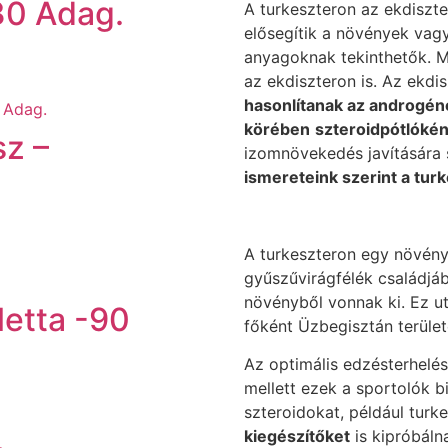
0 Adag.
A turkeszteron az ekdiszt
elősegítik a növények vag
anyagoknak tekinthetők. M
az ekdiszteron is. Az ekd
hasonlítanak az androgén
körében
szteroidpótlókén
z –
izomnövekedés javítására 
.
ismereteink szerint a tur
A turkeszteron egy növény
gyűszűvirágfélék családjáb
növényből vonnak ki. Ez u
etta -90
főként Üzbegisztán terület
Az optimális edzésterhelés
mellett ezek a sportolók b
szteroidokat, például turk
kiegészítőket
is kipróbáln