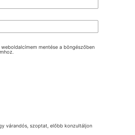
s weboldalcímem mentése a böngészőben
omhoz.
y várandós, szoptat, előbb konzultáljon