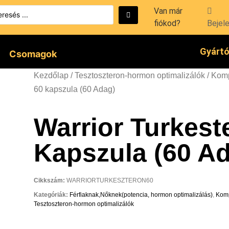
Van már
fiókod?
Bejel
Gyárt
Csomagok
Kezdőlap
/
Tesztoszteron-hormon optimalizálók
/
Komp
60 kapszula (60 Adag)
Warrior Turkest
Kapszula (60 A
Cikkszám:
WARRIORTURKESZTERON60
Kategóriák:
Férfiaknak,Nőknek(potencia, hormon optimalizálás)
,
Komp
Tesztoszteron-hormon optimalizálók