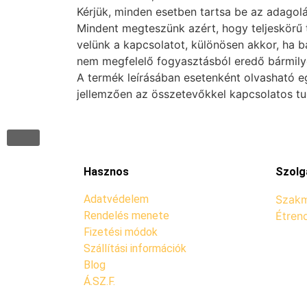
Kérjük, minden esetben tartsa be az adagolás
Mindent megteszünk azért, hogy teljeskörű t
velünk a kapcsolatot, különösen akkor, ha b
nem megfelelő fogyasztásból eredő bármilye
A termék leírásában esetenként olvasható e
jellemzően az összetevőkkel kapcsolatos t
Hasznos
Szolg
Adatvédelem
Szakm
Rendelés menete
Étren
Fizetési módok
Szállítási információk
Blog
Á.SZ.F.