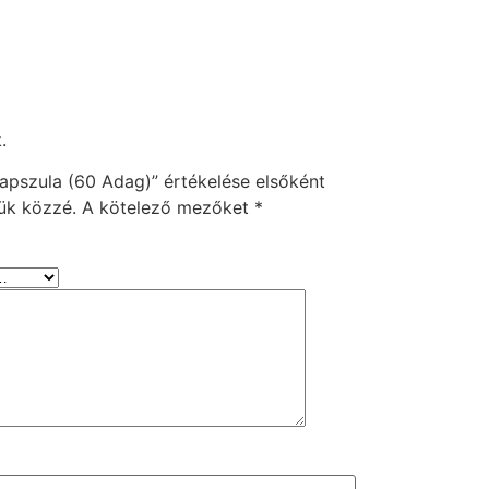
.
apszula (60 Adag)” értékelése elsőként
ük közzé.
A kötelező mezőket
*