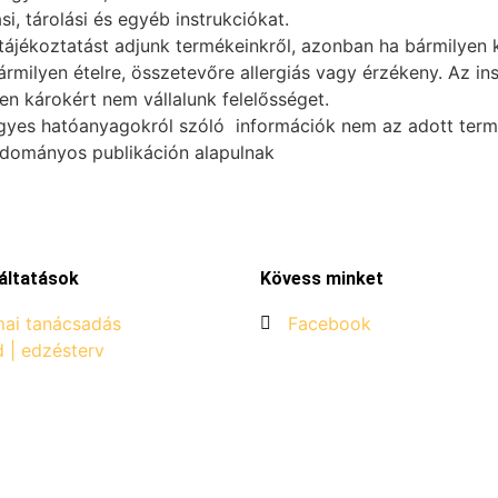
i, tárolási és egyéb instrukciókat.
ájékoztatást adjunk termékeinkről, azonban ha bármilyen k
ármilyen ételre, összetevőre allergiás vagy érzékeny. Az i
n károkért nem vállalunk felelősséget.
gyes hatóanyagokról szóló információk nem az adott termék
udományos publikáción alapulnak
áltatások
Kövess minket
ai tanácsadás
Facebook
d | edzésterv