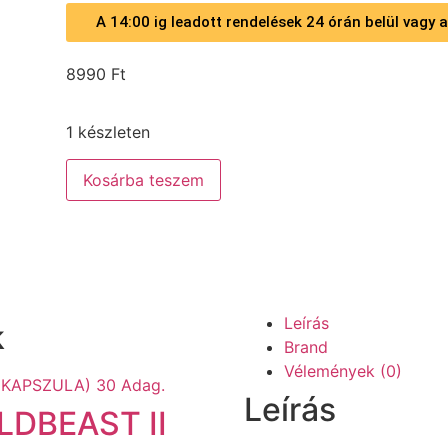
A 14:00 ig leadott rendelések 24 órán belül vagy
8990
Ft
1 készleten
Kosárba teszem
Leírás
k
Brand
Vélemények (0)
Leírás
DBEAST II