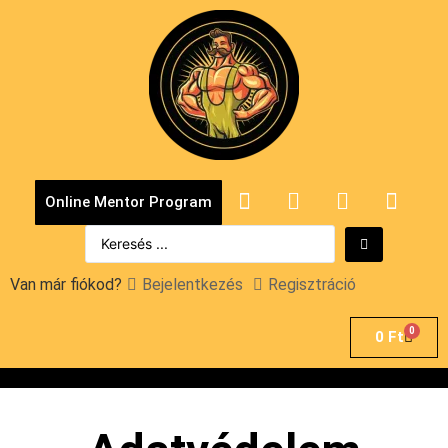
Online Mentor Program
Van már fiókod?
Bejelentkezés
Regisztráció
0
0
Ft