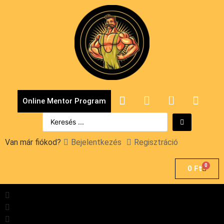
Online Mentor Program
Van már fiókod?
Bejelentkezés
Regisztráció
0
0
Ft