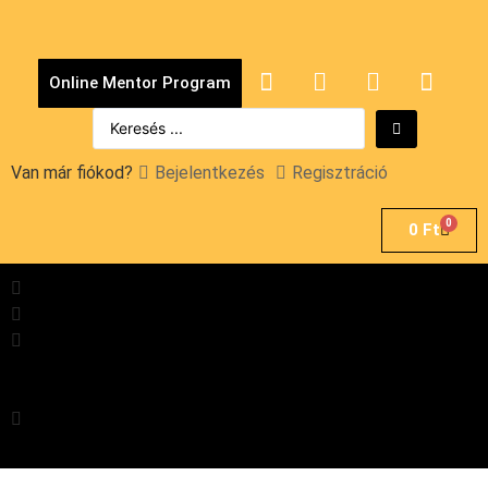
Online Mentor Program
Van már fiókod?
Bejelentkezés
Regisztráció
0
0
Ft