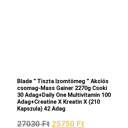
Blade ” Tiszta Izomtömeg ” Akciós
csomag-Mass Gainer 2270g Csoki
30 Adag+Daily One Multivitamin 100
Adag+Creatine X Kreatin X (210
Kapszula) 42 Adag
27030
Ft
25750
Ft