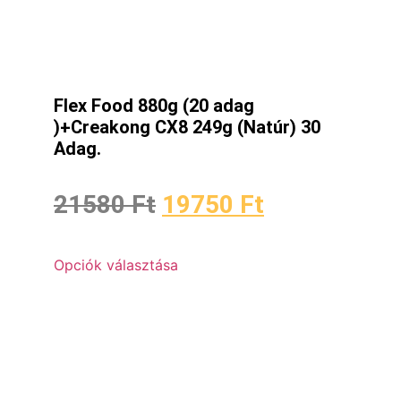
Flex Food 880g (20 adag
)+Creakong CX8 249g (Natúr) 30
Adag.
21580
Ft
19750
Ft
Opciók választása