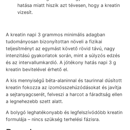
hatása miatt hiszik azt tévesen, hogy a kreatin
vizesít.
A kreatin napi 3 grammos minimális adagban
tudományosan bizonyítottan növeli a fizikai
teljesítményt az egymást követő rövid távú, nagy
intenzitású gyakorlatok során, mint a súlyzós edzés
és az intervallumkardió. A jótékony hatás napi 3 g
kreatin bevitelével érhető el.
A kis mennyiségű béta-alaninnal és taurinnal dúsított
kreatin fokozza az izomösszehúzódásokat és javítja
a sejtanyagcserét, felveszi a harcot a fáradtság ellen
a legnehezebb szett alatt.
A bolygó leghatékonyabb és legfelszívódóbb kreatin
formulája – nincs szükség terhelési fázisra.