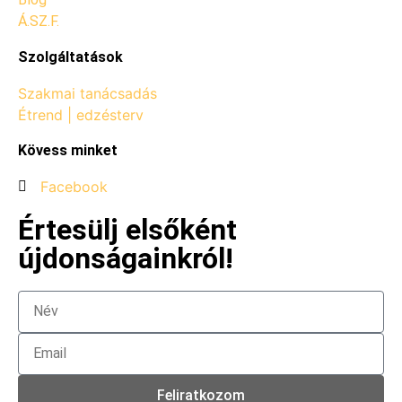
Á.SZ.F.
Szolgáltatások
Szakmai tanácsadás
Étrend | edzésterv
Kövess minket
Facebook
Értesülj elsőként
újdonságainkról!
Feliratkozom