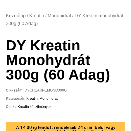
Kezdőlap
/
Kreatin
/
Monohidrát
/ DY Kreatin monohydrát
300g (60 Adag)
DY Kreatin
Monohydrát
300g (60 Adag)
Cikkszám:
DYCREATINEMONO300G
Kategóriák:
Kreatin
,
Monohidrát
Címke
Kreatin készítmények
A 14:00 ig leadott rendelések 24 órán belül vagy