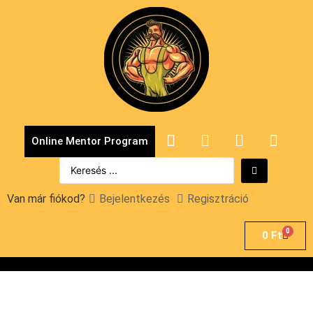
Online Mentor Program
Van már fiókod?
Bejelentkezés
Regisztráció
0
0
Ft