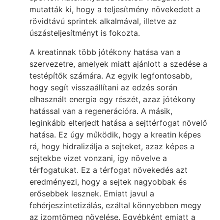
mutatták ki, hogy a teljesítmény növekedett a
rövidtávú sprintek alkalmával, illetve az
úszásteljesítményt is fokozta.
A kreatinnak több jótékony hatása van a
szervezetre, amelyek miatt ajánlott a szedése a
testépítők számára. Az egyik legfontosabb,
hogy segít visszaállítani az edzés során
elhasznált energia egy részét, azaz jótékony
hatással van a regenerációra. A másik,
leginkább elterjedt hatása a sejttérfogat növelő
hatása. Ez úgy működik, hogy a kreatin képes
rá, hogy hidralizálja a sejteket, azaz képes a
sejtekbe vizet vonzani, így növelve a
térfogatukat. Ez a térfogat növekedés azt
eredményezi, hogy a sejtek nagyobbak és
erősebbek lesznek. Emiatt javul a
fehérjeszintetizálás, ezáltal könnyebben megy
az izomtömeg növelése. Egyébként emiatt a