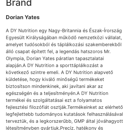
Brand
Dorian Yates
A DY Nutrition egy Nagy-Britannia és Észak-Írország
Egyesült Királyságában működő nemzetközi vállalat,
amelyet tudósokból és táplálkozási szakemberekből
álló csapat épített fel, a legendás hatszoros Mr.
Olympia, Dorian Yates páratlan tapasztalatai
alapján.A DY Nutrition a sporttáplálkozást a
következő szintre emeli. A DY Nutrition alapvető
küldetése, hogy kiváló minőségű termékeket
biztosítson mindenkinek, aki javítani akar az
egészségén és a teljesítményén.A DY Nutrition
termékei és szolgáltatásai ezt a folyamatos
fejlesztési filozófiát osztják.Termékeinket az elérhető
legfejlettebb tudományos kutatások felhasználásával
terveztük, és a legkorszerűbb, GMP által jóváhagyott
létesítményben gyártjuk.Precíz, hatékony és