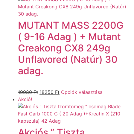
MUTANT MASS 2200G
( 9-16 Adag ) + Mutant
Creakong CX8 249g
Unflavored (Natúr) 30
adag.
19980
Ft
18250
Ft
Opciók választása
Akció!
Akciós ” Tiszta