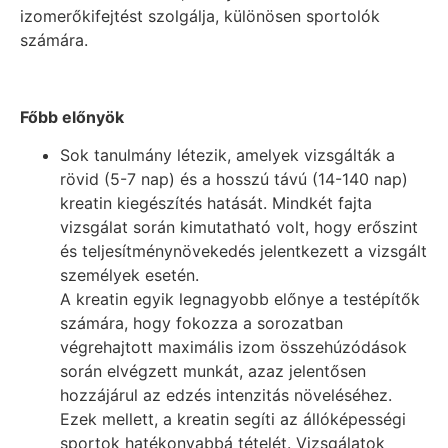
izomerőkifejtést szolgálja, különösen sportolók
számára.
Főbb előnyök
Sok tanulmány létezik, amelyek vizsgálták a
rövid (5-7 nap) és a hosszú távú (14-140 nap)
kreatin kiegészítés hatását. Mindkét fajta
vizsgálat során kimutatható volt, hogy erőszint
és teljesítménynövekedés jelentkezett a vizsgált
személyek esetén.
A kreatin egyik legnagyobb előnye a testépítők
számára, hogy fokozza a sorozatban
végrehajtott maximális izom összehúzódások
során elvégzett munkát, azaz jelentősen
hozzájárul az edzés intenzitás növeléséhez.
Ezek mellett, a kreatin segíti az állóképességi
sportok hatékonyabbá tételét. Vizsgálatok