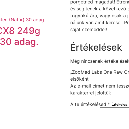
pörgetned magadat! Étrend
és segítenek a következő s
fogyókúrára, vagy csak a j
nálunk van amit keresel. P
CX8 249g
saját szemeddel!
 30 adag.
Értékelések
Még nincsenek értékelések
„ZooMad Labs One Raw Cre
elsőként
Az e-mail címet nem tessz
karakterrel jelöltük
A te értékelésed
*