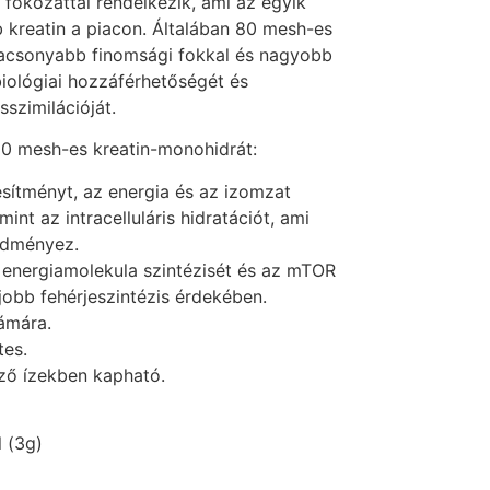
fokozattal rendelkezik, ami az egyik
 kreatin a piacon. Általában 80 mesh-es
lacsonyabb finomsági fokkal és nagyobb
biológiai hozzáférhetőségét és
szimilációját.
0 mesh-es kreatin-monohidrát:
jesítményt, az energia és az izomzat
int az intracelluláris hidratációt, ami
edményez.
t energiamolekula szintézisét és az mTOR
 jobb fehérjeszintézis érdekében.
ámára.
tes.
ző ízekben kapható.
l (3g)