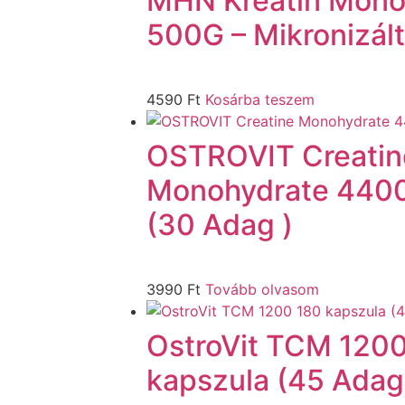
MHN Kreatin Mono
500G – Mikronizált
4590
Ft
Kosárba teszem
OSTROVIT Creatin
Monohydrate 4400
(30 Adag )
3990
Ft
Tovább olvasom
OstroVit TCM 120
kapszula (45 Adag