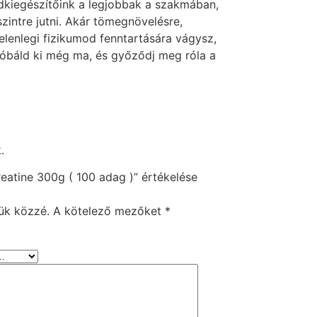
kiegészítőink a legjobbak a szakmában,
zintre jutni. Akár tömegnövelésre,
elenlegi fizikumod fenntartására vágysz,
róbáld ki még ma, és győződj meg róla a
.
atine 300g ( 100 adag )” értékelése
ük közzé.
A kötelező mezőket
*