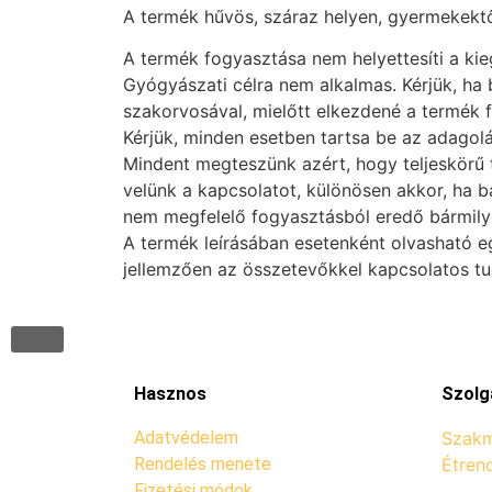
A termék hűvös, száraz helyen, gyermekektől 
A termék fogyasztása nem helyettesíti a ki
Gyógyászati célra nem alkalmas. Kérjük, ha
szakorvosával, mielőtt elkezdené a termék 
Kérjük, minden esetben tartsa be az adagolás
Mindent megteszünk azért, hogy teljeskörű t
velünk a kapcsolatot, különösen akkor, ha b
nem megfelelő fogyasztásból eredő bármilye
A termék leírásában esetenként olvasható e
jellemzően az összetevőkkel kapcsolatos t
Hasznos
Szolg
Adatvédelem
Szakm
Rendelés menete
Étren
Fizetési módok