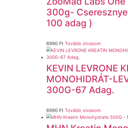
ZooMad Labs One 
300g- Cseresznye 
100 adag )
8990
Ft
Tovább olvasom
KEVIN LEVRONE K
MONOHIDRÁT-LE
300G-67 Adag.
6990
Ft
Tovább olvasom