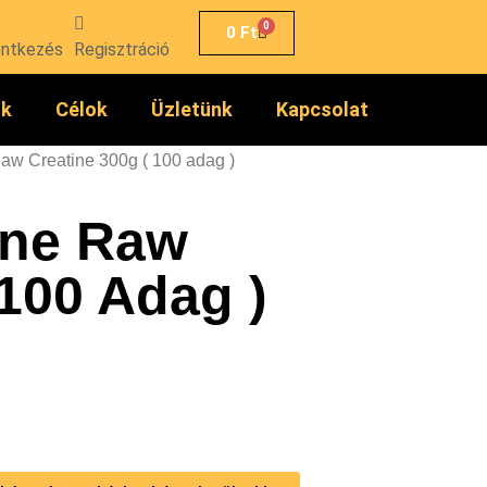
0
0
Ft
entkezés
Regisztráció
ók
Célok
Üzletünk
Kapcsolat
w Creatine 300g ( 100 adag )
ne Raw
 100 Adag )