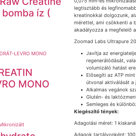
Raw Creatine
0,075 mm-es mikronizálási 
legtisztább és legfinomabb
bomba íz (
kreatinokkal dolgozunk, a
mérettel, ami csökkenti a 
akadályozza a megfelelő as
Zoomad Labs Ultrapure 20
Javítja az energiatel
regenerálódását, valam
volumizáló hatást er
REATIN
Elősegíti az ATP min
VRO MONO
útvonal aktiválását a
Alkalmas vegánok sz
Glutén- és laktózmen
Semleges és különbö
Kiegészítő tények:
Adagolási méret: 1 kiskaná
Adagok tartályonként: 100