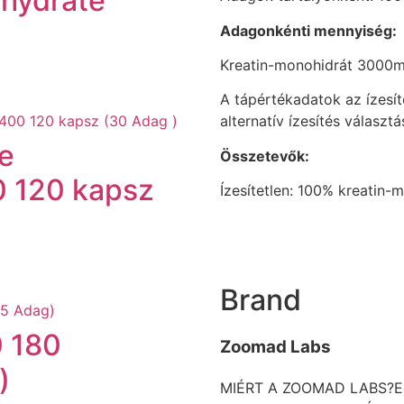
hydrate
Adagonkénti mennyiség:
Kreatin-monohidrát 3000
A tápértékadatok az ízesít
alternatív ízesítés választ
e
Összetevők:
 120 kapsz
Ízesítetlen: 100% kreatin-
Brand
0 180
Zoomad Labs
)
MIÉRT A ZOOMAD LABS?Edző