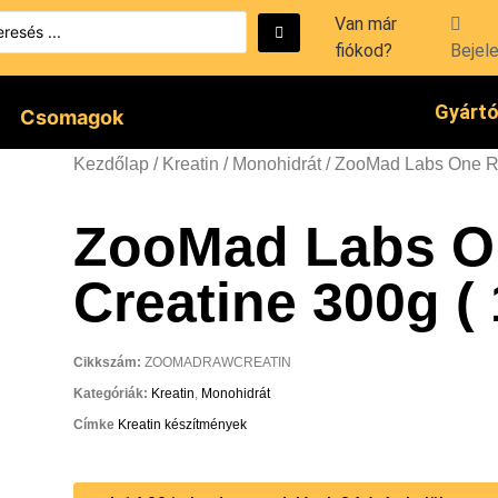
Van már
fiókod?
Bejel
Gyárt
Csomagok
Kezdőlap
/
Kreatin
/
Monohidrát
/ ZooMad Labs One Ra
ZooMad Labs O
Creatine 300g (
Cikkszám:
ZOOMADRAWCREATIN
Kategóriák:
Kreatin
,
Monohidrát
Címke
Kreatin készítmények