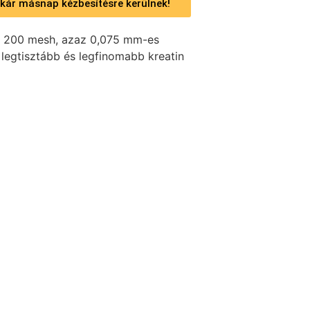
 akár másnap kézbesítésre kerülnek!
e 200 mesh, azaz 0,075 mm-es
 legtisztább és legfinomabb kreatin