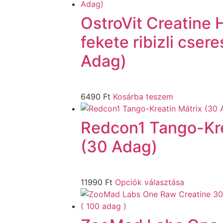
OstroVit Creatine 
fekete ribizli cser
Adag)
6490
Ft
Kosárba teszem
Redcon1 Tango-Kre
(30 Adag)
11990
Ft
Opciók választása