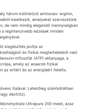
mely három különböző aminosav: arginin,
éséből keletkezik, amelyeket szervezetünk
ban, de nem mindig elegendő mennyiségben
 a legintenzívebb edzések minden
aigényével.
ó kiegészítés javítja az
fáradtságból és fizikai megterhelésből való
denozin-trifoszfát (ATP) előanyaga, a
orrása, amely az anaerob fizikai
n az erőért és az energiáért felelős.
dvenc italával. Lehetőleg szénhidrátban
vagy dextróz).
Monohydrate Ultrapure 200 mesh, azaz