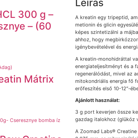
Leírás
HCL 300 g –
A kreatin egy tripeptid, a
esznye – (60
metionin és glicin egyesül
képes szintetizálni a máj
ahhoz, hogy megbirkózzon
igénybevételével és energi
A kreatin-monohidráttal val
energiateljesítményt és a 
regenerálódást, mivel az a
atin Mátrix
mitokondriális energia fő f
erőfeszítés első 10-12″-ébe
Ajánlott használat:
3 g port keverjen össze ke
gazdag italokhoz (glükóz 
A Zoomad Labs® Creatine 