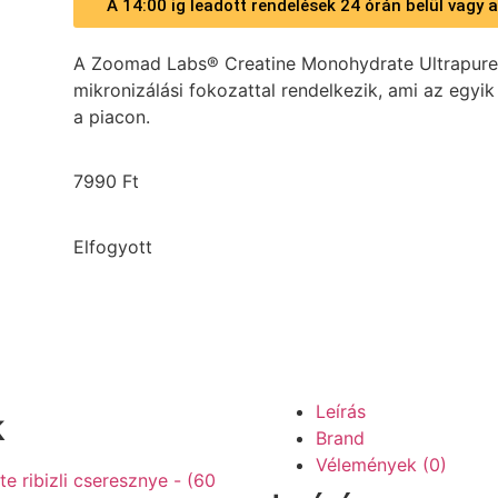
A 14:00 ig leadott rendelések 24 órán belül vagy
A Zoomad Labs® Creatine Monohydrate Ultrapur
mikronizálási fokozattal rendelkezik, ami az egyik
a piacon.
7990
Ft
Elfogyott
Leírás
k
Brand
Vélemények (0)