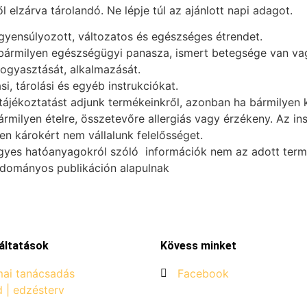
elzárva tárolandó. Ne lépje túl az ajánlott napi adagot.
egyensúlyozott, változatos és egészséges étrendet.
 bármilyen egészségügyi panasza, ismert betegsége van vag
fogyasztását, alkalmazását.
i, tárolási és egyéb instrukciókat.
ájékoztatást adjunk termékeinkről, azonban ha bármilyen k
ármilyen ételre, összetevőre allergiás vagy érzékeny. Az i
n károkért nem vállalunk felelősséget.
gyes hatóanyagokról szóló információk nem az adott termék
udományos publikáción alapulnak
áltatások
Kövess minket
ai tanácsadás
Facebook
d | edzésterv