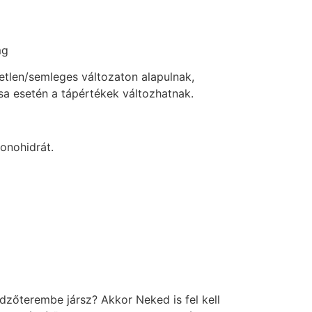
mg
etlen/semleges változaton alapulnak,
ása esetén a tápértékek változhatnak.
monohidrát.
terembe jársz? Akkor Neked is fel kell