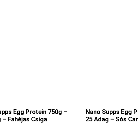
pps Egg Protein 750g –
Nano Supps Egg Pr
 – Fahéjas Csiga
25 Adag – Sós Ca