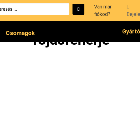
Van már
fiókod?
Bejel
Gyárt
Csomagok
Tojásfehérje