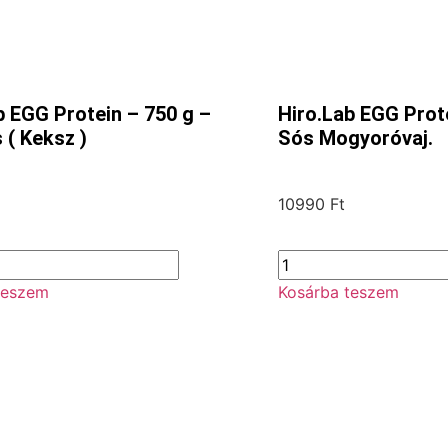
b EGG Protein – 750 g –
Hiro.Lab EGG Prote
 ( Keksz )
Sós Mogyoróvaj.
10990
Ft
teszem
Kosárba teszem