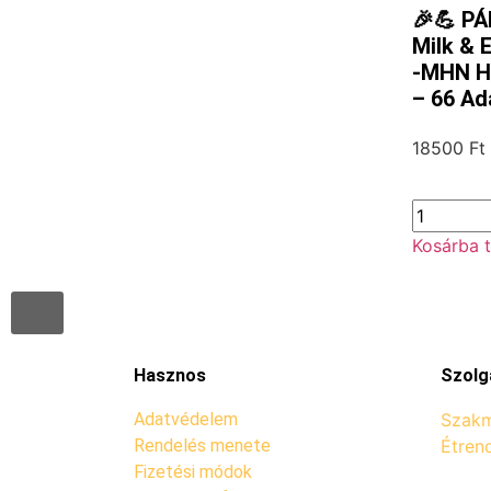
🎉💪 P
Milk & 
-MHN Hy
– 66 Ad
18500
Ft
Kosárba 
Hasznos
Szolg
Adatvédelem
Szakm
Rendelés menete
Étren
Fizetési módok