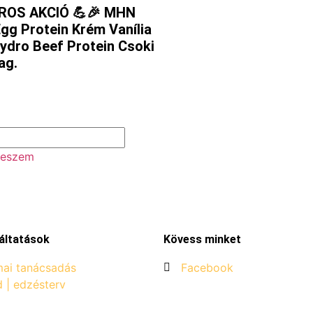
ÁROS AKCIÓ 💪🎉 MHN
Egg Protein Krém Vanília
dro Beef Protein Csoki
ag.
teszem
áltatások
Kövess minket
ai tanácsadás
Facebook
d | edzésterv