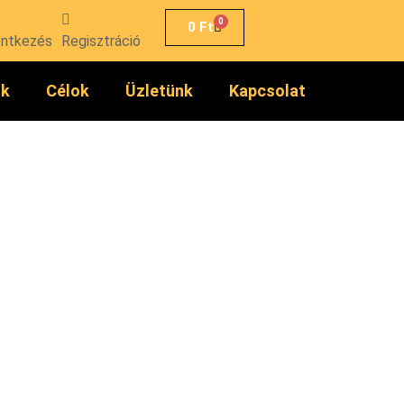
0
0
Ft
entkezés
Regisztráció
ók
Célok
Üzletünk
Kapcsolat