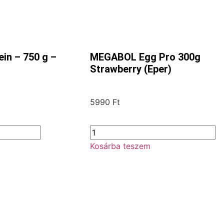
in – 750 g –
MEGABOL Egg Pro 300g
Strawberry (Eper)
5990
Ft
Kosárba teszem