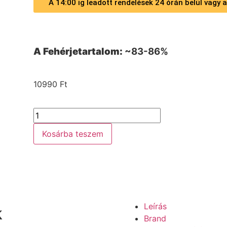
A 14:00 ig leadott rendelések 24 órán belül vagy
A Fehérjetartalom:
~83-86%
10990
Ft
Kosárba teszem
Leírás
k
Brand