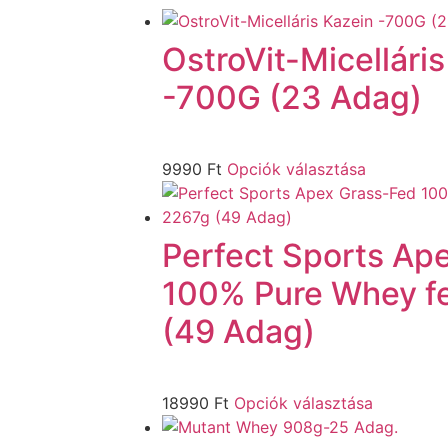
OstroVit-Micellári
-700G (23 Adag)
9990
Ft
Opciók választása
Perfect Sports Ap
100% Pure Whey f
(49 Adag)
18990
Ft
Opciók választása