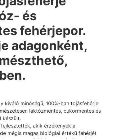
ojásfehérje
tóz- és
es fehérjepor.
je adagonként,
mészthető,
kben.
gy kiváló minőségű, 100%-ban tojásfehérje
ermészetesen laktózmentes, cukormentes és
 készült.
fejlesztették, akik érzékenyek a
, de mégis magas biológiai értékű fehérjét