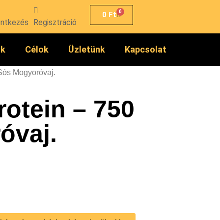
0
0
Ft
entkezés
Regisztráció
ók
Célok
Üzletünk
Kapcsolat
 Sós Mogyoróvaj.
otein – 750
óvaj.