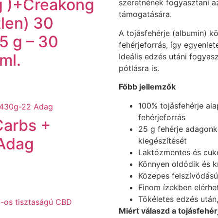
g )+Creakong
szeretnének fogyasztani a
támogatására.
len) 30
A tojásfehérje (albumin) k
 g – 30
fehérjeforrás, így egyenlet
ml.
Ideális edzés utáni fogyas
pótlásra is.
Főbb jellemzők
100% tojásfehérje ala
fehérjeforrás
Carbs +
25 g fehérje adagonké
 Adag
kiegészítését
Laktózmentes és cuko
Könnyen oldódik és k
Közepes felszívódású
Finom ízekben elérhe
Tökéletes edzés után
Miért válaszd a tojásfehér