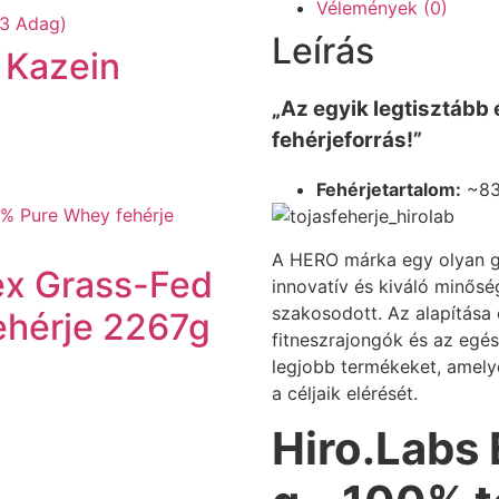
Vélemények (0)
Leírás
s Kazein
„Az egyik legtisztább
fehérjeforrás!”
Fehérjetartalom:
~83
A HERO márka egy olyan glo
ex Grass-Fed
innovatív és kiváló minősé
szakosodott. Az alapítása 
ehérje 2267g
fitneszrajongók és az egé
legjobb termékeket, amelye
a céljaik elérését.
Hiro.Labs 