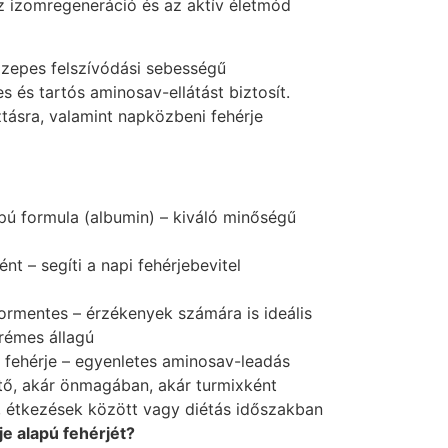
z izomregeneráció és az aktív életmód
özepes felszívódási sebességű
es és tartós aminosav-ellátást biztosít.
ztásra, valamint napközbeni fehérje
pú formula (albumin) – kiváló minőségű
nt – segíti a napi fehérjebevitel
rmentes – érzékenyek számára is ideális
rémes állagú
 fehérje – egyenletes aminosav-leadás
tő, akár önmagában, akár turmixként
, étkezések között vagy diétás időszakban
je alapú fehérjét?