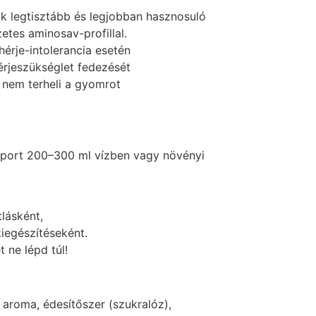
ik legtisztább és legjobban hasznosuló
zetes aminosav-profillal.
hérje-intolerancia esetén
érjeszükséglet fedezését
nem terheli a gyomrot
) port 200–300 ml vízben vagy növényi
lásként,
iegészítéseként.
 ne lépd túl!
, aroma, édesítőszer (szukralóz),