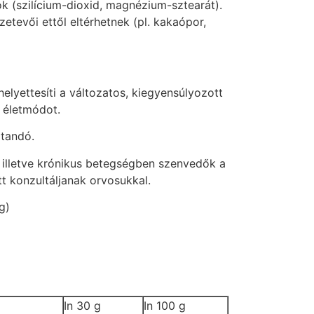
 (szilícium-dioxid, magnézium-sztearát).
zetevői ettől eltérhetnek (pl. kakaópor,
elyettesíti a változatos, kiegyensúlyozott
 életmódot.
rtandó.
 illetve krónikus betegségben szenvedők a
t konzultáljanak orvosukkal.
g)
In 30 g
In 100 g