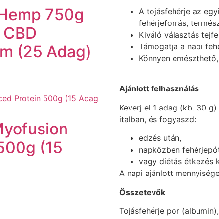
& Hemp 750g
A tojásfehérje az egy
fehérjeforrás, termés
ú CBD
Kiváló választás tejfe
Támogatja a napi feh
um (25 Adag)
Könnyen emészthető, 
Ajánlott felhasználás
Keverj el 1 adag (kb. 30 g
italban, és fogyaszd:
Myofusion
edzés után,
500g (15
napközben fehérjepót
vagy diétás étkezés k
A napi ajánlott mennyiséget
Összetevők
Tojásfehérje por (albumin)