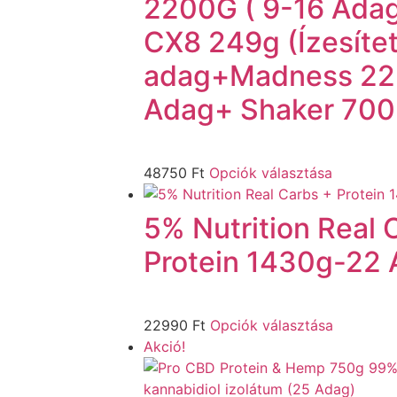
2200G ( 9-16 Ada
CX8 249g (Ízesítet
adag+Madness 225
Adag+ Shaker 700
48750
Ft
Opciók választása
5% Nutrition Real 
Protein 1430g-22
22990
Ft
Opciók választása
Akció!