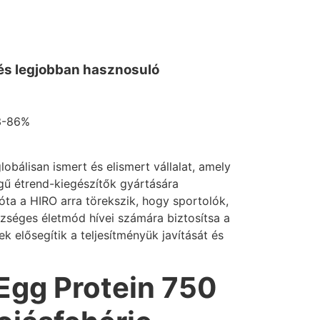
 és legjobban hasznosuló
-86%
bálisan ismert és elismert vállalat, amely
gű étrend-kiegészítők gyártására
óta a HIRO arra törekszik, hogy sportolók,
szséges életmód hívei számára biztosítsa a
k elősegítik a teljesítményük javítását és
Egg Protein 750