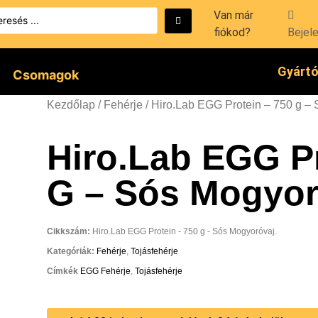
Van már
fiókod?
Bejel
Gyárt
Csomagok
Kezdőlap
/
Fehérje
/ Hiro.Lab EGG Protein – 750 g –
Hiro.Lab EGG Pr
G – Sós Mogyor
Cikkszám:
Hiro.Lab EGG Protein - 750 g - Sós Mogyoróvaj.
Kategóriák:
Fehérje
,
Tojásfehérje
Címkék
EGG Fehérje
,
Tojásfehérje