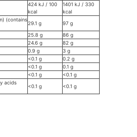
424 kJ / 100
1401 kJ / 330
kcal
kcal
n) (contains
29.1 g
97 g
25.8 g
86 g
24.6 g
82 g
0.9 g
3 g
<0.1 g
0.2 g
<0.1 g
0.1 g
<0.1 g
<0.1 g
y acids
<0.1 g
<0.1 g