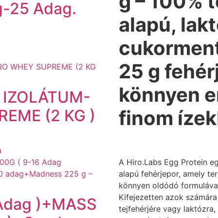
g – 100% t
-25 Adag.
alapú, lak
cukorment
25 g fehér
könnyen e
 IZOLÁTUM-
EME (2 KG )
finom íze
a
A Hiro.Labs Egg Protein e
alapú fehérjepor, amely t
könnyen oldódó formulával
Kifejezetten azok számára 
 Adag )+MASS
tejfehérjére vagy laktózra