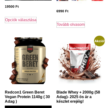
19500
Ft
6990
Ft
Opciók választása
Tovább olvasom
Akció!
Redcon1 Green Beret
Blade Whey + 2000g (58
Vegan Protein 1140g ( 30
Adag)- 2025 ös ár a
Adag )
készlet erejéig!