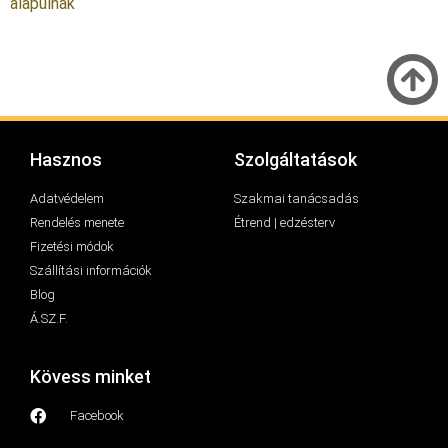
alapulnak
Hasznos
Szolgáltatások
Adatvédelem
Szakmai tanácsadás
Rendelés menete
Étrend | edzésterv
Fizetési módok
Szállítási információk
Blog
Á.SZ.F.
Kövess minket
Facebook