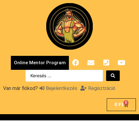
Online Mentor Program
Van már fiókod?
Bejelentkezés
Regisztráció
0
0
Ft