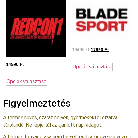
19490
Ft
17990
Ft
14990
Ft
Opciók választása
Opciók választása
Figyelmeztetés
A termék hűvös, száraz helyen, gyermekektől elzárva
tárolandó. Ne lépje túl az ajánlott napi adagot.
A termék fogyasztása nem helyettesíti a kiegyensúlyozott,