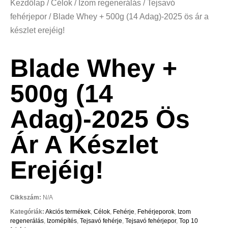
Kezdőlap
/
Célok
/
Izom regenerálás
/
Tejsavó
fehérjepor
/ Blade Whey + 500g (14 Adag)-2025 ös ár a
készlet erejéig!
Blade Whey +
500g (14
Adag)-2025 Ös
Ár A Készlet
Erejéig!
Cikkszám:
N/A
Kategóriák:
Akciós termékek
,
Célok
,
Fehérje
,
Fehérjeporok
,
Izom
regenerálás
,
Izomépítés
,
Tejsavó fehérje
,
Tejsavó fehérjepor
,
Top 10