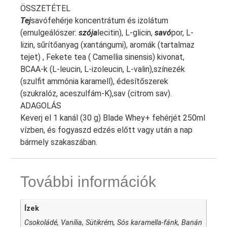
ÖSSZETÉTEL
Tej
savófehérje koncentrátum és izolátum
(emulgeálószer:
szója
lecitin), L-glicin,
savó
por, L-
lizin, sűrítőanyag (xantángumi), aromák (tartalmaz
tejet) , Fekete tea ( Camellia sinensis) kivonat,
BCAA-k (L-leucin, L-izoleucin, L-valin),színezék
(szulfit ammónia karamell), édesítőszerek
(szukralóz, aceszulfám-K),sav (citrom sav).
ADAGOLÁS
Keverj el 1 kanál (30 g) Blade Whey+ fehérjét 250ml
vízben, és fogyaszd edzés előtt vagy után a nap
bármely szakaszában.
További információk
Ízek
Csokoládé, Vanília, Sütikrém, Sós karamella-fánk, Banán