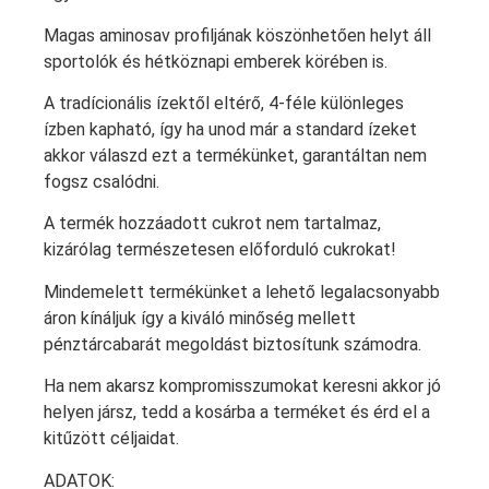
Magas aminosav profiljának köszönhetően helyt áll
sportolók és hétköznapi emberek körében is.
A tradícionális ízektől eltérő, 4-féle különleges
ízben kapható, így ha unod már a standard ízeket
akkor válaszd ezt a termékünket, garantáltan nem
fogsz csalódni.
A termék hozzáadott cukrot nem tartalmaz,
kizárólag természetesen előforduló cukrokat!
Mindemelett termékünket a lehető legalacsonyabb
áron kínáljuk így a kiváló minőség mellett
pénztárcabarát megoldást biztosítunk számodra.
Ha nem akarsz kompromisszumokat keresni akkor jó
helyen jársz, tedd a kosárba a terméket és érd el a
kitűzött céljaidat.
ADATOK: