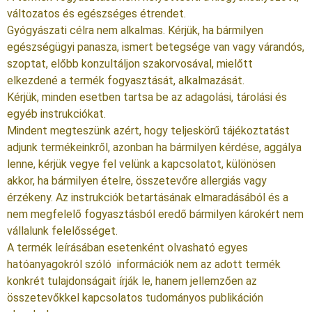
változatos és egészséges étrendet.
Gyógyászati célra nem alkalmas. Kérjük, ha bármilyen
egészségügyi panasza, ismert betegsége van vagy várandós,
szoptat, előbb konzultáljon szakorvosával, mielőtt
elkezdené a termék fogyasztását, alkalmazását.
Kérjük, minden esetben tartsa be az adagolási, tárolási és
egyéb instrukciókat.
Mindent megteszünk azért, hogy teljeskörű tájékoztatást
adjunk termékeinkről, azonban ha bármilyen kérdése, aggálya
lenne, kérjük vegye fel velünk a kapcsolatot, különösen
akkor, ha bármilyen ételre, összetevőre allergiás vagy
érzékeny. Az instrukciók betartásának elmaradásából és a
nem megfelelő fogyasztásból eredő bármilyen károkért nem
vállalunk felelősséget.
A termék leírásában esetenként olvasható egyes
hatóanyagokról szóló információk nem az adott termék
konkrét tulajdonságait írják le, hanem jellemzően az
összetevőkkel kapcsolatos tudományos publikáción