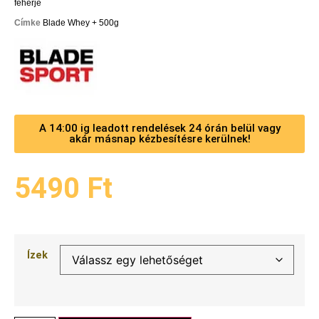
fehérje
Címke
Blade Whey + 500g
A 14:00 ig leadott rendelések 24 órán belül vagy
akár másnap kézbesítésre kerülnek!
5490
Ft
Ízek