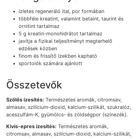
ízletes regeneráló ital, por formában
többféle kreatint, valamint betaint, taurint és
ornitint tartalmaz
5 g kreatin-monohidrátot tartalmaz
javítja a fizikai teljesítményt megterhelő
edzések közben
finom és frissítő ízekben kapható
sportolók számára ajánlott
Összetevők
Szőlős ízesítés:
Természetes aromák, citromsav,
almasav, szilícium-dioxid, kalcium-szilikát, szukralóz,
aceszulfám-K, gyümölcs- és zöldségpor (színezék).
Kivis-epres ízesítés:
Természetes aromák,
citromsav, almasav, szilícium-dioxid, kalcium-szilikát,