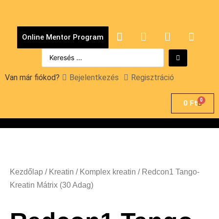
Online Mentor Program
Van már fiókod?
Bejelentkezés
Regisztráció
0
0
Ft
Kezdőlap
/
Kreatin
/
Komplex kreatin
/ Redcon1 Tango-
Kreatin Mátrix (30 Adag)