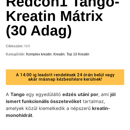
Redcon1 Tango-
Kreatin Mátrix
(30 Adag)
Cikkszám:
N/A
Kategóriák:
Komplex kreatin
,
Kreatin
,
Top 10 Kreatin
A 14:00 ig leadott rendelések 24 órán belül vagy
akár másnap kézbesítésre kerülnek!
A
Tango
egy egyedülálló
edzés
utáni
por
, ami
jól
ismert funkcionális összetevőket
tartalmaz,
amelyek közül kiemelkedik a népszerű
kreatin-
monohidrát
.