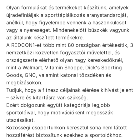
Olyan formulákat és termékeket készítünk, amelyek
újradefiniálják a sporttáplálkozás aranystandardját,
anélkül, hogy figyelembe vennénk a haszonkulcsot
vagy a nyereséget. Mindenekelőtt büszkék vagyunk
az általunk készített termékekre.
A REDCON1-et több mint 80 országban értékesítik, 3
nemzetközi közvetlen fogyasztói művelettel, és
országszerte elérhető olyan nagy kereskedőknél,
mint a Walmart, Vitamin Shoppe, Dick's Sporting
Goods, GNC, valamint katonai tőzsdéken és
megbízásokon.
Tudjuk, hogy a fitnesz céljainak elérése kihívást jelent
– ​​szívre és kitartásra van szükség.
Ezért dolgozunk együtt kategóriája legjobb
sportolóival, hogy motivációként megosszák
utazásaikat.
Közösségi csoportunkon keresztül soha nem látott
hozzáférést biztosítunk ezekhez a sportolókhoz.