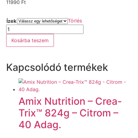
11990
Ft
Törlés
Ízek
Kosárba teszem
Kapcsolódó termékek
Amix Nutrition – Crea-
Trix™ 824g – Citrom –
40 Adag.