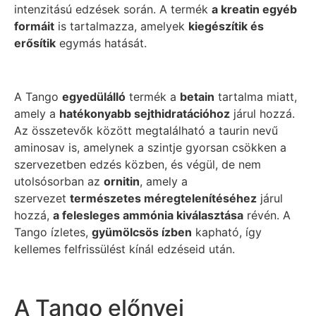
intenzitású edzések során. A termék
a kreatin egyéb
formáit
is tartalmazza, amelyek
kiegészítik és
erősítik
egymás hatását.
A Tango
egyedülálló
termék a
betain
tartalma miatt,
amely a
hatékonyabb sejthidratációhoz
járul hozzá.
Az összetevők között megtalálható a taurin nevű
aminosav is, amelynek a szintje gyorsan csökken a
szervezetben edzés közben, és végül, de nem
utolsósorban az
ornitin
, amely a
szervezet
természetes méregtelenítéséhez
járul
hozzá,
a felesleges ammónia kiválasztása
révén. A
Tango ízletes,
gyümölcsös ízben
kapható, így
kellemes felfrissülést kínál edzéseid után.
A Tango előnyei