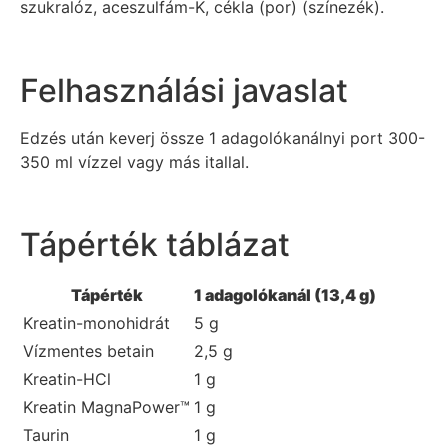
szukralóz, aceszulfám-K, cékla (por) (színezék).
Felhasználási javaslat
Edzés után keverj össze 1 adagolókanálnyi port 300-
350 ml vízzel vagy más itallal.
Tápérték táblázat
Tápérték
1 adagolókanál (13,4 g)
Kreatin-monohidrát
5 g
Vízmentes betain
2,5 g
Kreatin-HCl
1 g
Kreatin MagnaPower™
1 g
Taurin
1 g