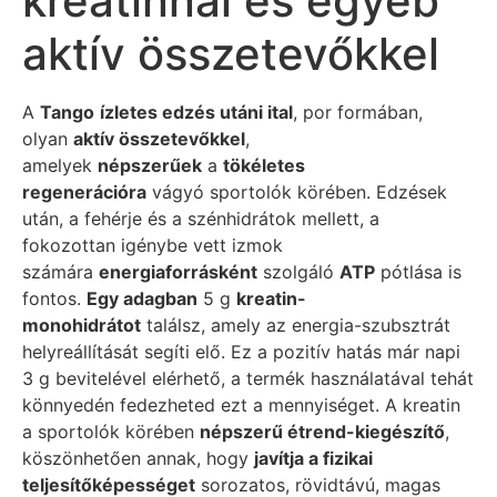
kreatinnal és egyéb
aktív összetevőkkel
A
Tango
ízletes edzés utáni ital
, por formában,
olyan
aktív összetevőkkel
,
amelyek
népszerűek
a
tökéletes
regenerációra
vágyó sportolók körében. Edzések
után, a fehérje és a szénhidrátok mellett, a
fokozottan igénybe vett izmok
számára
energiaforrásként
szolgáló
ATP
pótlása is
fontos.
Egy adagban
5 g
kreatin-
monohidrátot
találsz, amely az energia-szubsztrát
helyreállítását segíti elő. Ez a pozitív hatás már napi
3 g bevitelével elérhető, a termék használatával tehát
könnyedén fedezheted ezt a mennyiséget. A kreatin
a sportolók körében
népszerű étrend-kiegészítő
,
köszönhetően annak, hogy
javítja a fizikai
teljesítőképességet
sorozatos, rövidtávú, magas