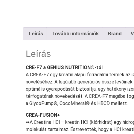
Leírás
További információk
Brand
V
Leírás
CRE-F7 a GENIUS NUTRITION®-tól
A CREA-F7 egy kreatin alapú forradalmi termék az 
növeléséhez. A legújabb generációs összetevőinek
optimális gyarapodását biztosítja, egy hatékony i
térfogatának növekedését. A CREA-F7 magába foglal
a GlycoPump®, CocoMineral® és HBCD mellett.
CREA-FUSION+
➠A Creatina HCl – kreatin HCI (klórhidrát) egy hidr
molekulát tartalmaz. Észrevették, hogy a HCI kreat