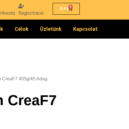
0
0
Ft
ntkezés
Regisztráció
ók
Célok
Üzletünk
Kapcsolat
on CreaF7 405g/45 Adag.
n CreaF7