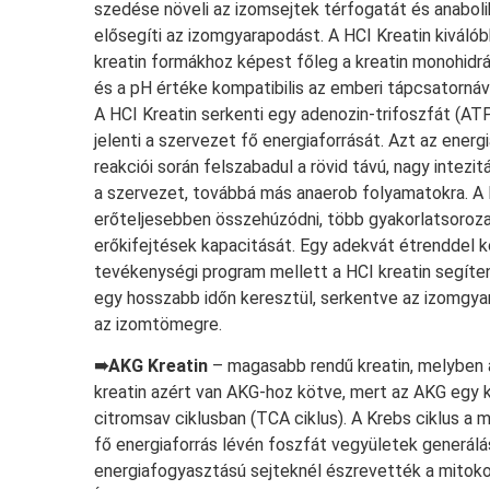
szedése növeli az izomsejtek térfogatát és anabol
elősegíti az izomgyarapodást. A HCI Kreatin kiváló
kreatin formákhoz képest főleg a kreatin monohidrá
és a pH értéke kompatibilis az emberi tápcsatornáv
A HCI Kreatin serkenti egy adenozin-trifoszfát (AT
jelenti a szervezet fő energiaforrását. Azt az ener
reakciói során felszabadul a rövid távú, nagy intez
a szervezet, továbbá más anaerob folyamatokra. A 
erőteljesebben összehúzódni, több gyakorlatsoroza
erőkifejtések kapacitását. Egy adekvát étrenddel 
tevékenységi program mellett a HCI kreatin segíte
egy hosszabb időn keresztül, serkentve az izomgya
az izomtömegre.
➠AKG Kreatin
– magasabb rendű kreatin, melyben a
kreatin azért van AKG-hoz kötve, mert az AKG egy k
citromsav ciklusban (TCA ciklus). A Krebs ciklus a m
fő energiaforrás lévén foszfát vegyületek generálá
energiafogyasztású sejteknél észrevették a mito