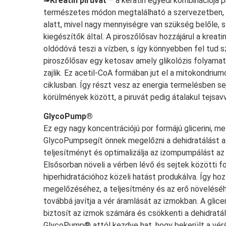
➠
Kreatin piruvát
– a keratin egyedi kombinációja p
természetes módon megtalálható a szervezetben, d
alatt, mivel nagy mennyiségre van szükség belőle, 
kiegészítők által. A piroszőlősav hozzájárul a kreat
oldódóvá teszi a vízben, s így könnyebben fel tud s
piroszőlősav egy ketosav amely glikolózis folyamat
zajlik. Ez acetil-CoA formában jut el a mitokondriu
ciklusban. Így részt vesz az energia termelésben s
körülmények között, a piruvát pedig átalakul tejsavv
GlycoPump®
Ez egy nagy koncentrációjú por formájú glicerini, 
GlycoPumpsegít önnek megelőzni a dehidratálást az e
teljesítményt és optimalizálja az izompumpálást az 
Elsősorban növeli a vérben lévő és sejtek közötti 
hiperhidratációhoz közeli hatást produkálva. Így hoz
megelőzéséhez, a teljesítmény és az erő növeléséh
továbbá javítja a vér áramlását az izmokban. A glic
biztosít az izmok számára és csökkenti a dehidratál
GlycoPump® attól kezdve hat, hogy bekerült a vérá