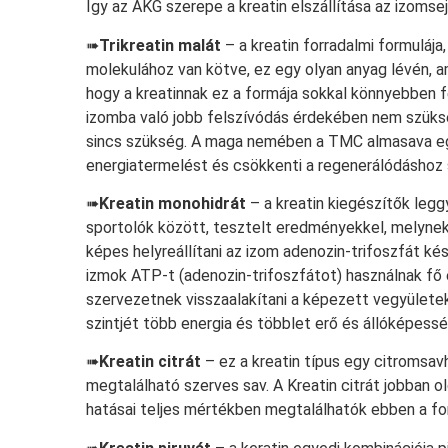
Így az AKG szerepe a kreatin elszállítása az izomse
➠
Trikreatin malát
– a kreatin forradalmi formulája
molekulához van kötve, ez egy olyan anyag lévén, am
hogy a kreatinnak ez a formája sokkal könnyebben f
izomba való jobb felszívódás érdekében nem szükség
sincs szükség. A maga nemében a TMC almasava egy
energiatermelést és csökkenti a regenerálódáshoz 
➠
Kreatin monohidrát
– a kreatin kiegészítők legg
sportolók között, tesztelt eredményekkel, melynek
képes helyreállítani az izom adenozin-trifoszfát kés
izmok ATP-t (adenozin-trifoszfátot) használnak fő e
szervezetnek visszaalakítani a képezett vegyülete
szintjét több energia és többlet erő és állóképess
➠
Kreatin citrát
– ez a kreatin típus egy citromsav
megtalálható szerves sav. A Kreatin citrát jobban old
hatásai teljes mértékben megtalálhatók ebben a fo