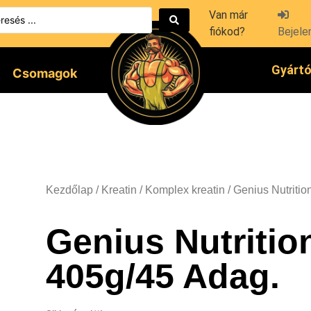
Van már
fiókod?
Bejele
Gyárt
Csomagok
Kezdőlap
/
Kreatin
/
Komplex kreatin
/ Genius Nutriti
Genius Nutritio
405g/45 Adag.