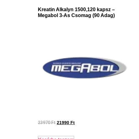
Kreatin Alkalyn 1500,120 kapsz –
Megabol 3-As Csomag (90 Adag)
23970
Ft
21990
Ft