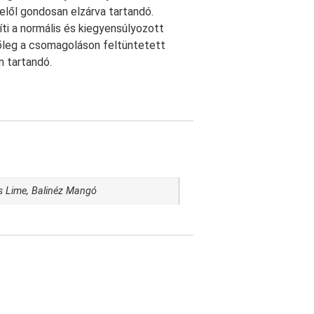
lől gondosan elzárva tartandó.
ti a normális és kiegyensúlyozott
etőleg a csomagoláson feltüntetett
n tartandó.
os Lime, Balinéz Mangó