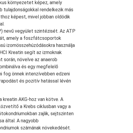
ikus környezetet képez, amely
bb tulajdonságokkal rendelkezik más
thoz képest, mivel jobban oldódik
al.
P) nevű vegyület szintézisét. Az ATP
giát, amely a foszfátcsoportok
itású izomösszehúzódásokra használja
HCI Kreatin segít az izmoknak
t során, növelve az anaerob
kombinálva és egy megfelelő
ni fog önnek intenzívebben edzeni
rapodást és pozitív hatással lévén
 kreatin AKG-hoz van kötve. A
özvetítő a Krebs ciklusban vagy a
itokondriumokban zajlik, sejtszinten
sa által. A nagyobb
kondriumok számának növekedését.