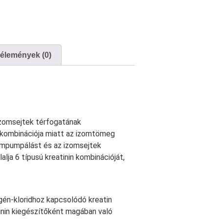
élemények (0)
izomsejtek térfogatának
 kombinációja miatt az izomtömeg
zompumpálást és az izomsejtek
ja 6 típusú kreatinin kombinációját,
ogén-kloridhoz kapcsolódó kreatin
inin kiegészítőként magában való