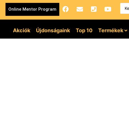
Online Mentor Program
Akciók
Újdonságaink
Top 10
Termékek