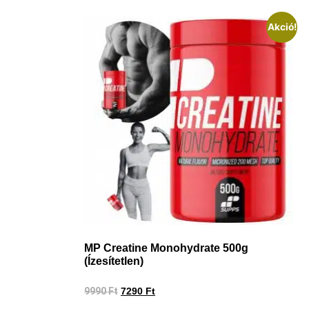
Akció!
MP Creatine Monohydrate 500g
(Ízesítetlen)
9990
Ft
7290
Ft