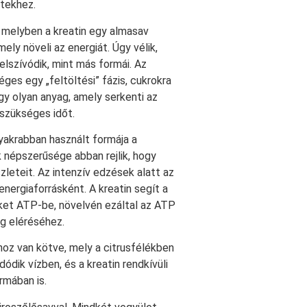
jtekhez.
, melyben a kreatin egy almasav
ely növeli az energiát. Úgy vélik,
elszívódik, mint más formái. Az
es egy „feltöltési” fázis, cukrokra
 olyan anyag, amely serkenti az
szükséges időt.
yakrabban használt formája a
 népszerűsége abban rejlik, hogy
zleteit. Az intenzív edzések alatt az
nergiaforrásként. A kreatin segít a
ket ATP-be, növelvén ezáltal az ATP
ég eléréséhez.
hoz van kötve, mely a citrusfélékben
ódik vízben, és a kreatin rendkívüli
rmában is.