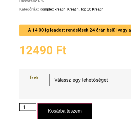
Cikkszám:
N/A
Kategóriák:
Komplex kreatin
,
Kreatin
,
Top 10 Kreatin
A 14:00 ig leadott rendelések 24 órán belül vagy
12490
Ft
Ízek
Kosárba teszem