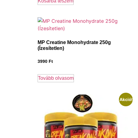
Kosárba teszem
MP Creatine Monohydrate 250g
(Ízesítetlen)
3990
Ft
Tovább olvasom
Akció!