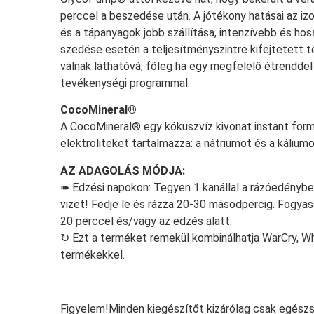
perccel a beszedése után. A jótékony hatásai az 
és a tápanyagok jobb szállítása, intenzívebb és h
szedése esetén a teljesítményszintre kifejtetett te
válnak láthatóvá, főleg ha egy megfelelő étrenddel t
tevékenységi programmal.
CocoMineral®
A CocoMineral® egy kókuszvíz kivonat instant for
elektroliteket tartalmazza: a nátriumot és a káliumo
AZ ADAGOLÁS MÓDJA:
➠ Edzési napokon: Tegyen 1 kanállal a rázóedénybe
vizet! Fedje le és rázza 20-30 másodpercig. Fogyass
20 perccel és/vagy az edzés alatt.
↻ Ezt a terméket remekül kombinálhatja WarCry, Wh
termékekkel.
Figyelem!Minden kiegészítőt kizárólag csak egész