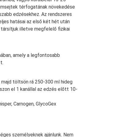
izomsejtek térfogatának növekedése
osszabb edzésekhez. Az rendszeres
ljes hatásai az első két hét után
ársítjuk illetve megfelelő fizikai
mában, amely a legfontosabb
t.
 majd töltsön rá 250-300 ml hideg
zon el 1 kanállal az edzés előtt 10-
isper, Carnogen, GlycoGex
séges személyeknek ajánlunk. Nem