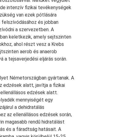
iroszőlősavval. Mindkét vegyület
e intenzív fizikai tevékenységek
szükség van ezek pótlására
in felszívódásához és jobban
zívódni a szervezetben. A
ban keletkezik, amely sejtszinten
mokhoz, ahol részt vesz a Krebs
ejtszinten aerob és anaerob
á a tejsaverjedési eljárás során.
melyet Németországban gyártanak. A
dzések alatt, javítja a fizikai
ellenállásos edzések alatt.
folyadék mennyiségét egy
zájárul a dehidratálás
ez az ellenállásos edzések során,
erin magasabb rendű hidratálást
ás és a fáradtság hatásait. A
ramba, vagyis körülbelül 15-25