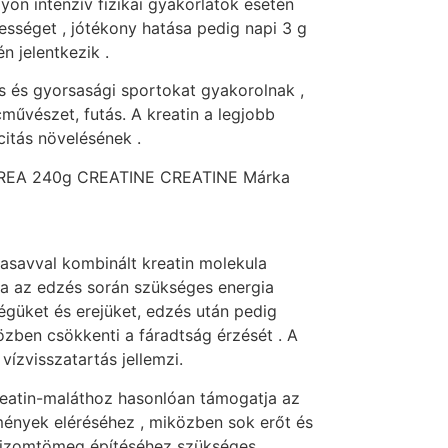
on intenzív fizikai gyakorlatok esetén
épességet , jótékony hatása pedig napi 3 g
n jelentkezik .
s és gyorsasági sportokat gyakorolnak ,
cművészet, futás. A kreatin a legjobb
itás növelésének .
REA 240g CREATINE CREATINE Márka
asavval kombinált kreatin molekula
ra az edzés során szükséges energia
égüket és erejüket, edzés után pedig
közben csökkenti a fáradtság érzését . A
vízvisszatartás jellemzi.
reatin-maláthoz hasonlóan támogatja az
ények eléréséhez , miközben sok erőt és
z izomtömeg építéséhez szükséges .