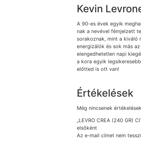
Kevin Levron
A 90-es évek egyik meghat
nak a nevével fémjelzett 
sorakoznak, mint a kiváló 
energizálók és sok más az
elengedhetetlen napi kiegé
a kora egyik legsikeresebb
előtted is ott van!
Értékelések
Még nincsenek értékelések
„LEVRO CREA (240 GR) CIT
elsőként
Az e-mail címet nem tessz