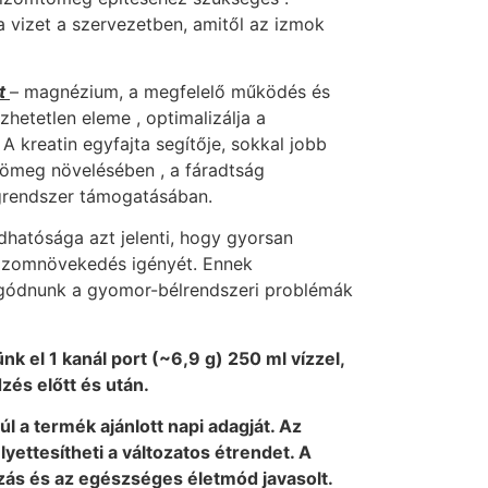
 vizet a szervezetben, amitől az izmok
át
– magnézium, a megfelelő működés és
hetetlen eleme , optimalizálja a
 kreatin egyfajta segítője, sokkal jobb
ömeg növelésében , a fáradtság
grendszer támogatásában.
dhatósága azt jelenti, hogy gyorsan
z izomnövekedés igényét. Ennek
gódnunk a gyomor-bélrendszeri problémák
nk el 1 kanál port (~6,9 g) 250 ml vízzel,
és előtt és után.
úl a termék ajánlott napi adagját. Az
yettesítheti a változatos étrendet. A
zás és az egészséges életmód javasolt.