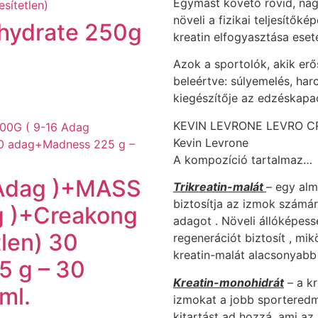
Egymást követő rövid, nagy
növeli a fizikai teljesítők
hydrate 250g
kreatin elfogyasztása eseté
Azok a sportolók, akik erő
beleértve: súlyemelés, har
kiegészítője az edzéskapac
KEVIN LEVRONE LEVRO C
Kevin Levrone
A kompozíció tartalmaz…
 Adag )+MASS
Trikreatin-malát
– egy alm
biztosítja az izmok számá
g )+Creakong
adagot . Növeli állóképess
len) 30
regenerációt biztosít , mi
kreatin-malát alacsonyabb 
 g – 30
Kreatin-monohidrát
– a k
ml.
izmokat a jobb sporteredm
kitartást ad hozzá, ami a