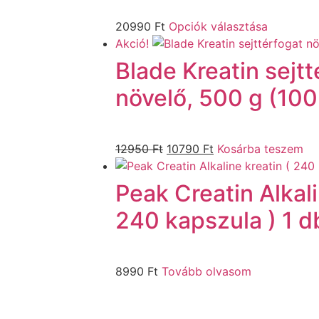
20990
Ft
Opciók választása
Akció!
Blade Kreatin sejtt
növelő, 500 g (10
12950
Ft
10790
Ft
Kosárba teszem
Peak Creatin Alkali
240 kapszula ) 1 
8990
Ft
Tovább olvasom