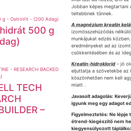
Jobban képes megtartani a
teltebbnek tűnnek.
A magnézium kreatin kel
hidrát 500 g
izomösszehúzódás nélkülöz
Adag)
munkájukat edzés közben. A
eredményeket ad az izomt
csökkentésében és az ide
Kreatin-hidroklorid
– jó ol
eljuttatja a szövetekbe a
köszönhetően nem kell ag
ELL TECH
miatt .
ARCH
Javasolt adagolás: Keverjü
igyunk meg egy adagot edz
BUILDER –
Figyelmeztetés: Ne lépje t
étrend-kiegészítő nem hel
kiegyensúlyozott táplálko