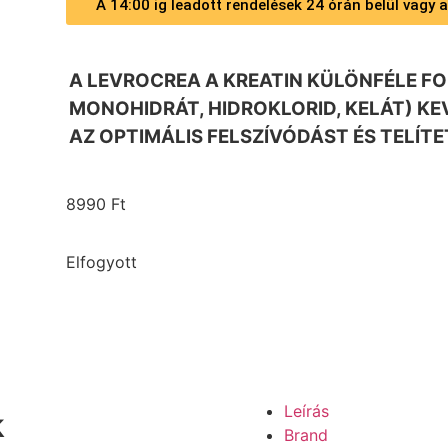
A 14:00 ig leadott rendelések 24 órán belül vagy
A LEVROCREA A KREATIN KÜLÖNFÉLE F
MONOHIDRÁT, HIDROKLORID, KELÁT) K
AZ OPTIMÁLIS FELSZÍVÓDÁST ÉS TELÍT
8990
Ft
Elfogyott
Leírás
k
Brand