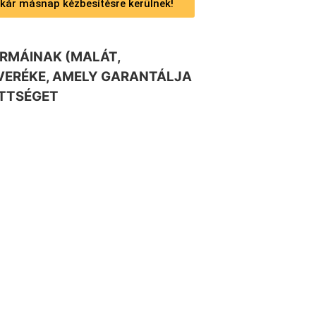
 akár másnap kézbesítésre kerülnek!
ORMÁINAK (MALÁT,
EVERÉKE, AMELY GARANTÁLJA
ETTSÉGET