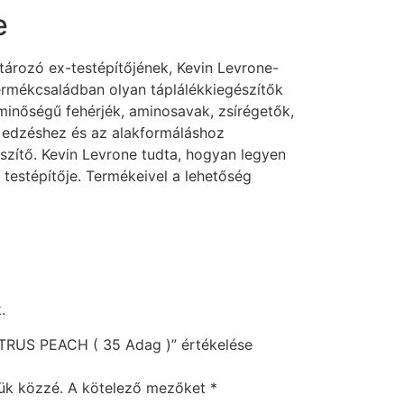
e
ározó ex-testépítőjének, Kevin Levrone-
termékcsaládban olyan táplálékkiegészítők
minőségű fehérjék, aminosavak, zsírégetők,
 edzéshez és az alakformáláshoz
szítő. Kevin Levrone tudta, hogyan legyen
 testépítője. Termékeivel a lehetőség
.
RUS PEACH ( 35 Adag )” értékelése
ük közzé.
A kötelező mezőket
*