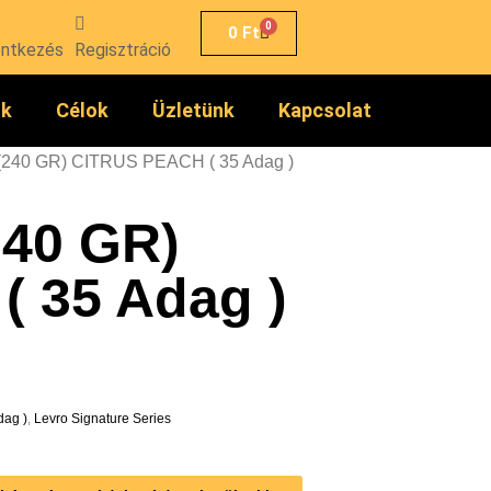
0
0
Ft
entkezés
Regisztráció
ók
Célok
Üzletünk
Kapcsolat
240 GR) CITRUS PEACH ( 35 Adag )
40 GR)
 35 Adag )
ag )
,
Levro Signature Series