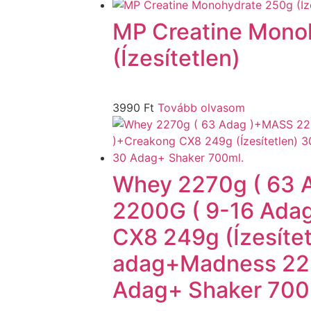
MP Creatine Mono
(Ízesítetlen)
3990
Ft
Tovább olvasom
Whey 2270g ( 63
2200G ( 9-16 Ada
CX8 249g (Ízesítet
adag+Madness 225
Adag+ Shaker 700