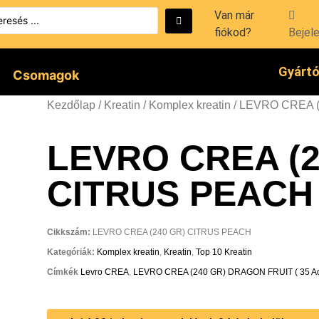
Van már
fiókod?
Bejel
Gyárt
Csomagok
Kezdőlap
/
Kreatin
/
Komplex kreatin
/ LEVRO CREA (
LEVRO CREA (2
CITRUS PEACH (
Cikkszám:
LEVRO CREA (240 GR) CITRUS PEACH
Kategóriák:
Komplex kreatin
,
Kreatin
,
Top 10 Kreatin
Címkék
Levro CREA
,
LEVRO CREA (240 GR) DRAGON FRUIT ( 35 Ad