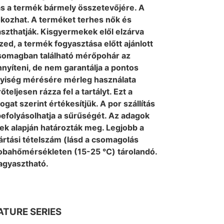
ás a termék bármely összetevőjére. A
kozhat. A terméket terhes nők és
szthatják. Kisgyermekek elől elzárva
ed, a termék fogyasztása előtt ajánlott
csomagban található mérőpohár az
nyíteni, de nem garantálja a pontos
yiség mérésére mérleg használata
őteljesen rázza fel a tartályt. Ezt a
at szerint értékesítjük. A por szállítás
efolyásolhatja a sűrűségét. Az adagok
k alapján határozták meg. Legjobb a
yártási tételszám (lásd a csomagolás
szobahőmérsékleten (15-25 ℃) tárolandó.
fagyasztható.
ATURE SERIES