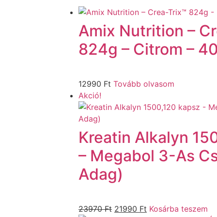
Amix Nutrition – C
824g – Citrom – 4
12990
Ft
Tovább olvasom
Akció!
Kreatin Alkalyn 15
– Megabol 3-As C
Adag)
23970
Ft
21990
Ft
Kosárba teszem