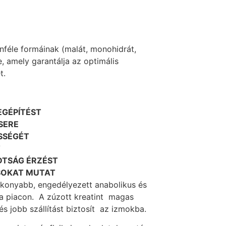
nféle formáinak (malát, monohidrát,
e, amely garantálja az optimális
t.
EGÉPÍTÉST
SERE
ŐSSÉGÉT
T
DTSÁG ÉRZÉST
SOKAT MUTAT
tékonyabb, engedélyezett anabolikus és
a piacon. A zúzott kreatint magas
és jobb szállítást biztosít az izmokba.