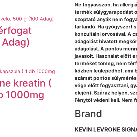
Ne fogyasszon, ha allergi
termék súlygyarapodást o
szoptató anyák nem fogya
tartandó. Ha gyógyszert sz
érfogat
konzultálni orvosával. A 
0 Adag)
adagolást hivatott megkön
adagolást. A pontos menn
javasolt. Használat előtt er
terméket tömeg, nem térfog
közben leülepedhet, ami b
számát pontos súlymérése
ne kreatin (
vége előtt fogyasztani, g
db 1000mg
elején). Száraz helyen, 
Fénytől védeni kell. Nem 
Brand
KEVIN LEVRONE SIGN