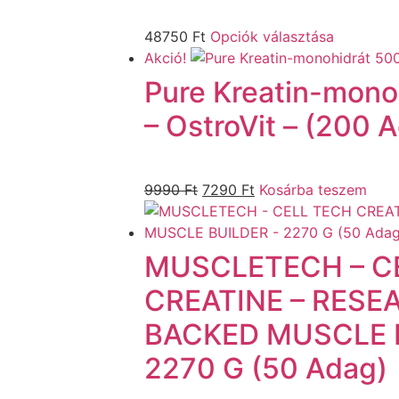
48750
Ft
Opciók választása
Akció!
Pure Kreatin-mono
– OstroVit – (200 
9990
Ft
7290
Ft
Kosárba teszem
MUSCLETECH – C
CREATINE – RESE
BACKED MUSCLE 
2270 G (50 Adag)