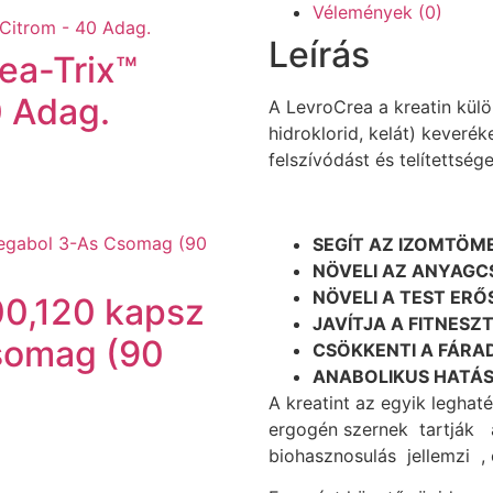
Vélemények (0)
Leírás
rea-Trix™
0 Adag.
A LevroCrea a kreatin külö
hidroklorid, kelát) keverék
felszívódást és telítettsége
SEGÍT AZ IZOMTÖM
NÖVELI AZ ANYAGC
NÖVELI A TEST ER
00,120 kapsz
JAVÍTJA A FITNESZ
somag (90
CSÖKKENTI A FÁRA
ANABOLIKUS HATÁ
A kreatint az egyik legha
ergogén szernek tartják 
biohasznosulás jellemzi , 