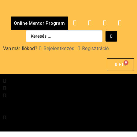
Online Mentor Program
Van már fiókod?
Bejelentkezés
Regisztráció
0
0
Ft