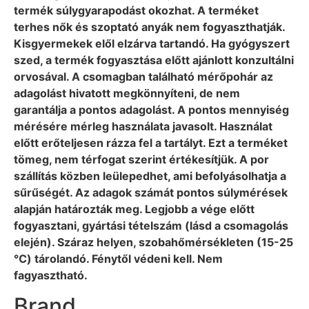
termék súlygyarapodást okozhat. A terméket
terhes nők és szoptató anyák nem fogyaszthatják.
Kisgyermekek elől elzárva tartandó. Ha gyógyszert
szed, a termék fogyasztása előtt ajánlott konzultálni
orvosával. A csomagban található mérőpohár az
adagolást hivatott megkönnyíteni, de nem
garantálja a pontos adagolást. A pontos mennyiség
mérésére mérleg használata javasolt. Használat
előtt erőteljesen rázza fel a tartályt. Ezt a terméket
tömeg, nem térfogat szerint értékesítjük. A por
szállítás közben leülepedhet, ami befolyásolhatja a
sűrűségét. Az adagok számát pontos súlymérések
alapján határozták meg. Legjobb a vége előtt
fogyasztani, gyártási tételszám (lásd a csomagolás
elején). Száraz helyen, szobahőmérsékleten (15-25
℃) tárolandó. Fénytől védeni kell. Nem
fagyasztható.
Brand