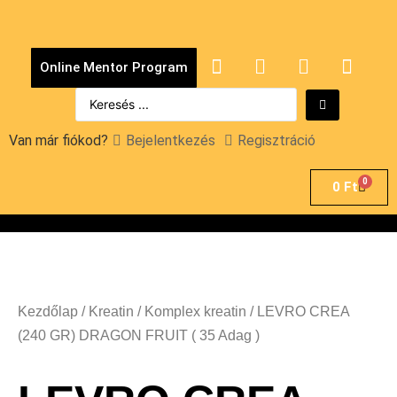
Online Mentor Program
Van már fiókod?
Bejelentkezés
Regisztráció
0
0
Ft
Kezdőlap
/
Kreatin
/
Komplex kreatin
/ LEVRO CREA
(240 GR) DRAGON FRUIT ( 35 Adag )