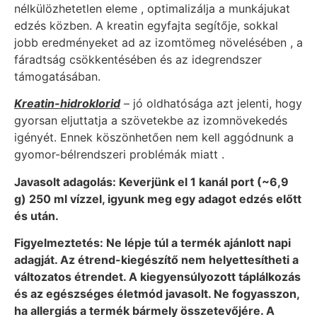
nélkülözhetetlen eleme , optimalizálja a munkájukat
edzés közben. A kreatin egyfajta segítője, sokkal
jobb eredményeket ad az izomtömeg növelésében , a
fáradtság csökkentésében és az idegrendszer
támogatásában.
Kreatin-hidroklorid
– jó oldhatósága azt jelenti, hogy
gyorsan eljuttatja a szövetekbe az izomnövekedés
igényét. Ennek köszönhetően nem kell aggódnunk a
gyomor-bélrendszeri problémák miatt .
Javasolt adagolás: Keverjünk el 1 kanál port (~6,9
g) 250 ml vízzel, igyunk meg egy adagot edzés előtt
és után.
Figyelmeztetés: Ne lépje túl a termék ajánlott napi
adagját. Az étrend-kiegészítő nem helyettesítheti a
változatos étrendet. A kiegyensúlyozott táplálkozás
és az egészséges életmód javasolt. Ne fogyasszon,
ha allergiás a termék bármely összetevőjére. A