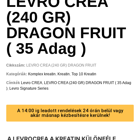
LEVRO CREA
(240 GR)
DRAGON FRUIT
( 35 Adag )
Cikkszám:
LEVRO CREA (240 GR) DRAGON FRUIT
Kategóriák:
Komplex kreatin
,
Kreatin
,
Top 10 Kreatin
Címkék
Levro CREA
,
LEVRO CREA (240 GR) DRAGON FRUIT ( 35 Adag
)
,
Levro Signature Series
A 14:00 ig leadott rendelések 24 órán belül vagy
akár másnap kézbesítésre kerülnek!
A LEVROCREA A KREATIN KÜLÖNFÉLE