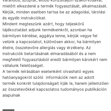
várandós, szoptat, előbb konzultáljon szakorvosával,
mielőtt elkezdené a termék fogyasztását, alkalmazását.
Kérjük, minden esetben tartsa be az adagolási, tárolási
és egyéb instrukciókat.
Mindent megteszünk azért, hogy teljeskörű
tájékoztatást adjunk termékeinkről, azonban ha
bármilyen kérdése, aggálya lenne, kérjük vegye fel
velünk a kapcsolatot, különösen akkor, ha bármilyen
ételre, összetevőre allergiás vagy érzékeny. Az
instrukciók betartásának elmaradásából és a nem
megfelelő fogyasztásból eredő bármilyen károkért nem
vállalunk felelősséget.
A termék leírásában esetenként olvasható egyes
hatóanyagokról szóló információk nem az adott
termék konkrét tulajdonságait írják le, hanem jellemzően
az összetevőkkel kapcsolatos tudományos publikáción
alapulnak