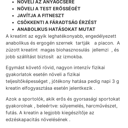
NÖVELI AZ ANYAGCSERE
NÖVELI A TEST ERŐSSÉGÉT
JAVÍTJA A FITNESZT
CSÖKKENTI A FÁRADTSÁG ÉRZÉST
ANABOLIKUS HATÁSOKAT MUTAT
A kreatint az egyik leghatékonyabb, engedélyezett
anabolikus és ergogén szernek tartják a piacon. A
zúzott kreatint magas biohasznosulás jellemzi , és
jobb szállítást biztosít az izmokba.
Egymást követő rövid, nagyon intenzív fizikai
gyakorlatok esetén növeli a fizikai
teljesítőképességet , jótékony hatása pedig napi 3 g
kreatin elfogyasztása esetén jelentkezik .
Azok a sportolók, akik erős és gyorsasági sportokat
gyakorolnak , beleértve: súlyemelés, harcművészet,
futás. A kreatin a legjobb kiegészítője az
edzéskapacitás növelésének .