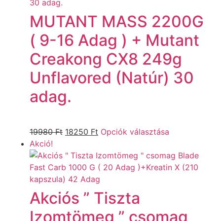
MUTANT MASS 2200G
( 9-16 Adag ) + Mutant
Creakong CX8 249g
Unflavored (Natúr) 30
adag.
19980
Ft
18250
Ft
Opciók választása
Akció!
Akciós ” Tiszta
Izomtömeg ” csomag