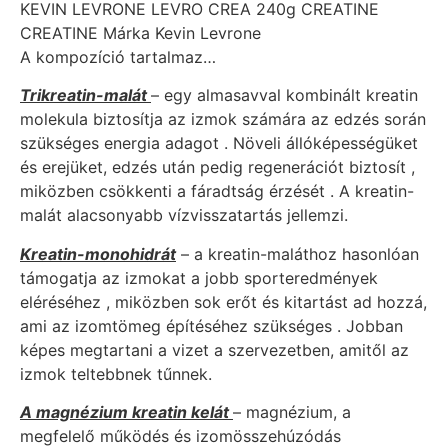
KEVIN LEVRONE LEVRO CREA 240g CREATINE
CREATINE Márka Kevin Levrone
A kompozíció tartalmaz…
Trikreatin-malát
– egy almasavval kombinált kreatin
molekula biztosítja az izmok számára az edzés során
szükséges energia adagot . Növeli állóképességüket
és erejüket, edzés után pedig regenerációt biztosít ,
miközben csökkenti a fáradtság érzését . A kreatin-
malát alacsonyabb vízvisszatartás jellemzi.
Kreatin-monohidrát
– a kreatin-maláthoz hasonlóan
támogatja az izmokat a jobb sporteredmények
eléréséhez , miközben sok erőt és kitartást ad hozzá,
ami az izomtömeg építéséhez szükséges . Jobban
képes megtartani a vizet a szervezetben, amitől az
izmok teltebbnek tűnnek.
A magnézium kreatin kelát
– magnézium, a
megfelelő működés és izomösszehúzódás