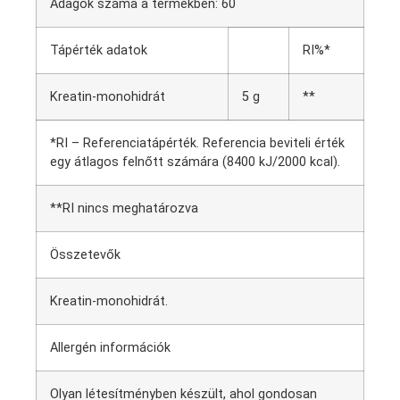
Adagok száma a termékben: 60
Tápérték adatok
RI%*
Kreatin-monohidrát
5 g
**
*RI – Referenciatápérték. Referencia beviteli érték
egy átlagos felnőtt számára (8400 kJ/2000 kcal).
**RI nincs meghatározva
Összetevők
Kreatin-monohidrát.
Allergén információk
Olyan létesítményben készült, ahol gondosan