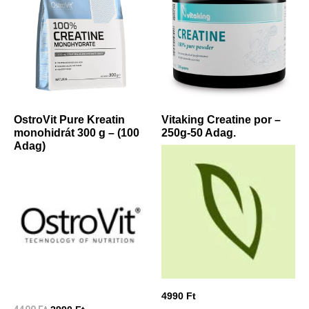
OstroVit Pure Kreatin
Vitaking Creatine por –
monohidrát 300 g – (100
250g-50 Adag.
Adag)
4990
Ft