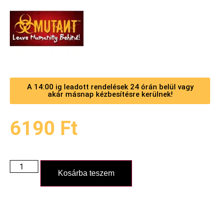
A 14:00 ig leadott rendelések 24 órán belül vagy
akár másnap kézbesítésre kerülnek!
6190
Ft
Kosárba teszem