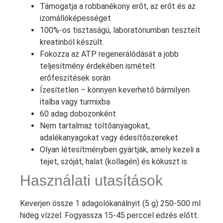
Támogatja a robbanékony erőt, az erőt és az
izomállóképességet
100%-os tisztaságú, laboratóriumban tesztelt
kreatinból készült.
Fokozza az ATP regenerálódását a jobb
teljesítmény érdekében ismételt
erőfeszítések során
Ízesítetlen – könnyen keverhető bármilyen
italba vagy turmixba
60 adag dobozonként
Nem tartalmaz töltőanyagokat,
adalékanyagokat vagy édesítőszereket
Olyan létesítményben gyártják, amely kezeli a
tejet, szóját, halat (kollagén) és kókuszt is
Használati utasítások
Keverjen össze 1 adagolókanálnyit (5 g) 250-500 ml
hideg vízzel. Fogyassza 15-45 perccel edzés előtt.