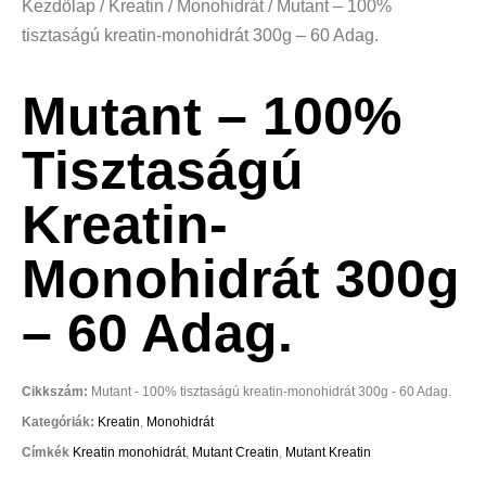
Kezdőlap
/
Kreatin
/
Monohidrát
/ Mutant – 100%
tisztaságú kreatin-monohidrát 300g – 60 Adag.
Mutant – 100%
Tisztaságú
Kreatin-
Monohidrát 300g
– 60 Adag.
Cikkszám:
Mutant - 100% tisztaságú kreatin-monohidrát 300g - 60 Adag.
Kategóriák:
Kreatin
,
Monohidrát
Címkék
Kreatin monohidrát
,
Mutant Creatin
,
Mutant Kreatin