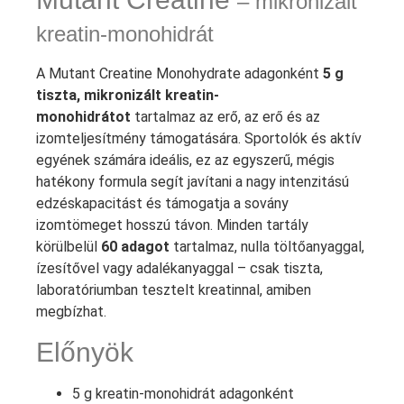
– mikronizált
kreatin-monohidrát
A Mutant Creatine Monohydrate adagonként
5 g
tiszta, mikronizált kreatin-
monohidrátot
tartalmaz az erő, az erő és az
izomteljesítmény támogatására. Sportolók és aktív
egyének számára ideális, ez az egyszerű, mégis
hatékony formula segít javítani a nagy intenzitású
edzéskapacitást és támogatja a sovány
izomtömeget hosszú távon. Minden tartály
körülbelül
60 adagot
tartalmaz, nulla töltőanyaggal,
ízesítővel vagy adalékanyaggal – csak tiszta,
laboratóriumban tesztelt kreatinnal, amiben
megbízhat.
Előnyök
5 g kreatin-monohidrát adagonként