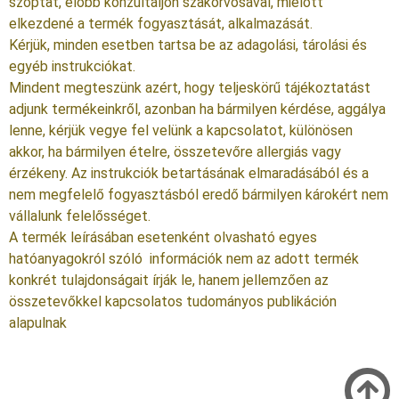
szoptat, előbb konzultáljon szakorvosával, mielőtt
elkezdené a termék fogyasztását, alkalmazását.
Kérjük, minden esetben tartsa be az adagolási, tárolási és
egyéb instrukciókat.
Mindent megteszünk azért, hogy teljeskörű tájékoztatást
adjunk termékeinkről, azonban ha bármilyen kérdése, aggálya
lenne, kérjük vegye fel velünk a kapcsolatot, különösen
akkor, ha bármilyen ételre, összetevőre allergiás vagy
érzékeny. Az instrukciók betartásának elmaradásából és a
nem megfelelő fogyasztásból eredő bármilyen károkért nem
vállalunk felelősséget.
A termék leírásában esetenként olvasható egyes
hatóanyagokról szóló információk nem az adott termék
konkrét tulajdonságait írják le, hanem jellemzően az
összetevőkkel kapcsolatos tudományos publikáción
alapulnak