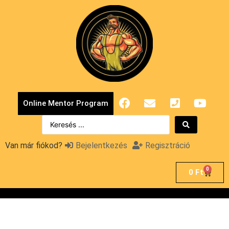
Online Mentor Program
Van már fiókod?
Bejelentkezés
Regisztráció
0
0
Ft