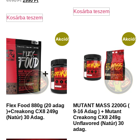
4490
Ft
2990
Ft
Kosárba teszem
Kosárba teszem
Akció!
Akció!
Flex Food 880g (20 adag
MUTANT MASS 2200G (
)+Creakong CX8 249g
9-16 Adag ) + Mutant
(Natúr) 30 Adag.
Creakong CX8 249g
Unflavored (Natúr) 30
adag.