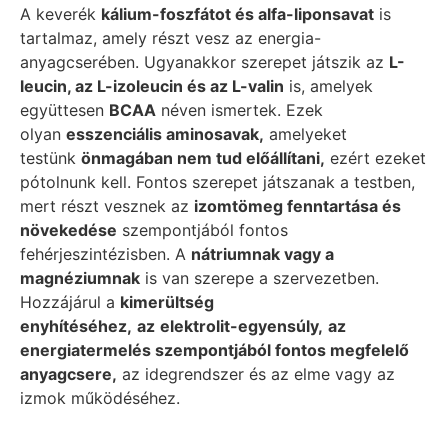
A keverék
kálium-foszfátot és alfa-liponsavat
is
tartalmaz, amely részt vesz az energia-
anyagcserében. Ugyanakkor szerepet játszik az
L-
leucin, az L-izoleucin és az L-valin
is, amelyek
együttesen
BCAA
néven ismertek. Ezek
olyan
esszenciális aminosavak,
amelyeket
testünk
önmagában nem tud előállítani,
ezért ezeket
pótolnunk kell. Fontos szerepet játszanak a testben,
mert részt vesznek az
izomtömeg fenntartása és
növekedése
szempontjából fontos
fehérjeszintézisben. A
nátriumnak vagy a
magnéziumnak
is van szerepe a szervezetben.
Hozzájárul a
kimerültség
enyhítéséhez,
az
elektrolit-egyensúly,
az
energiatermelés szempontjából fontos megfelelő
anyagcsere,
az idegrendszer és az elme vagy az
izmok működéséhez.