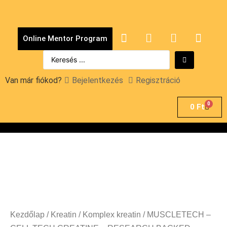
Online Mentor Program
Van már fiókod?
Bejelentkezés
Regisztráció
0
0
Ft
Kezdőlap
/
Kreatin
/
Komplex kreatin
/ MUSCLETECH –