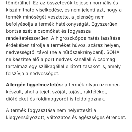
tömörülhet. Ez az összetevők teljesen normális és
kiszámítható viselkedése, és nem jelenti azt, hogy a
termék minőségét vesztette, a jelenség nem
befolyásolja a termék hatékonyságát. Egyszerűen
bontsa szét a csomókat és fogyassza
rendeltetésszerűen. A higroszkópos hatás lassítása
érdekében tárolja a terméket hűvös, száraz helyen,
nedvességtől távol (ne a hűtőszekrényben!). SOHA
ne készítse elő a port nedves kanállal! A csomag
tartalmaz egy szilikagéllel ellátott tasakot is, amely
felszívja a nedvességet.
Allergén figyelmeztetés:
a termék olyan üzemben
készült, ahol a tejet, szóját, tojást, rákféléket,
dióféléket és földimogyorót is feldolgoznak.
A termék fogyasztása nem helyettesíti a
kiegyensúlyozott, változatos és egészséges étrendet.