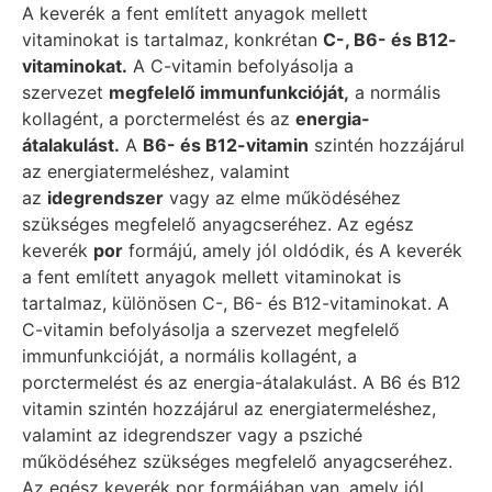
A keverék a fent említett anyagok mellett
vitaminokat is tartalmaz, konkrétan
C-, B6- és B12-
vitaminokat.
A C-vitamin befolyásolja a
szervezet
megfelelő immunfunkcióját,
a normális
kollagént, a porctermelést és az
energia-
átalakulást.
A
B6- és B12-vitamin
szintén hozzájárul
az energiatermeléshez, valamint
az
idegrendszer
vagy az elme működéséhez
szükséges megfelelő anyagcseréhez. Az egész
keverék
por
formájú, amely jól oldódik, és A keverék
a fent említett anyagok mellett vitaminokat is
tartalmaz, különösen C-, B6- és B12-vitaminokat. A
C-vitamin befolyásolja a szervezet megfelelő
immunfunkcióját, a normális kollagént, a
porctermelést és az energia-átalakulást. A B6 és B12
vitamin szintén hozzájárul az energiatermeléshez,
valamint az idegrendszer vagy a psziché
működéséhez szükséges megfelelő anyagcseréhez.
Az egész keverék por formájában van, amely jól