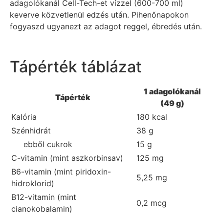
adagolókanál Cell-Tech-et vízzel (600-700 ml)
keverve közvetlenül edzés után. Pihenőnapokon
fogyaszd ugyanezt az adagot reggel, ébredés után.
Tápérték táblázat
1 adagolókanál
Tápérték
(49 g)
Kalória
180 kcal
Szénhidrát
38 g
ebből cukrok
15 g
C-vitamin (mint aszkorbinsav)
125 mg
B6-vitamin (mint piridoxin-
5,25 mg
hidroklorid)
B12-vitamin (mint
0,2 mcg
cianokobalamin)