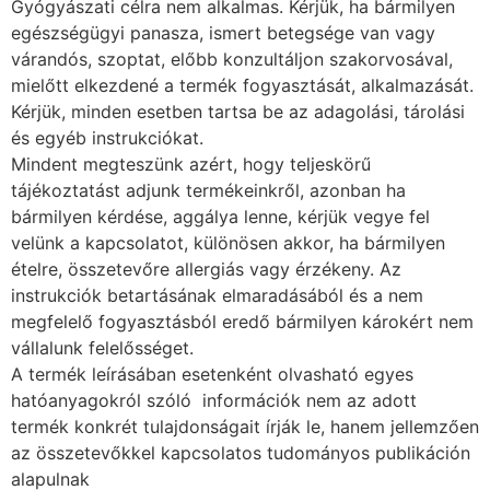
Gyógyászati célra nem alkalmas. Kérjük, ha bármilyen
egészségügyi panasza, ismert betegsége van vagy
várandós, szoptat, előbb konzultáljon szakorvosával,
mielőtt elkezdené a termék fogyasztását, alkalmazását.
Kérjük, minden esetben tartsa be az adagolási, tárolási
és egyéb instrukciókat.
Mindent megteszünk azért, hogy teljeskörű
tájékoztatást adjunk termékeinkről, azonban ha
bármilyen kérdése, aggálya lenne, kérjük vegye fel
velünk a kapcsolatot, különösen akkor, ha bármilyen
ételre, összetevőre allergiás vagy érzékeny. Az
instrukciók betartásának elmaradásából és a nem
megfelelő fogyasztásból eredő bármilyen károkért nem
vállalunk felelősséget.
A termék leírásában esetenként olvasható egyes
hatóanyagokról szóló információk nem az adott
termék konkrét tulajdonságait írják le, hanem jellemzően
az összetevőkkel kapcsolatos tudományos publikáción
alapulnak