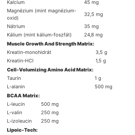
Kalcium
45 mg
Magnézium (mint magnézium-
32,5 mg
oxid)
Nátrium
35 mg
Kálium (mint kálium-foszfát)
24,8 mg
Muscle Growth And Strength Matrix:
Kreatin-monohidrát
3,5 g
Kreatin-HCl
1,5 g
Cell-Volumizing Amino Acid Matrix:
Taurin
1 g
L-alanin
500 mg
BCAA Matrix:
L-leucin
500 mg
L-valin
250 mg
L-izoleucin
250 mg
Lipoic-Tech: