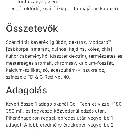
fontos anyagcserét
jól oldódó, kiváló ízű por formájában kapható
Összetevők
Szénhidrát keverék (glükóz, dextróz, Modcarb™
[zabkorpa, amaránt, quinoa, hajdina, köles, chia],
kukoricakeményítő, klaszter dextrin), természetes és
mesterséges aromák, citromsav, kalcium-foszfát,
kalcium-szilikát, só, aceszulfám-K, szukralóz,
színezék: FD & C Red No. 40.
Adagolás
Keverj össze 1 adagolókanál Cell-Tech-et vízzel (180-
350 ml), és fogyaszd közvetlenül edzés után.
Pihenőnapokon reggel, ébredés után vegyél be 1
adagot. A jobb eredmény érdekében vegyél be 2