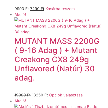
9990
Ft
7290
Ft
Kosárba teszem
Akció!
MUTANT MASS 2200G
( 9-16 Adag ) + Mutant
Creakong CX8 249g
Unflavored (Natúr) 30
adag.
19980
Ft
18250
Ft
Opciók választása
Akció!