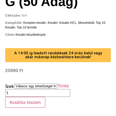
G (50 Adag)
Cikkszám:
N/A
Kategóriák:
Komplex kreatin
,
Kreatin
,
Kreatin HCL
,
Monohidrát
,
Top 10
Kreatin
,
Top 10 termék
Címke
Kreatin készítmények
A 14:00 ig leadott rendelések 24 órán belül vagy
akár másnap kézbesítésre kerülnek!
20990
Ft
Törlés
Ízek
Kosárba teszem