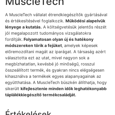
MuscleTech
A MuscleTech vállalat étrendkiegészítők gyártásával
és értékesítésével foglalkozik.
Működési alapelvük
lényege a kutatás.
A költségvetésük jelentős részét
jól megalapozott tudományos vizsgálatokra
fordítják.
Folyamatosan olyan
új és hatékony
módszereken törik a fejüket
, amelyek képesek
előremozdítani magát az iparágat. A társaság azért
választotta ezt az utat, mivel nagyon sok a
megbízhatatlan, kevésbé jó minőségű, rosszul
összeállított termék, és gyakran nincs elégségesen
kihasználva a termékek egyes alapanyagainak az
együtthatása. A MuscleTech büszkén állíthatja, hogy
sikerült
kifejlesztenie
minden idők leghatékonyabb
táplálékkiegészítő termékcsaládját.
Értékelések