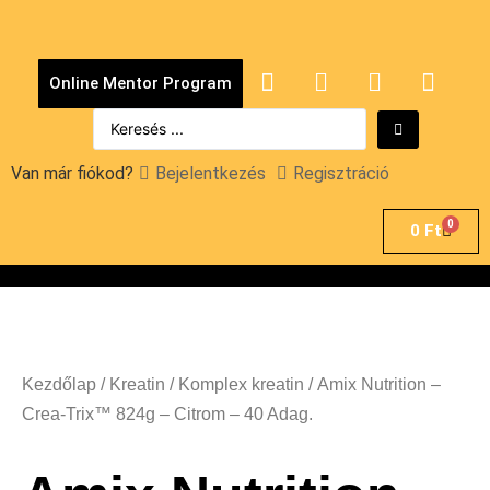
Online Mentor Program
Van már fiókod?
Bejelentkezés
Regisztráció
0
0
Ft
Kezdőlap
/
Kreatin
/
Komplex kreatin
/ Amix Nutrition –
Crea-Trix™ 824g – Citrom – 40 Adag.