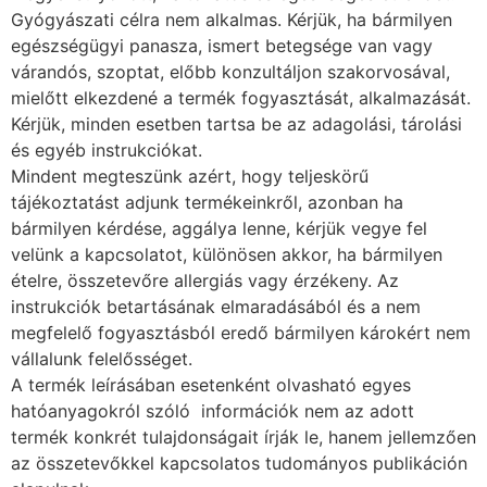
Gyógyászati célra nem alkalmas. Kérjük, ha bármilyen
egészségügyi panasza, ismert betegsége van vagy
várandós, szoptat, előbb konzultáljon szakorvosával,
mielőtt elkezdené a termék fogyasztását, alkalmazását.
Kérjük, minden esetben tartsa be az adagolási, tárolási
és egyéb instrukciókat.
Mindent megteszünk azért, hogy teljeskörű
tájékoztatást adjunk termékeinkről, azonban ha
bármilyen kérdése, aggálya lenne, kérjük vegye fel
velünk a kapcsolatot, különösen akkor, ha bármilyen
ételre, összetevőre allergiás vagy érzékeny. Az
instrukciók betartásának elmaradásából és a nem
megfelelő fogyasztásból eredő bármilyen károkért nem
vállalunk felelősséget.
A termék leírásában esetenként olvasható egyes
hatóanyagokról szóló információk nem az adott
termék konkrét tulajdonságait írják le, hanem jellemzően
az összetevőkkel kapcsolatos tudományos publikáción