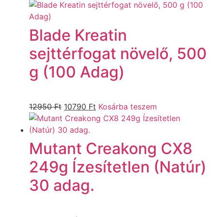
Blade Kreatin
sejttérfogat növelő, 500
g (100 Adag)
12950
Ft
10790
Ft
Kosárba teszem
Mutant Creakong CX8
249g Ízesítetlen (Natúr)
30 adag.