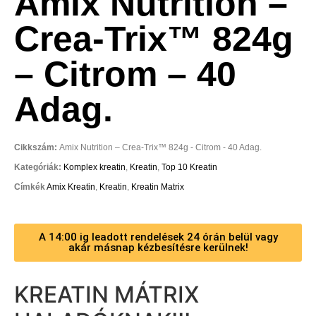
Amix Nutrition –
Crea-Trix™ 824g
– Citrom – 40
Adag.
Cikkszám:
Amix Nutrition – Crea-Trix™ 824g - Citrom - 40 Adag.
Kategóriák:
Komplex kreatin
,
Kreatin
,
Top 10 Kreatin
Címkék
Amix Kreatin
,
Kreatin
,
Kreatin Matrix
A 14:00 ig leadott rendelések 24 órán belül vagy
akár másnap kézbesítésre kerülnek!
KREATIN MÁTRIX