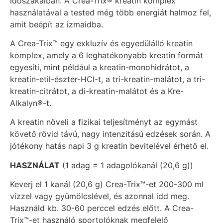
időszakaiban. A Crea-Trix® kreatin komplex
használatával a tested még több energiát halmoz fel,
amit beépít az izmaidba.
A Crea-Trix™ egy exkluzív és egyedülálló kreatin
komplex, amely a 6 leghatékonyabb kreatin formát
egyesíti, mint például a kreatin-monohidrátot, a
kreatin-etil-észter-HCl-t, a tri-kreatin-malátot, a tri-
kreatin-citrátot, a di-kreatin-malátot és a Kre-
Alkalyn®-t.
A kreatin növeli a fizikai teljesítményt az egymást
követő rövid távú, nagy intenzitású edzések során. A
jótékony hatás napi 3 g kreatin bevitelével érhető el.
HASZNÁLAT
(1 adag = 1 adagolókanál (20,6 g))
Keverj el 1 kanál (20,6 g) Crea-Trix™-et 200-300 ml
vízzel vagy gyümölcslével, és azonnal idd meg.
Használd kb. 30-60 perccel edzés előtt. A Crea-
Trix™-et használó sportolóknak megfelelő