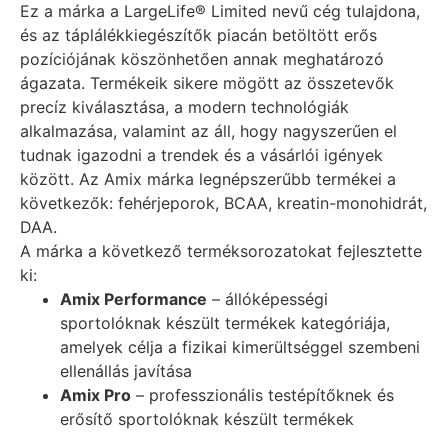
Ez a márka a LargeLife® Limited nevű cég tulajdona,
és az táplálékkiegészítők piacán betöltött erős
pozíciójának köszönhetően annak meghatározó
ágazata. Termékeik sikere mögött az összetevők
precíz kiválasztása, a modern technológiák
alkalmazása, valamint az áll, hogy nagyszerűen el
tudnak igazodni a trendek és a vásárlói igények
között. Az Amix márka legnépszerűbb termékei a
következők: fehérjeporok, BCAA, kreatin-monohidrát,
DAA.
A márka a következő terméksorozatokat fejlesztette
ki:
Amix Performance
⁣ – állóképességi
sportolóknak készült termékek kategóriája,
amelyek célja a fizikai kimerültséggel szembeni
ellenállás javítása
Amix Pro
⁣ – professzionális testépítőknek és
erősítő sportolóknak készült termékek