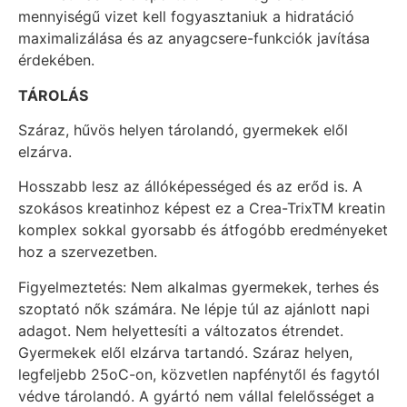
mennyiségű vizet kell fogyasztaniuk a hidratáció
maximalizálása és az anyagcsere-funkciók javítása
érdekében.
TÁROLÁS
Száraz, hűvös helyen tárolandó, gyermekek elől
elzárva.
Hosszabb lesz az állóképességed és az erőd is. A
szokásos kreatinhoz képest ez a Crea-TrixTM kreatin
komplex sokkal gyorsabb és átfogóbb eredményeket
hoz a szervezetben.
Figyelmeztetés: Nem alkalmas gyermekek, terhes és
szoptató nők számára. Ne lépje túl az ajánlott napi
adagot. Nem helyettesíti a változatos étrendet.
Gyermekek elől elzárva tartandó. Száraz helyen,
legfeljebb 25oC-on, közvetlen napfénytől és fagytól
védve tárolandó. A gyártó nem vállal felelősséget a