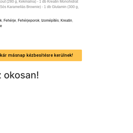
ut (280 g, Kékmálna) - 1 db Kreatin Monohidrát
, Sós Karamellás Brownie) - 1 db Glutamin (300 g,
ek
,
Fehérje
,
Fehérjeporok
,
Izomépítés
,
Kreatin
,
je
 akár másnap kézbesítésre kerülnek!
 okosan!