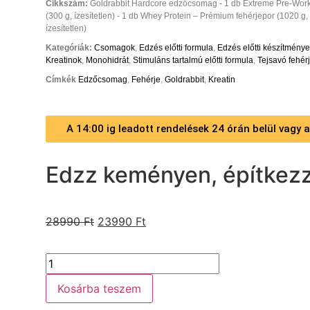
Cikkszám:
Goldrabbit Hardcore edzőcsomag - 1 db Extreme Pre-Worko
(300 g, ízesítetlen) - 1 db Whey Protein – Prémium fehérjepor (1020 g
ízesítetlen)
Kategóriák:
Csomagok
,
Edzés előtti formula
,
Edzés előtti készítmény
Kreatinok
,
Monohidrát
,
Stimuláns tartalmú előtti formula
,
Tejsavó fehér
Címkék
Edzőcsomag
,
Fehérje
,
Goldrabbit
,
Kreatin
A 14:00 ig leadott rendelések 24 órán belül vagy
Edzz keményen, építkezz
28990
Ft
23990
Ft
Kosárba teszem