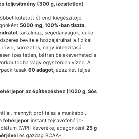
s teljesítmény (300 g, ízesítetlen)
többet kutatott étrend-kiegészítője.
gonként
5000 mg, 100%-ban tiszta,
idrátot
tartalmaz, segédanyagok, cukor
ndszeres bevitele hozzájárulhat a fizikai
 rövid, sorozatos, nagy intenzitású
esen ízesítetlen, bátran belekeverheted a
workoutodba vagy egyszerűen vízbe. A
ypack tasak
60 adagot
, azaz két teljes
ehérjepor az építkezéshez (1020 g, Sós
ti el, mennyit profitálsz a munkából.
 fehérjepor
instant tejsavófehérje-
zolátum (WPI) keveréke, adagonként
25 g
hérjével
és gazdag BCAA-