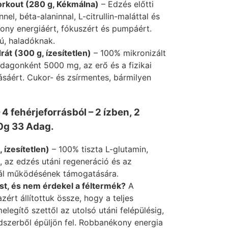
rkout (280 g, Kékmálna)
– Edzés előtti
nel, béta-alaninnal, L-citrullin-maláttal és
kony energiáért, fókuszért és pumpáért.
ú, haladóknak.
át (300 g, ízesítetlen)
– 100% mikronizált
adagonként 5000 mg, az erő és a fizikai
ásáért. Cukor- és zsírmentes, bármilyen
4 fehérjeforrásból – 2 ízben, 2
0g 33 Adag.
 ízesítetlen)
– 100% tiszta L-glutamin,
az edzés utáni regeneráció és az
l működésének támogatására.
t, és nem érdekel a féltermék?
A
rt állítottuk össze, hogy a teljes
legítő szettől az utolsó utáni felépülésig,
dszerből épüljön fel. Robbanékony energia