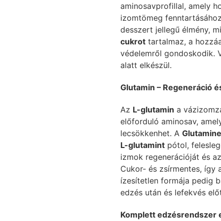
aminosavprofillal, amely 
izomtömeg fenntartásához.
desszert jellegű élmény, 
cukrot
tartalmaz, a hozzáa
védelemről gondoskodik. Ví
alatt elkészül.
Glutamin – Regeneráció és
Az
L-glutamin
a vázizomz
előforduló aminosav, amely
lecsökkenhet. A
Glutamin
L-glutamint
pótol, felesle
izmok regenerációját és 
Cukor- és zsírmentes, így a
ízesítetlen formája pedig 
edzés után és lefekvés elő
Komplett edzésrendszer 