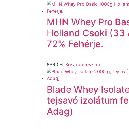
MHN Whey Pro Bas
Holland Csoki (33
72% Fehérje.
8990
Ft
Kosárba teszem
Blade Whey Isolat
tejsavó izolátum f
Adag)