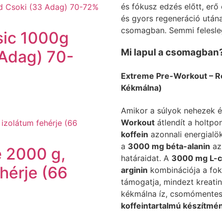
és fókusz edzés előtt, erő 
és gyors regeneráció után
csomagban. Semmi felesleg
ic 1000g
Mi lapul a csomagban
 Adag) 70-
Extreme Pre-Workout – R
Kékmálna)
Amikor a súlyok nehezek é
Workout
átlendít a holtp
koffein
azonnali energialök
a
3000 mg béta-alanin
az 
e 2000 g,
határaidat. A
3000 mg L-ci
ehérje (66
arginin
kombinációja a fok
támogatja, mindezt kreatinn
kékmálna íz, csomómentes
koffeintartalmú készítmé