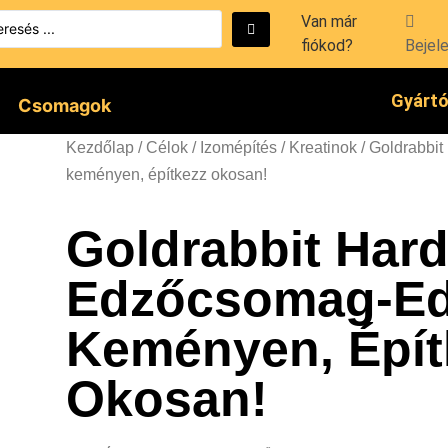
Van már
fiókod?
Bejel
Gyárt
Csomagok
Kezdőlap
/
Célok
/
Izomépítés
/
Kreatinok
/ Goldrabbi
keményen, építkezz okosan!
Goldrabbit Har
Edzőcsomag-E
Keményen, Épít
Okosan!