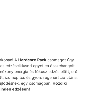
okosan! A
Hardcore Pack
csomagot úgy
eljes edzésciklusod egyetlen összehangolt
nékony energia és fókusz edzés előtt, erő
att, izomépítés és gyors regeneráció utána.
ejlődésnek, egy csomagban.
Hozd ki
inden edzésen!