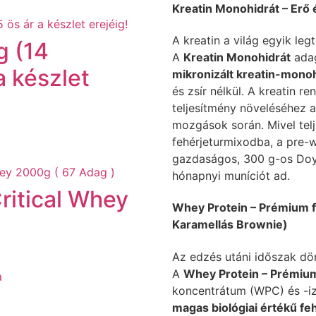
Kreatin Monohidrát – Erő é
A kreatin a világ egyik leg
g (14
A
Kreatin Monohidrát
ada
 készlet
mikronizált kreatin-monoh
és zsír nélkül. A kreatin re
teljesítmény növeléséhez a
mozgások során. Mivel telj
fehérjeturmixodba, a pre-
gazdaságos, 300 g-os Do
hónapnyi muníciót ad.
Critical Whey
Whey Protein – Prémium f
Karamellás Brownie)
Az edzés utáni időszak dön
A
Whey Protein – Prémium
a
koncentrátum (WPC) és -i
magas biológiai értékű fe