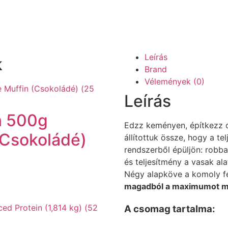
Leírás
k
Brand
Vélemények (0)
Leírás
n 500g
Edzz keményen, építkezz 
(Csokoládé)
állítottuk össze, hogy a t
rendszerből épüljön: robba
és teljesítmény a vasak al
Négy alapköve a komoly f
magadból a maximumot m
A csomag tartalma: