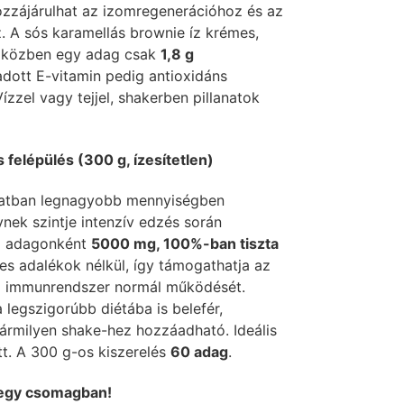
hozzájárulhat az izomregenerációhoz és az
 A sós karamellás brownie íz krémes,
miközben egy adag csak
1,8 g
dott E-vitamin pedig antioxidáns
zzel vagy tejjel, shakerben pillanatok
 felépülés (300 g, ízesítetlen)
atban legnagyobb mennyiségben
nek szintje intenzív edzés során
e
adagonként
5000 mg, 100%-ban tiszta
ges adalékok nélkül, így támogathatja az
az immunrendszer normál működését.
 legszigorúbb diétába is belefér,
bármilyen shake-hez hozzáadható. Ideális
tt. A 300 g-os kiszerelés
60 adag
.
egy csomagban!