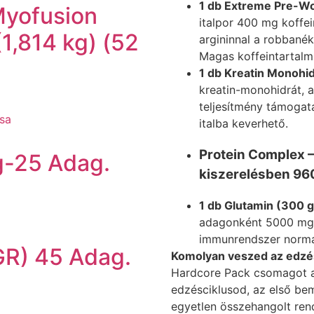
1 db Extreme Pre-Wo
Myofusion
italpor 400 mg koffein
1,814 kg) (52
argininnal a robbané
Magas koffeintartalm
1 db Kreatin Monohidr
kreatin-monohidrát, 
teljesítmény támogat
sa
italba keverhető.
Protein Complex – 
-25 Adag.
kiszerelésben 96
1 db Glutamin (300 g,
adagonként 5000 mg, 
immunrendszer normá
R) 45 Adag.
Komolyan veszed az edzés
Hardcore Pack csomagot azé
edzésciklusod, az első beme
egyetlen összehangolt ren