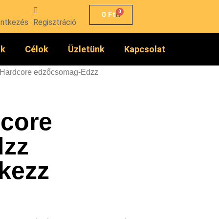
0
0
Ft
entkezés
Regisztráció
ók
Célok
Üzletünk
Kapcsolat
t Hardcore edzőcsomag-Edzz
dcore
dzz
kezz