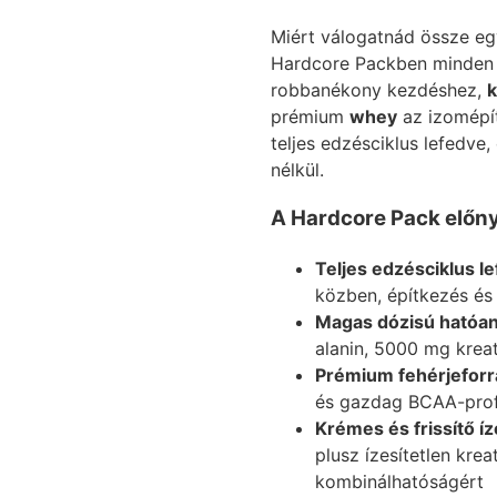
Miért válogatnád össze eg
Hardcore Packben minden
robbanékony kezdéshez,
k
prémium
whey
az izomépí
teljes edzésciklus lefedv
nélkül.
A Hardcore Pack előny
Teljes edzésciklus l
közben, építkezés és
Magas dózisú hatóa
alanin, 5000 mg krea
Prémium fehérjeforr
és gazdag BCAA-profi
Krémes és frissítő í
plusz ízesítetlen kre
kombinálhatóságért