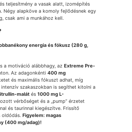
és teljesítmény a vasak alatt, izomépítés
a. Négy alapköve a komoly fejlődésnek egy
, csak ami a munkához kell.
?
obbanékony energia és fókusz (280 g,
s a motiváció alábbhagy, az
Extreme Pre-
onton. Az adagonkénti
400 mg
etet és maximális fókuszt adhat, míg
intenzív szakaszokban is segíthet kitolni a
trullin-malát
és
1000 mg L-
ozott vérbőséget és a „pump” érzetet
al és taurinnal kiegészítve. Frissítő
 oldódás.
Figyelem: magas
ny (400 mg/adag)!