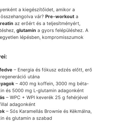
yenként a kiegészítőidet, amikor a
 összehangolva vár?
Pre-workout
a
reatin
az erőért és a teljesítményért,
téshez,
glutamin
a gyors felépüléshez. A
e, egyetlen lépésben, kompromisszumok
ei:
efedve
– Energia és fókusz edzés előtt, erő
 regeneráció utána
nyagok
– 400 mg koffein, 3000 mg béta-
tin és 5000 mg L-glutamin adagonként
ás
– WPC + WPI keverék 25 g fehérjével
llal adagonként
zek
– Sós Karamellás Brownie és Kékmálna,
atin és glutamin a szabad