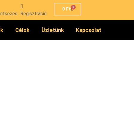
0
0
Ft
entkezés
Regisztráció
ók
Célok
Üzletünk
Kapcsolat