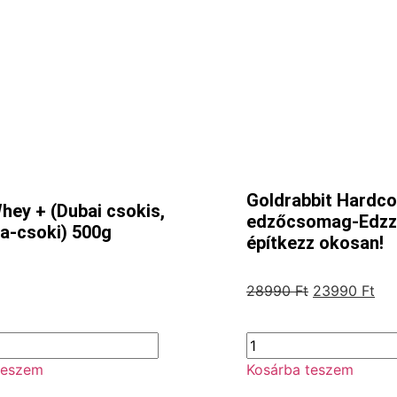
Goldrabbit Hardco
hey + (Dubai csokis,
edzőcsomag-Edzz
ia-csoki) 500g
építkezz okosan!
28990
Ft
23990
Ft
teszem
Kosárba teszem