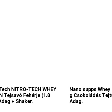
Tech NITRO-TECH WHEY
Nano supps Whey 
 Tejsavó Fehérje (1.8
g Csokoládés Tejt
Adag + Shaker.
Adag.