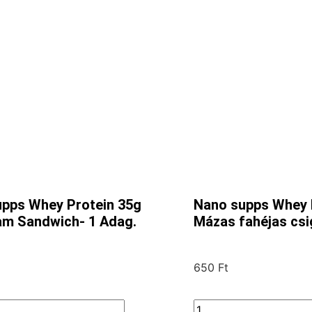
pps Whey Protein 35g
Nano supps Whey 
am Sandwich- 1 Adag.
Mázas fahéjas csi
650
Ft