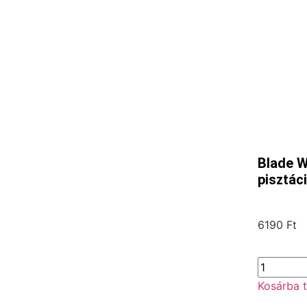
Blade W
pisztác
6190
Ft
Kosárba 