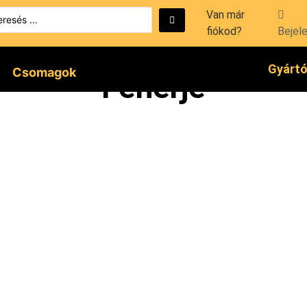
Van már
fiókod?
Bejel
Gyárt
Csomagok
Fehérje