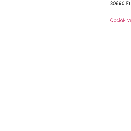
30990
Ft
Opciók v