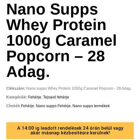
Nano Supps
Whey Protein
1000g Caramel
Popcorn – 28
Adag.
Cikkszám:
Nano supps Whey Protein 1000g Caramel Popcorn - 28 Adag.
Kategóriák:
Fehérje
,
Tejsavó fehérje
Címkék
Fehérje
,
Nano supps Fehérje
,
Nano supps termékek
A 14:00 ig leadott rendelések 24 órán belül vagy
akár másnap kézbesítésre kerülnek!