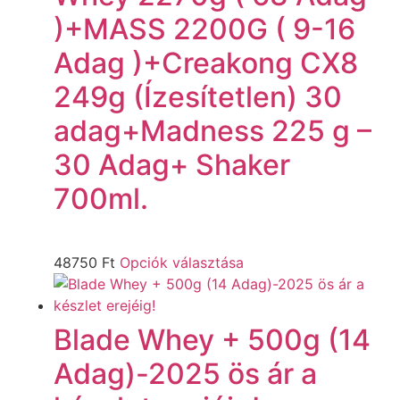
)+MASS 2200G ( 9-16
Adag )+Creakong CX8
249g (Ízesítetlen) 30
adag+Madness 225 g –
30 Adag+ Shaker
700ml.
48750
Ft
Opciók választása
Blade Whey + 500g (14
Adag)-2025 ös ár a