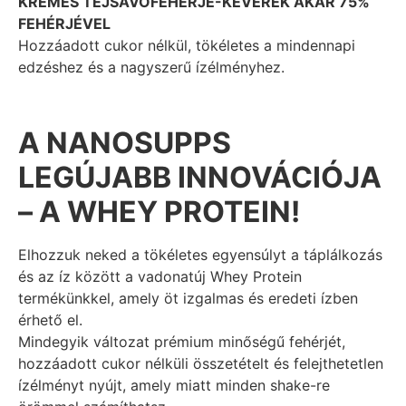
KRÉMES TEJSAVÓFEHÉRJE-KEVERÉK AKÁR 75%
FEHÉRJÉVEL
Hozzáadott cukor nélkül, tökéletes a mindennapi
edzéshez és a nagyszerű ízélményhez.
A NANOSUPPS
LEGÚJABB INNOVÁCIÓJA
– A WHEY PROTEIN!
Elhozzuk neked a tökéletes egyensúlyt a táplálkozás
és az íz között a vadonatúj Whey Protein
termékünkkel, amely öt izgalmas és eredeti ízben
érhető el.
Mindegyik változat prémium minőségű fehérjét,
hozzáadott cukor nélküli összetételt és felejthetetlen
ízélményt nyújt, amely miatt minden shake-re