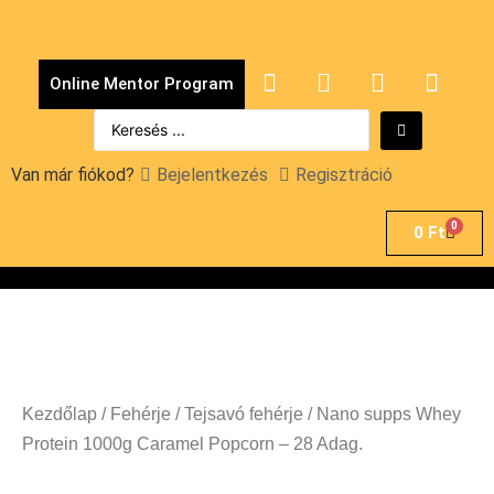
Online Mentor Program
Van már fiókod?
Bejelentkezés
Regisztráció
0
0
Ft
Kezdőlap
/
Fehérje
/
Tejsavó fehérje
/ Nano supps Whey
Protein 1000g Caramel Popcorn – 28 Adag.