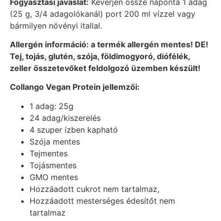
Fogyasztási javaslat:
Keverjen össze naponta 1 adag
(25 g, 3/4 adagolókanál) port 200 ml vízzel vagy
bármilyen növényi itallal.
Allergén információ: a termék allergén mentes! DE!
Tej, tojás, glutén, szója, földimogyoró, diófélék,
zeller összetevőket feldolgozó üzemben készült!
Collango Vegan Protein jellemzői:
1 adag: 25g
24 adag/kiszerelés
4 szuper ízben kapható
Szója mentes
Tejmentes
Tojásmentes
GMO mentes
Hozzáadott cukrot nem tartalmaz,
Hozzáadott mesterséges édesítőt nem
tartalmaz