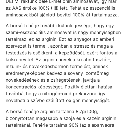
DE! Mi raktunk bele L-metionin aminosavat, így már
az AAS értéke 100% (!!!!) lett. Tehát az esszenciális
aminosavakból ajánlott bevitel 100%-át tartalmazza.
A borsó fehérje további különlegessége, hogy egy
szemi-esszenciális aminosavat is nagy mennyiségben
tartalmaz, ez az arginin. Ezt az anyagot az emberi
szervezet is termeli, azonban a stressz és maga a
testedzés is csökkenti a képződését, ezért fontos a
külső bevitel. Az arginin növeli a kreatin foszfát-,
inzulin- és növekedéshormon termelést, aminek
eredményeképpen kedvez a sovány izomtömeg
növekedésének és a zsírégetésnek, javítja a
koncentrációs képességet. Pozitív élettani hatása
továbbá, hogy a nitrogén-oxid prekurzora, így
növelheti a szívbe szállított oxigén mennyiségét.
A borsó fehérje arginin tartalma 8,7g/100g,
bizonyítottan magasabb a szója és a kazein arginin
tartalmánál. Fehérje tartalma 90% (az alapanyagra