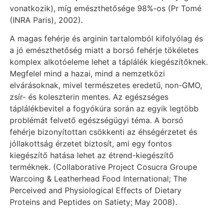
vonatkozik), míg emészthetősége 98%-os (Pr Tomé
(INRA Paris), 2002).
A magas fehérje és arginin tartalomból kifolyólag és
a jó emészthetőség miatt a borsó fehérje tökéletes
komplex alkotóeleme lehet a táplálék kiegészítőknek.
Megfelel mind a hazai, mind a nemzetközi
elvárásoknak, mivel természetes eredetű, non-GMO,
zsír- és koleszterin mentes. Az egészséges
táplálékbevitel a fogyókúra során az egyik legtöbb
problémát felvető egészségügyi téma. A borsó
fehérje bizonyítottan csökkenti az éhségérzetet és
jóllakottság érzetet biztosít, ami egy fontos
kiegészítő hatása lehet az étrend-kiegészítő
terméknek. (Collaborative Project Cosucra Groupe
Warcoing & Leatherhead Food International; The
Perceived and Physiological Effects of Dietary
Proteins and Peptides on Satiety; May 2008).