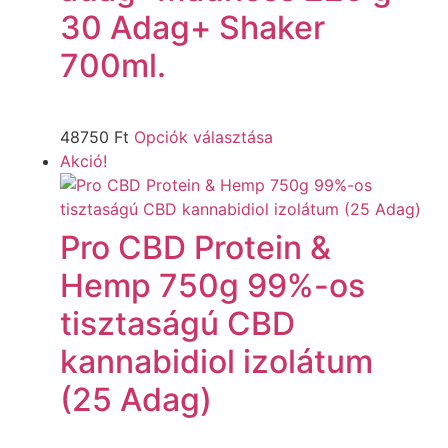
30 Adag+ Shaker
700ml.
48750
Ft
Opciók választása
Akció!
Pro CBD Protein &
Hemp 750g 99%-os
tisztaságú CBD
kannabidiol izolátum
(25 Adag)