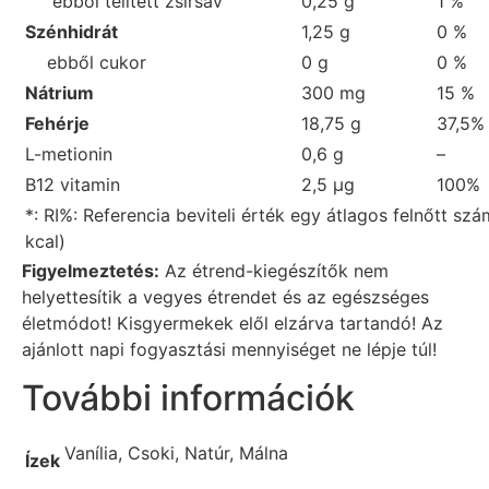
ebből telített zsírsav
0,25 g
1 %
Szénhidrát
1,25 g
0 %
ebből cukor
0 g
0 %
Nátrium
300 mg
15 %
Fehérje
18,75 g
37,5%
L-metionin
0,6 g
–
B12 vitamin
2,5 μg
100%
*: RI%: Referencia beviteli érték egy átlagos felnőtt s
kcal)
Figyelmeztetés:
Az étrend-kiegészítők nem
helyettesítik a vegyes étrendet és az egészséges
életmódot! Kisgyermekek elől elzárva tartandó! Az
ajánlott napi fogyasztási mennyiséget ne lépje túl!
További információk
Vanília, Csoki, Natúr, Málna
Ízek