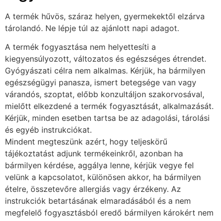
A termék hűvös, száraz helyen, gyermekektől elzárva
tárolandó. Ne lépje túl az ajánlott napi adagot.
A termék fogyasztása nem helyettesíti a
kiegyensúlyozott, változatos és egészséges étrendet.
Gyógyászati célra nem alkalmas. Kérjük, ha bármilyen
egészségügyi panasza, ismert betegsége van vagy
várandós, szoptat, előbb konzultáljon szakorvosával,
mielőtt elkezdené a termék fogyasztását, alkalmazását.
Kérjük, minden esetben tartsa be az adagolási, tárolási
és egyéb instrukciókat.
Mindent megteszünk azért, hogy teljeskörű
tájékoztatást adjunk termékeinkről, azonban ha
bármilyen kérdése, aggálya lenne, kérjük vegye fel
velünk a kapcsolatot, különösen akkor, ha bármilyen
ételre, összetevőre allergiás vagy érzékeny. Az
instrukciók betartásának elmaradásából és a nem
megfelelő fogyasztásból eredő bármilyen károkért nem