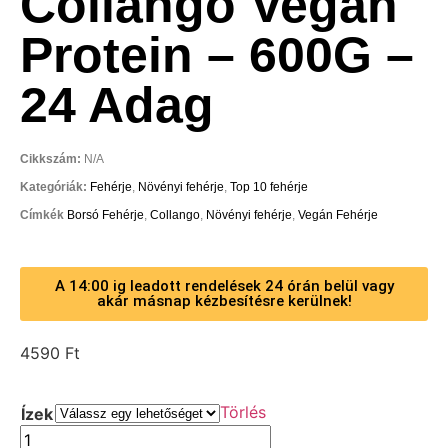
Collango Vegan
Protein – 600G –
24 Adag
Cikkszám:
N/A
Kategóriák:
Fehérje
,
Növényi fehérje
,
Top 10 fehérje
Címkék
Borsó Fehérje
,
Collango
,
Növényi fehérje
,
Vegán Fehérje
A 14:00 ig leadott rendelések 24 órán belül vagy
akár másnap kézbesítésre kerülnek!
4590
Ft
Törlés
Ízek