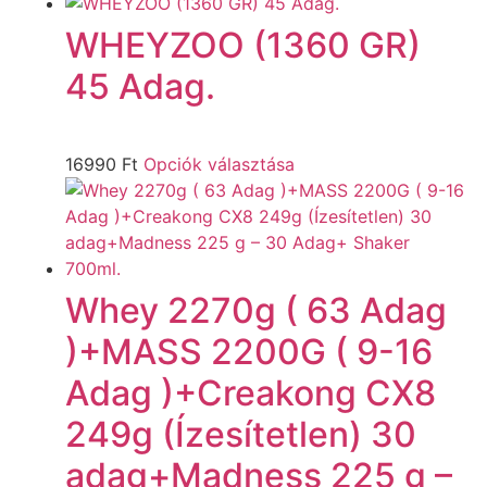
WHEYZOO (1360 GR)
45 Adag.
16990
Ft
Opciók választása
Whey 2270g ( 63 Adag
)+MASS 2200G ( 9-16
Adag )+Creakong CX8
249g (Ízesítetlen) 30
adag+Madness 225 g –