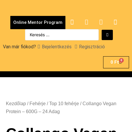
Online Mentor Program
Van már fiókod?
Bejelentkezés
Regisztráció
0
0
Ft
Kezdőlap
/
Fehérje
/
Top 10 fehérje
/ Collango Vegan
Protein – 600G – 24 Adag