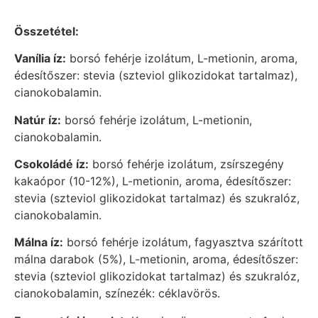
Összetétel:
Vanília íz:
borsó fehérje izolátum, L-metionin, aroma,
édesítőszer: stevia (szteviol glikozidokat tartalmaz),
cianokobalamin.
Natúr íz:
borsó fehérje izolátum, L-metionin,
cianokobalamin.
Csokoládé íz:
borsó fehérje izolátum, zsírszegény
kakaópor (10-12%), L-metionin, aroma, édesítőszer:
stevia (szteviol glikozidokat tartalmaz) és szukralóz,
cianokobalamin.
Málna íz:
borsó fehérje izolátum, fagyasztva szárított
málna darabok (5%), L-metionin, aroma, édesítőszer:
stevia (szteviol glikozidokat tartalmaz) és szukralóz,
cianokobalamin, színezék: céklavörös.