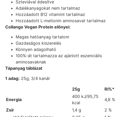
Szteviával édesítve
Adalékanyagokat nem tartalmaz
Hozzáadott B12 vitamint tartalmaz
Hozzáadott L-metionin aminosavat tartalmaz
Collango Vegan Protein előnyei:
Magas hatóanyag tartalom
Gazdaságos kiszerelés
Könnyen adagolható
100%-át tartalmazza az ajánlott eszenciális
aminosavaknak
Tápanyag táblázat
1 adag:
25g, 3/4 kanál
25g
RI%*
400 kJ/95,75
Energia
4,8 %
kcal
Zsír
1,4 g
2 %