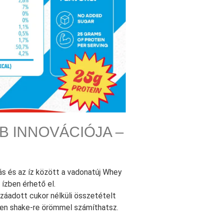
 INNOVÁCIÓJA –
ás és az íz között a vadonatúj Whey
ízben érhető el.
záadott cukor nélküli összetételt
nden shake-re örömmel számíthatsz.