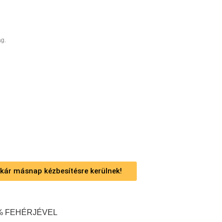
g.
 akár másnap kézbesítésre kerülnek!
% FEHÉRJÉVEL