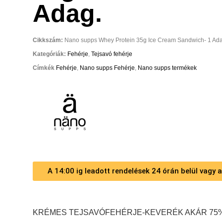
Adag.
Cikkszám:
Nano supps Whey Protein 35g Ice Cream Sandwich- 1 Ada
Kategóriák:
Fehérje
,
Tejsavó fehérje
Címkék
Fehérje
,
Nano supps Fehérje
,
Nano supps termékek
A 14:00 ig leadott rendelések 24 órán belül vagy
KRÉMES TEJSAVÓFEHÉRJE-KEVERÉK AKÁR 75