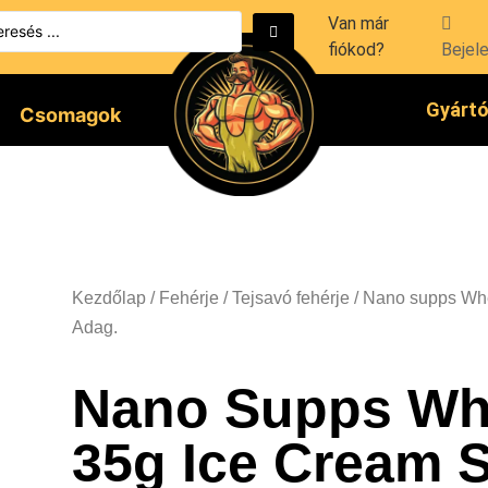
Van már
fiókod?
Bejel
Gyárt
Csomagok
Kezdőlap
/
Fehérje
/
Tejsavó fehérje
/ Nano supps Whe
Adag.
Nano Supps Wh
35g Ice Cream 