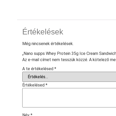
Értékelések
Még nincsenek értékelések.
„Nano supps Whey Protein 35g Ice Cream Sandwich-
Az e-mail címet nem tesszük közzé.
A kötelező m
A te értékelésed
*
Értékelésed
*
Név
*