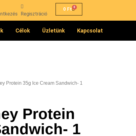
0
0
Ft
entkezés
Regisztráció
ók
Célok
Üzletünk
Kapcsolat
y Protein 35g Ice Cream Sandwich- 1
ey Protein
Sandwich- 1