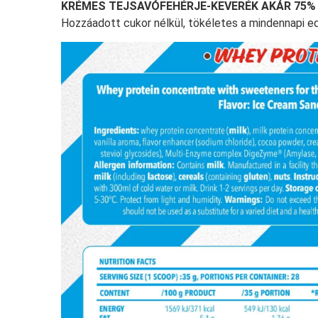
KRÉMES TEJSAVÓFEHÉRJE-KEVERÉK AKÁR 75%
Hozzáadott cukor nélkül, tökéletes a mindennapi e