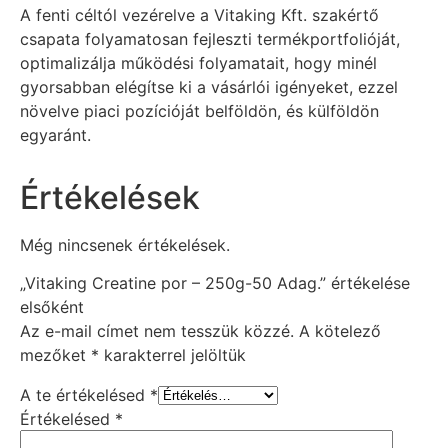
A fenti céltól vezérelve a Vitaking Kft. szakértő
csapata folyamatosan fejleszti termékportfolióját,
optimalizálja működési folyamatait, hogy minél
gyorsabban elégítse ki a vásárlói igényeket, ezzel
növelve piaci pozícióját belföldön, és külföldön
egyaránt.
Értékelések
Még nincsenek értékelések.
„Vitaking Creatine por – 250g-50 Adag.” értékelése
elsőként
Az e-mail címet nem tesszük közzé.
A kötelező
mezőket
*
karakterrel jelöltük
A te értékelésed
*
Értékelésed
*