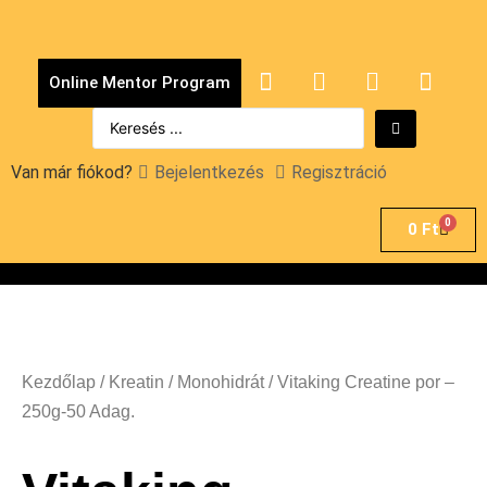
Online Mentor Program
Van már fiókod?
Bejelentkezés
Regisztráció
0
0
Ft
Kezdőlap
/
Kreatin
/
Monohidrát
/ Vitaking Creatine por –
250g-50 Adag.