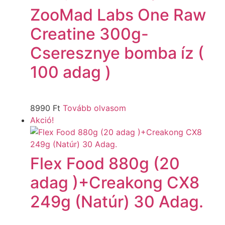
ZooMad Labs One Raw
Creatine 300g-
Cseresznye bomba íz (
100 adag )
8990
Ft
Tovább olvasom
Akció!
Flex Food 880g (20
adag )+Creakong CX8
249g (Natúr) 30 Adag.