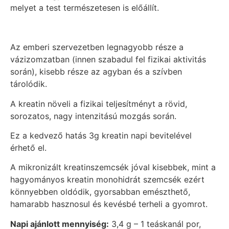
melyet a test természetesen is előállít.
Az emberi szervezetben legnagyobb része a
vázizomzatban (innen szabadul fel fizikai aktivitás
során), kisebb része az agyban és a szívben
tárolódik.
A kreatin növeli a fizikai teljesítményt a rövid,
sorozatos, nagy intenzitású mozgás során.
Ez a kedvező hatás 3g kreatin napi bevitelével
érhető el.
A mikronizált kreatinszemcsék jóval kisebbek, mint a
hagyományos kreatin monohidrát szemcsék ezért
könnyebben oldódik, gyorsabban emészthető,
hamarabb hasznosul és kevésbé terheli a gyomrot.
Napi ajánlott mennyiség:
3,4 g – 1 teáskanál por,