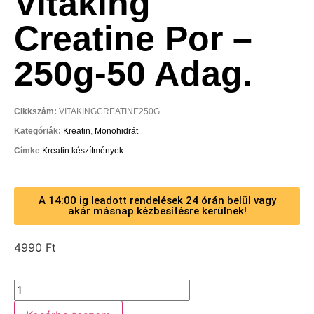
Vitaking
Creatine Por –
250g-50 Adag.
Cikkszám:
VITAKINGCREATINE250G
Kategóriák:
Kreatin
,
Monohidrát
Címke
Kreatin készítmények
A 14:00 ig leadott rendelések 24 órán belül vagy
akár másnap kézbesítésre kerülnek!
4990
Ft