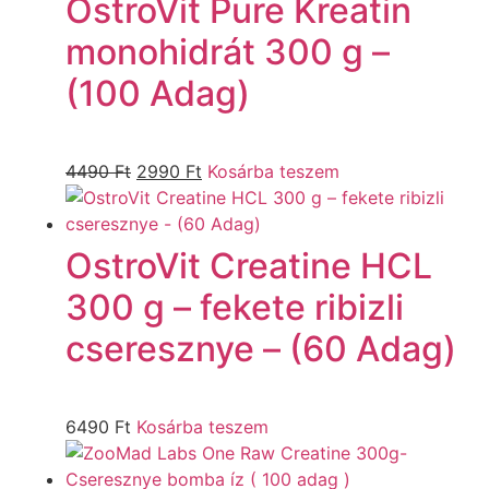
OstroVit Pure Kreatin
monohidrát 300 g –
(100 Adag)
4490
Ft
2990
Ft
Kosárba teszem
OstroVit Creatine HCL
300 g – fekete ribizli
cseresznye – (60 Adag)
6490
Ft
Kosárba teszem