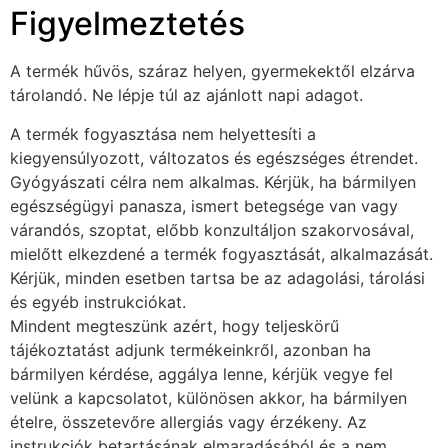
Figyelmeztetés
A termék hűvös, száraz helyen, gyermekektől elzárva
tárolandó. Ne lépje túl az ajánlott napi adagot.
A termék fogyasztása nem helyettesíti a
kiegyensúlyozott, változatos és egészséges étrendet.
Gyógyászati célra nem alkalmas. Kérjük, ha bármilyen
egészségügyi panasza, ismert betegsége van vagy
várandós, szoptat, előbb konzultáljon szakorvosával,
mielőtt elkezdené a termék fogyasztását, alkalmazását.
Kérjük, minden esetben tartsa be az adagolási, tárolási
és egyéb instrukciókat.
Mindent megteszünk azért, hogy teljeskörű
tájékoztatást adjunk termékeinkről, azonban ha
bármilyen kérdése, aggálya lenne, kérjük vegye fel
velünk a kapcsolatot, különösen akkor, ha bármilyen
ételre, összetevőre allergiás vagy érzékeny. Az
instrukciók betartásának elmaradásából és a nem