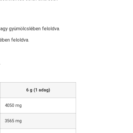
vagy gyümölcslében feloldva.
ében feloldva.
.
6 g (1 adag)
4050 mg
3565 mg