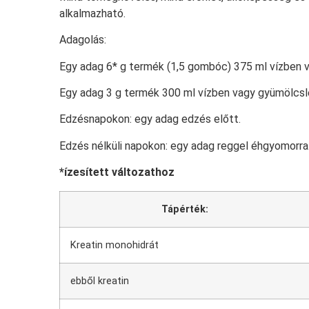
alkalmazható.
Adagolás:
Egy adag 6* g termék (1,5 gombóc) 375 ml vízben 
Egy adag 3 g termék 300 ml vízben vagy gyümölcsl
Edzésnapokon: egy adag edzés előtt.
Edzés nélküli napokon: egy adag reggel éhgyomorra
*ízesített változathoz
Tápérték:
Kreatin monohidrát
ebből kreatin