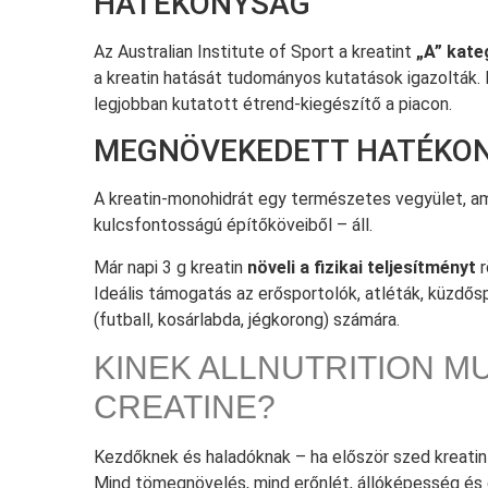
HATÉKONYSÁG
Az Australian Institute of Sport a kreatint
„A” kate
a kreatin hatását tudományos kutatások igazolták.
legjobban kutatott étrend-kiegészítő a piacon.
MEGNÖVEKEDETT HATÉKO
A kreatin-monohidrát egy természetes vegyület, a
kulcsfontosságú építőköveiből – áll.
Már napi 3 g kreatin
növeli a fizikai teljesítményt
r
Ideális támogatás az erősportolók, atléták, küzdő
(futball, kosárlabda, jégkorong) számára.
KINEK ALLNUTRITION M
CREATINE?
Kezdőknek és haladóknak – ha először szed kreatint
Mind tömegnövelés, mind erőnlét, állóképesség és