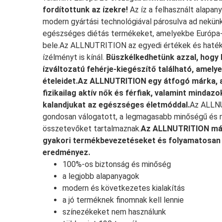
fordítottunk az ízekre!
Az íz a felhasznált alapan
modern gyártási technológiával párosulva ad nekünk
egészséges diétás termékeket, amelyekbe Európa-
bele.Az ALLNUTRITION az egyedi értékek és haték
ízélményt is kínál.
Büszkélkedhetünk azzal, hogy 
ízváltozatú fehérje-kiegészítő található, amely
ételeidet.
Az ALLNUTRITION egy átfogó márka, am
fizikailag aktív nők és férfiak, valamint mindaz
kalandjukat az egészséges életmóddal.
Az ALLNU
gondosan válogatott, a legmagasabb minőségű és 
összetevőket tartalmaznak.
Az ALLNUTRITION márk
gyakori termékbevezetéseket és folyamatosan 
eredményez.
100%-os biztonság és minőség
a legjobb alapanyagok
modern és következetes kialakítás
a jó terméknek finomnak kell lennie
színezékeket nem használunk