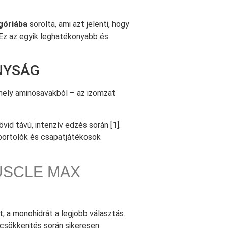
góriába
sorolta, ami azt jelenti, hogy
 Ez az egyik leghatékonyabb és
NYSÁG
mely aminosavakból – az izomzat
övid távú, intenzív edzés során [1].
sportolók és csapatjátékosok
USCLE MAX
, a monohidrát a legjobb választás.
 csökkentés során sikeresen