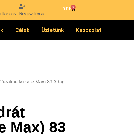
0
0
Ft
ntkezés
Regisztráció
ók
Célok
Üzletünk
Kapcsolat
(Creatine Muscle Max) 83 Adag.
drát
e Max) 83