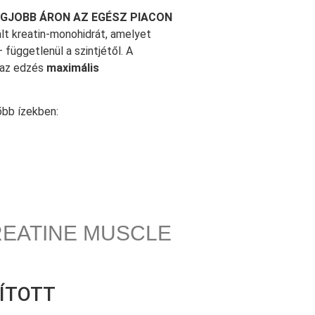
EGJOBB ÁRON AZ EGÉSZ PIACON
lt kreatin-monohidrát, amelyet
 függetlenül a szintjétől. A
t az edzés
maximális
bb ízekben:
REATINE MUSCLE
ÍTOTT