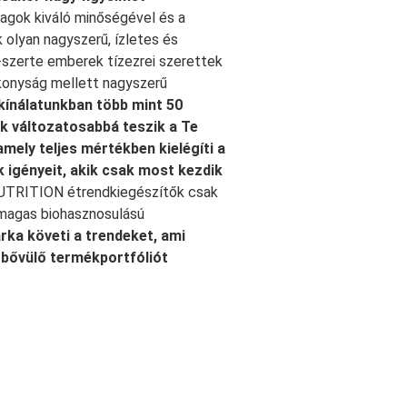
yagok kiváló minőségével és a
 olyan nagyszerű, ízletes és
szerte emberek tízezrei szerettek
onyság mellett nagyszerű
kínálatunkban több mint 50
ek változatosabbá teszik a Te
ely teljes mértékben kielégíti a
ok igényeit, akik csak most kezdik
TRITION étrendkiegészítők csak
magas biohasznosulású
a követi a trendeket, ami
bővülő termékportfóliót