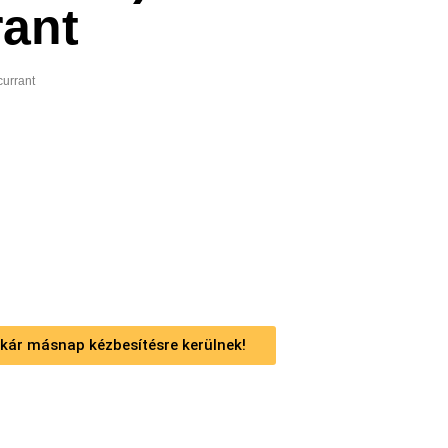
rant
currant
 akár másnap kézbesítésre kerülnek!