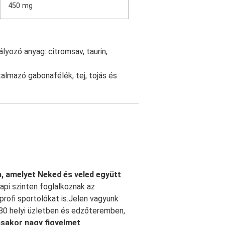
450 mg
lyozó anyag: citromsav, taurin,
talmazó gabonafélék, tej, tojás és
 amelyet Neked és veled együtt
pi szinten foglalkoznak az
profi sportolókat is.Jelen vagyunk
380 helyi üzletben és edzőteremben,
sakor nagy figyelmet