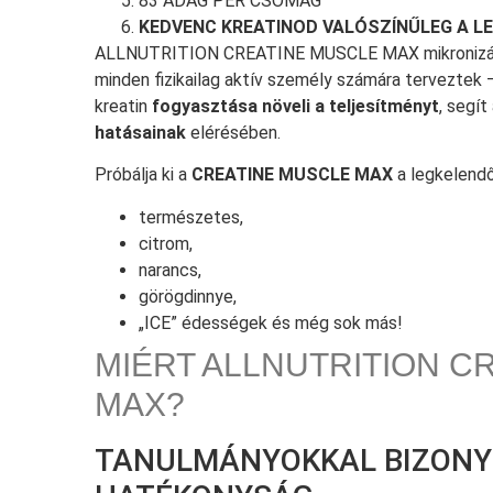
83 ADAG PER CSOMAG
KEDVENC KREATINOD VALÓSZÍNŰLEG A L
ALLNUTRITION CREATINE MUSCLE MAX
mikronizá
minden fizikailag aktív személy számára terveztek –
kreatin
fogyasztása növeli a teljesítményt
, segí
hatásainak
elérésében.
Próbálja ki a
CREATINE MUSCLE MAX
a legkelendő
természetes,
citrom,
narancs,
görögdinnye,
„ICE” édességek és még sok más!
MIÉRT ALLNUTRITION C
MAX?
TANULMÁNYOKKAL BIZONY