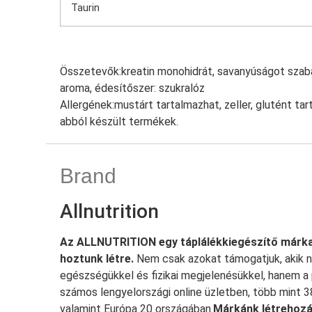
Taurin
Összetevők:
kreatin monohidrát, savanyúságot szabá
aroma, édesítőszer: szukralóz
Allergének:
mustárt tartalmazhat, zeller, glutént tar
abból készült termékek.
Brand
Allnutrition
Az ALLNUTRITION egy táplálékkiegészítő márka,
hoztunk létre.
Nem csak azokat támogatjuk, akik na
egészségükkel és fizikai megjelenésükkel, hanem a 
számos lengyelországi online üzletben, több mint 
valamint Európa 20 országában.
Márkánk létrehozá