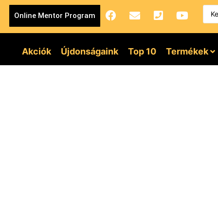
Online Mentor Program
Akciók
Újdonságaink
Top 10
Termékek