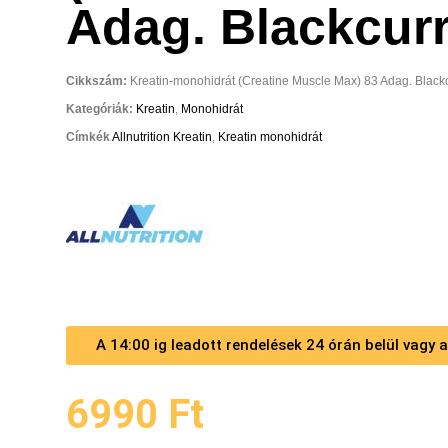
Adag. Blackcur
Cikkszám:
Kreatin-monohidrát (Creatine Muscle Max) 83 Adag. Black
Kategóriák:
Kreatin
,
Monohidrát
Címkék
Allnutrition Kreatin
,
Kreatin monohidrát
A 14:00 ig leadott rendelések 24 órán belül vagy
6990
Ft