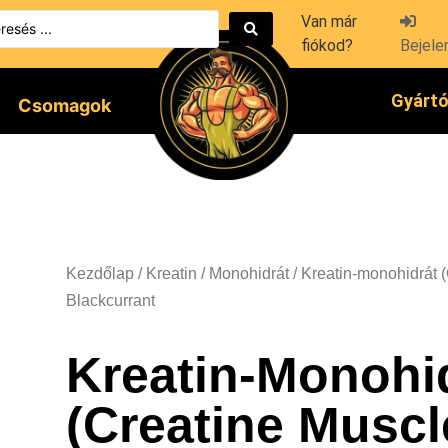
Van már
fiókod?
Bejele
Gyárt
Csomagok
Kezdőlap
/
Kreatin
/
Monohidrát
/ Kreatin-monohidrát 
Blackcurrant
Kreatin-Monohi
(Creatine Muscl