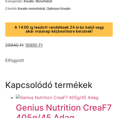
Kategóriák:
Kreatin
,
Monohidrát
Címkék
Kreatin monohidrát
,
Optimum Kreatin
A 14:00 ig leadott rendelések 24 órán belül vagy
akár másnap kézbesítésre kerülnek!
29940
Ft
19990
Ft
Elfogyott
Kapcsolódó termékek
Genius Nutrition CreaF7
405g/45 Adag.