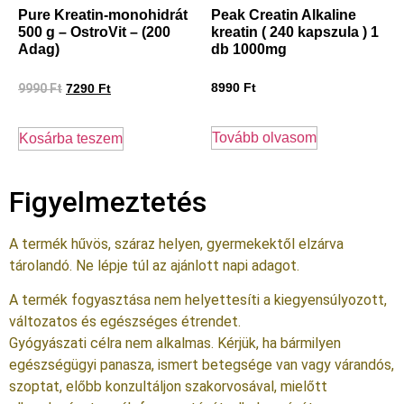
Pure Kreatin-monohidrát
Peak Creatin Alkaline
500 g – OstroVit – (200
kreatin ( 240 kapszula ) 1
Adag)
db 1000mg
9990
Ft
8990
Ft
7290
Ft
Tovább olvasom
Kosárba teszem
Figyelmeztetés
A termék hűvös, száraz helyen, gyermekektől elzárva
tárolandó. Ne lépje túl az ajánlott napi adagot.
A termék fogyasztása nem helyettesíti a kiegyensúlyozott,
változatos és egészséges étrendet.
Gyógyászati célra nem alkalmas. Kérjük, ha bármilyen
egészségügyi panasza, ismert betegsége van vagy várandós,
szoptat, előbb konzultáljon szakorvosával, mielőtt