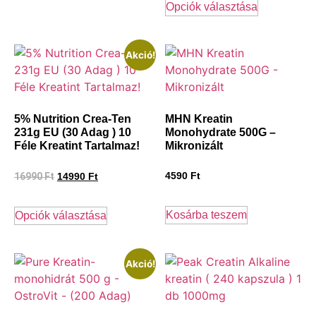
Opciók választása
Akció!
5% Nutrition Crea-Ten
MHN Kreatin
231g EU (30 Adag ) 10
Monohydrate 500G –
Féle Kreatint Tartalmaz!
Mikronizált
16990
Ft
4590
Ft
14990
Ft
Kosárba teszem
Opciók választása
Akció!