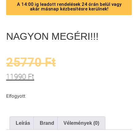
A 14:00 ig leadott rendelések 24 órán belül vagy
akár másnap kézbesítésre kerülnek!
NAGYON MEGÉRI!!!
25770
Ft
11990
Ft
Elfogyott
Leírás
Brand
Vélemények (0)