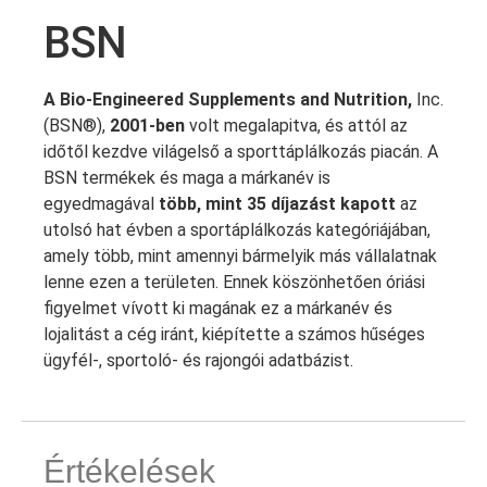
BSN
A Bio-Engineered Supplements and Nutrition,
Inc.
(BSN®),
2001-ben
volt megalapitva, és attól az
időtől kezdve világelső a sporttáplálkozás piacán. A
BSN termékek és maga a márkanév is
egyedmagával
több, mint 35 díjazást kapott
az
utolsó hat évben a sportáplálkozás kategóriájában,
amely több, mint amennyi bármelyik más vállalatnak
lenne ezen a területen. Ennek köszönhetően óriási
figyelmet vívott ki magának ez a márkanév és
lojalitást a cég iránt, kiépítette a számos hűséges
ügyfél-, sportoló- és rajongói adatbázist.
Értékelések