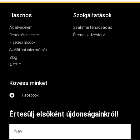
Hasznos
Szolgáltatások
Adatvédelem
Szakmai tanácsadás
Rendelés menete
Étrend | edzésterv
Fizetési módok
Szállítási információk
Blog
Á.SZ.F.
Kövess minket
Facebook
Értesülj elsőként újdonságainkról!