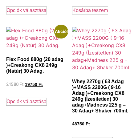
Opciók választása
Kosárba teszem
Akció!
Flex Food 880g (20 adag
)+Creakong CX8 249g
(Natúr) 30 Adag.
Whey 2270g ( 63 Adag
21580
Ft
19750
Ft
)+MASS 2200G ( 9-16
Adag )+Creakong CX8
249g (Ízesítetlen) 30
Opciók választása
adag+Madness 225 g –
30 Adag+ Shaker 700ml.
48750
Ft