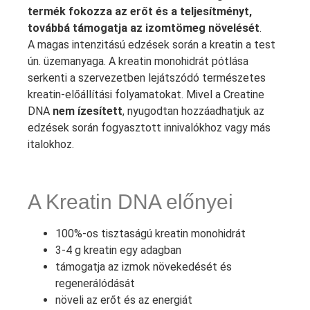
termék fokozza az erőt és a teljesítményt,
továbbá támogatja az izomtömeg növelését
.
A magas intenzitású edzések során a kreatin a test
ún. üzemanyaga. A kreatin monohidrát pótlása
serkenti a szervezetben lejátszódó természetes
kreatin-előállítási folyamatokat. Mivel a Creatine
DNA
nem ízesített
, nyugodtan hozzáadhatjuk az
edzések során fogyasztott innivalókhoz vagy más
italokhoz.
A Kreatin DNA előnyei
100%-os tisztaságú kreatin monohidrát
3-4 g kreatin egy adagban
támogatja az izmok növekedését és
regenerálódását
növeli az erőt és az energiát