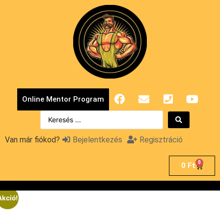
Online Mentor Program
Van már fiókod?
Bejelentkezés
Regisztráció
0
0
Ft
Akció!