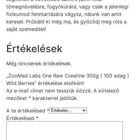
tömegnövelésre, fogyókúrára, vagy csak a jelenlegi
fizikumod fenntartására vágysz, nálunk van amit
keresel. Próbáld ki még ma, és győződj meg róla a
saját szemeddel!
Értékelések
Még nincsenek értékelések.
„ZooMad Labs One Raw Creatine 300g ( 100 adag )
Wild Berries” értékelése elsőként
Az e-mail címet nem tesszük közzé.
A kötelező
mezőket
*
karakterrel jelöltük
A te értékelésed
*
Értékelésed
*