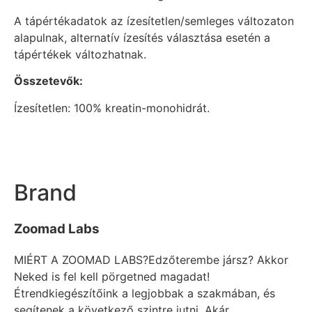
A tápértékadatok az ízesítetlen/semleges változaton
alapulnak, alternatív ízesítés választása esetén a
tápértékek változhatnak.
Összetevők:
Ízesítetlen: 100% kreatin-monohidrát.
Brand
Zoomad Labs
MIÉRT A ZOOMAD LABS?Edzőterembe jársz? Akkor
Neked is fel kell pörgetned magadat!
Étrendkiegészítőink a legjobbak a szakmában, és
segítenek a következő szintre jutni. Akár