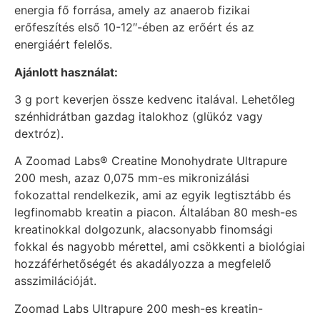
energia fő forrása, amely az anaerob fizikai
erőfeszítés első 10-12″-ében az erőért és az
energiáért felelős.
Ajánlott használat:
3 g port keverjen össze kedvenc italával. Lehetőleg
szénhidrátban gazdag italokhoz (glükóz vagy
dextróz).
A Zoomad Labs® Creatine Monohydrate Ultrapure
200 mesh, azaz 0,075 mm-es mikronizálási
fokozattal rendelkezik, ami az egyik legtisztább és
legfinomabb kreatin a piacon. Általában 80 mesh-es
kreatinokkal dolgozunk, alacsonyabb finomsági
fokkal és nagyobb mérettel, ami csökkenti a biológiai
hozzáférhetőségét és akadályozza a megfelelő
asszimilációját.
Zoomad Labs Ultrapure 200 mesh-es kreatin-