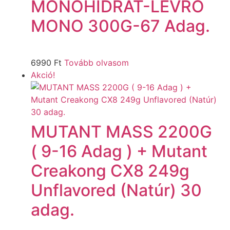
MONOHIDRÁT-LEVRO
MONO 300G-67 Adag.
6990
Ft
Tovább olvasom
Akció!
MUTANT MASS 2200G
( 9-16 Adag ) + Mutant
Creakong CX8 249g
Unflavored (Natúr) 30
adag.