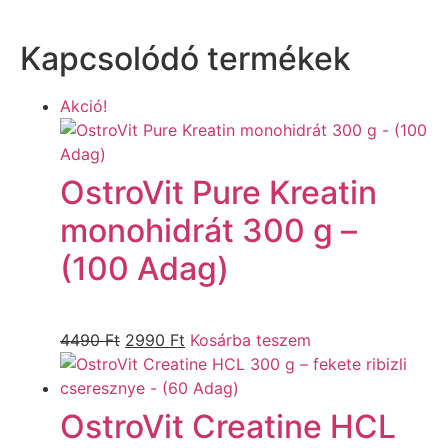
Kapcsolódó termékek
Akció!
OstroVit Pure Kreatin
monohidrát 300 g –
(100 Adag)
4490
Ft
2990
Ft
Kosárba teszem
OstroVit Creatine HCL