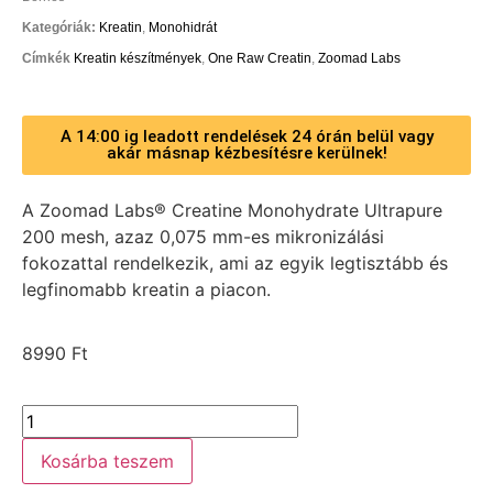
Kategóriák:
Kreatin
,
Monohidrát
Címkék
Kreatin készítmények
,
One Raw Creatin
,
Zoomad Labs
A 14:00 ig leadott rendelések 24 órán belül vagy
akár másnap kézbesítésre kerülnek!
A Zoomad Labs® Creatine Monohydrate Ultrapure
200 mesh, azaz 0,075 mm-es mikronizálási
fokozattal rendelkezik, ami az egyik legtisztább és
legfinomabb kreatin a piacon.
8990
Ft
Kosárba teszem