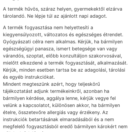
A termék hűvös, száraz helyen, gyermekektől elzárva
tárolandó. Ne lépje túl az ajánlott napi adagot.
A termék fogyasztása nem helyettesíti a
kiegyensúlyozott, változatos és egészséges étrendet.
Gyógyászati célra nem alkalmas. Kérjük, ha bármilyen
egészségügyi panasza, ismert betegsége van vagy
várandós, szoptat, előbb konzultáljon szakorvosával,
mielőtt elkezdené a termék fogyasztását, alkalmazását.
Kérjük, minden esetben tartsa be az adagolási, tárolási
és egyéb instrukciókat.
Mindent megteszünk azért, hogy teljeskörű
tájékoztatást adjunk termékeinkről, azonban ha
bármilyen kérdése, aggálya lenne, kérjük vegye fel
velünk a kapcsolatot, különösen akkor, ha bármilyen
ételre, összetevőre allergiás vagy érzékeny. Az
instrukciók betartásának elmaradásából és a nem
megfelelő fogyasztásból eredő bármilyen károkért nem