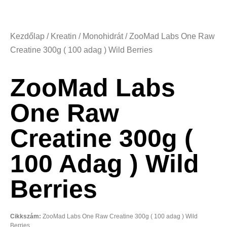
Kezdőlap
/
Kreatin
/
Monohidrát
/ ZooMad Labs One Raw
Creatine 300g ( 100 adag ) Wild Berries
ZooMad Labs
One Raw
Creatine 300g (
100 Adag ) Wild
Berries
Cikkszám:
ZooMad Labs One Raw Creatine 300g ( 100 adag ) Wild
Berries