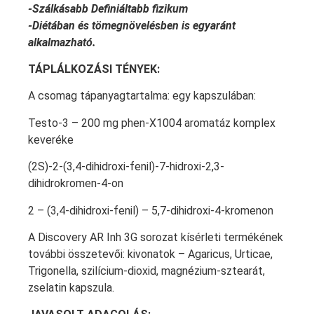
-Szálkásabb Definiáltabb fizikum
-Diétában és tömegnövelésben is egyaránt
alkalmazható.
TÁPLÁLKOZÁSI TÉNYEK:
A csomag tápanyagtartalma: egy kapszulában:
Testo-3 – 200 mg phen-X1004 aromatáz komplex
keveréke
(2S)-2-(3,4-dihidroxi-fenil)-7-hidroxi-2,3-
dihidrokromen-4-on
2 – (3,4-dihidroxi-fenil) – 5,7-dihidroxi-4-kromenon
A Discovery AR Inh 3G sorozat kísérleti termékének
további összetevői: kivonatok – Agaricus, Urticae,
Trigonella, szilícium-dioxid, magnézium-sztearát,
zselatin kapszula.