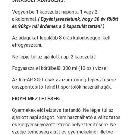
JAVASOLT ADAGOLÁS:
Vegyen be 1 kapszulát naponta 1 vagy 2
alkalommal.
( Egyéni javaslatunk, hogy 30 év fölött
és 90kg+ nál érdemes a 2 kapszulát tartani )
Az adagokat legalább 8 órás különbséggel kell
elfogyasztani.
Ne lépje túl az ajánlott napi 2 kapszulát!
Fogyassza el körülbelül 300 ml (10 oz.) vízzel.
Az Inh-AR 3G-t csak az izomtömeg fejlesztésére
összpontosító felnőtt sportolók használhatják.
FIGYELMEZTETÉSEK:
Gyermekek elől elzárva tartandó. Ne lépje túl az
ajánlott napi adagot. Nem használható a változatos
és kiegyensúlyozott étrend helyettesítésére. Ne
szedje terhesség alatt és gyermekeknél, illetve