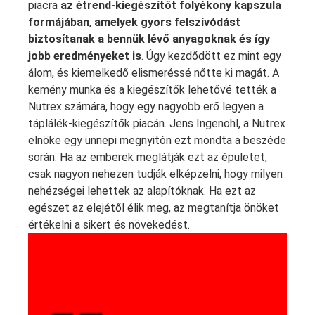
piacra
az étrend-kiegészítőt folyékony kapszula
formájában
,
amelyek gyors felszívódást
biztosítanak a bennük lévő anyagoknak és így
jobb eredményeket is
. Úgy kezdődött ez mint egy
álom, és kiemelkedő elismeréssé nőtte ki magát. A
kemény munka és a kiegészítők lehetővé tették a
Nutrex számára, hogy egy nagyobb erő legyen a
táplálék-kiegészítők piacán. Jens Ingenohl, a Nutrex
elnöke egy ünnepi megnyitón ezt mondta a beszéde
során: Ha az emberek meglátják ezt az épületet,
csak nagyon nehezen tudják elképzelni, hogy milyen
nehézségei lehettek az alapítóknak. Ha ezt az
egészet az elejétől élik meg, az megtanítja önöket
értékelni a sikert és növekedést.