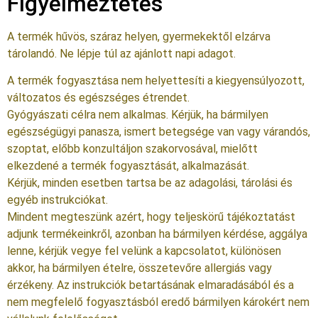
Figyelmeztetés
A termék hűvös, száraz helyen, gyermekektől elzárva
tárolandó. Ne lépje túl az ajánlott napi adagot.
A termék fogyasztása nem helyettesíti a kiegyensúlyozott,
változatos és egészséges étrendet.
Gyógyászati célra nem alkalmas. Kérjük, ha bármilyen
egészségügyi panasza, ismert betegsége van vagy várandós,
szoptat, előbb konzultáljon szakorvosával, mielőtt
elkezdené a termék fogyasztását, alkalmazását.
Kérjük, minden esetben tartsa be az adagolási, tárolási és
egyéb instrukciókat.
Mindent megteszünk azért, hogy teljeskörű tájékoztatást
adjunk termékeinkről, azonban ha bármilyen kérdése, aggálya
lenne, kérjük vegye fel velünk a kapcsolatot, különösen
akkor, ha bármilyen ételre, összetevőre allergiás vagy
érzékeny. Az instrukciók betartásának elmaradásából és a
nem megfelelő fogyasztásból eredő bármilyen károkért nem