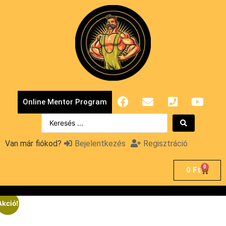
Online Mentor Program
Van már fiókod?
Bejelentkezés
Regisztráció
0
0
Ft
Akció!