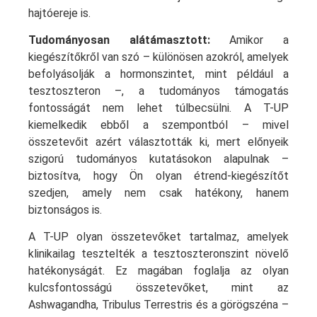
hajtóereje is.
Tudományosan alátámasztott:
Amikor a
kiegészítőkről van szó – különösen azokról, amelyek
befolyásolják a hormonszintet, mint például a
tesztoszteron –, a tudományos támogatás
fontosságát nem lehet túlbecsülni. A T-UP
kiemelkedik ebből a szempontból – mivel
összetevőit azért választották ki, mert előnyeik
szigorú tudományos kutatásokon alapulnak –
biztosítva, hogy Ön olyan étrend-kiegészítőt
szedjen, amely nem csak hatékony, hanem
biztonságos is.
A T-UP olyan összetevőket tartalmaz, amelyek
klinikailag tesztelték a tesztoszteronszint növelő
hatékonyságát. Ez magában foglalja az olyan
kulcsfontosságú összetevőket, mint az
Ashwagandha, Tribulus Terrestris és a görögszéna –