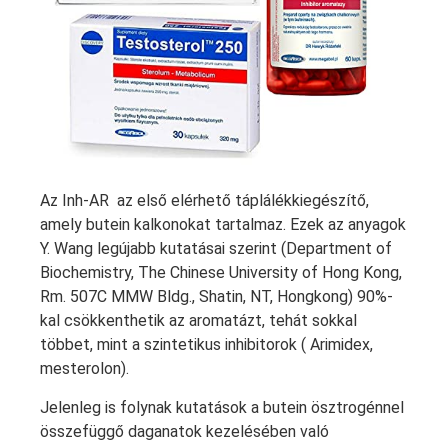
Az Inh-AR az első elérhető táplálékkiegészítő,
amely butein kalkonokat tartalmaz. Ezek az anyagok
Y. Wang legújabb kutatásai szerint (Department of
Biochemistry, The Chinese University of Hong Kong,
Rm. 507C MMW Bldg., Shatin, NT, Hongkong) 90%-
kal csökkenthetik az aromatázt, tehát sokkal
többet, mint a szintetikus inhibitorok ( Arimidex,
mesterolon).
Jelenleg is folynak kutatások a butein ösztrogénnel
összefüggő daganatok kezelésében való