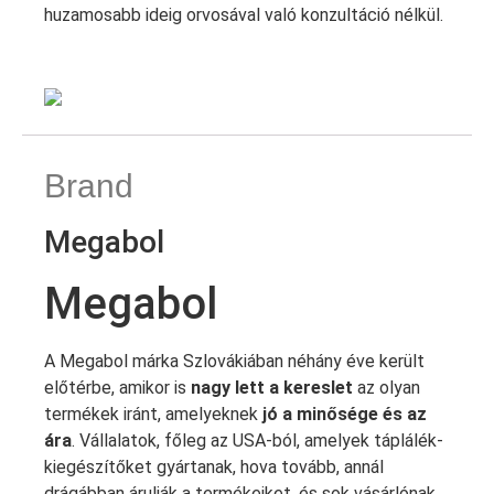
huzamosabb ideig orvosával való konzultáció nélkül.
Brand
Megabol
Megabol
A Megabol márka Szlovákiában néhány éve került
előtérbe, amikor is
nagy lett a kereslet
az olyan
termékek iránt, amelyeknek
jó a minősége és az
ára
. Vállalatok, főleg az USA-ból, amelyek táplálék-
kiegészítőket gyártanak, hova tovább, annál
drágábban árulják a termékeiket, és sok vásárlónak