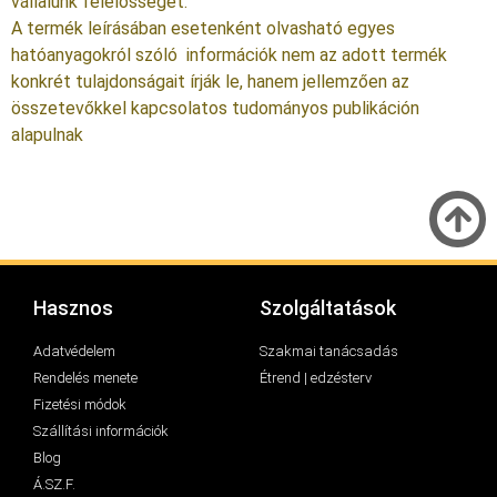
vállalunk felelősséget.
A termék leírásában esetenként olvasható egyes
hatóanyagokról szóló információk nem az adott termék
konkrét tulajdonságait írják le, hanem jellemzően az
összetevőkkel kapcsolatos tudományos publikáción
alapulnak
Hasznos
Szolgáltatások
Adatvédelem
Szakmai tanácsadás
Rendelés menete
Étrend | edzésterv
Fizetési módok
Szállítási információk
Blog
Á.SZ.F.