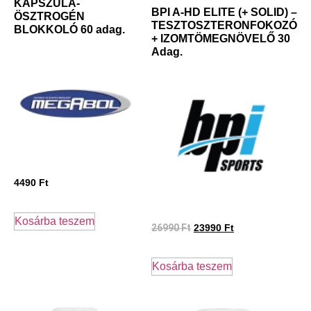
KAPSZULA-
BPI A-HD ELITE (+ SOLID) –
ÖSZTROGÉN
TESZTOSZTERONFOKOZÓ
BLOKKOLÓ 60 adag.
+ IZOMTÖMEGNÖVELŐ 30
Adag.
4490
Ft
Kosárba teszem
26990
Ft
23990
Ft
Kosárba teszem