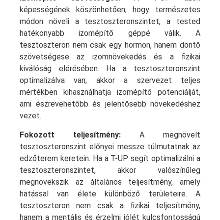
képességének köszönhetően, hogy természetes
módon növeli a tesztoszteronszintet, a tested
hatékonyabb izomépítő géppé válik. A
tesztoszteron nem csak egy hormon, hanem döntő
szövetségese az izomnövekedés és a fizikai
kiválóság elérésében. Ha a tesztoszteronszint
optimalizálva van, akkor a szervezet teljes
mértékben kihasználhatja izomépítő potenciálját,
ami észrevehetőbb és jelentősebb növekedéshez
vezet.
Fokozott teljesítmény:
A megnövelt
tesztoszteronszint előnyei messze túlmutatnak az
edzőterem keretein. Ha a T-UP segít optimalizálni a
tesztoszteronszintet, akkor valószínűleg
megnövekszik az általános teljesítmény, amely
hatással van élete különböző területeire. A
tesztoszteron nem csak a fizikai teljesítmény,
hanem a mentális és érzelmi jólét kulcsfontosságú