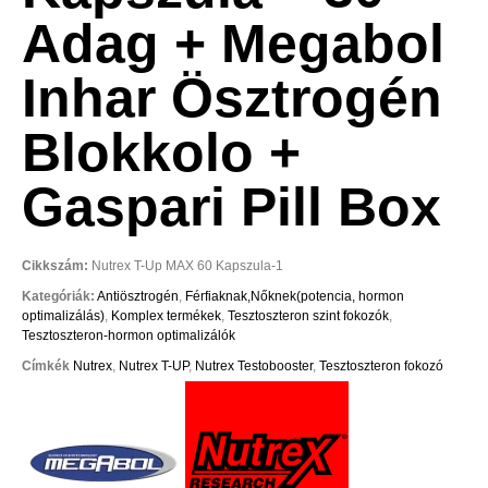
Adag + Megabol
Inhar Ösztrogén
Blokkolo +
Gaspari Pill Box
Cikkszám:
Nutrex T-Up MAX 60 Kapszula-1
Kategóriák:
Antiösztrogén
,
Férfiaknak,Nőknek(potencia, hormon
optimalizálás)
,
Komplex termékek
,
Tesztoszteron szint fokozók
,
Tesztoszteron-hormon optimalizálók
Címkék
Nutrex
,
Nutrex T-UP
,
Nutrex Testobooster
,
Tesztoszteron fokozó