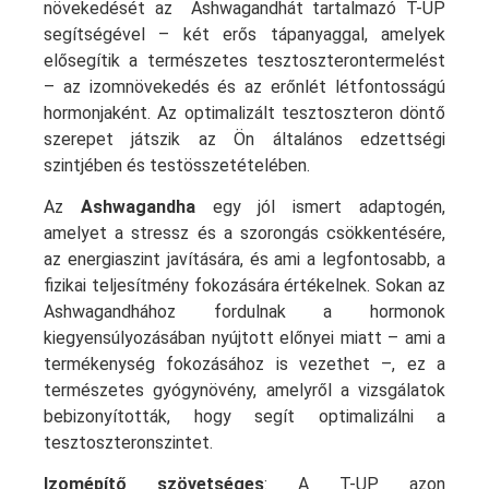
növekedését az Ashwagandhát tartalmazó T-UP
segítségével – két erős tápanyaggal, amelyek
elősegítik a természetes tesztoszterontermelést
– az izomnövekedés és az erőnlét létfontosságú
hormonjaként. Az optimalizált tesztoszteron döntő
szerepet játszik az Ön általános edzettségi
szintjében és testösszetételében.
Az
Ashwagandha
egy jól ismert adaptogén,
amelyet a stressz és a szorongás csökkentésére,
az energiaszint javítására, és ami a legfontosabb, a
fizikai teljesítmény fokozására értékelnek. Sokan az
Ashwagandhához fordulnak a hormonok
kiegyensúlyozásában nyújtott előnyei miatt – ami a
termékenység fokozásához is vezethet –, ez a
természetes gyógynövény, amelyről a vizsgálatok
bebizonyították, hogy segít optimalizálni a
tesztoszteronszintet.
Izomépítő szövetséges
: A T-UP azon