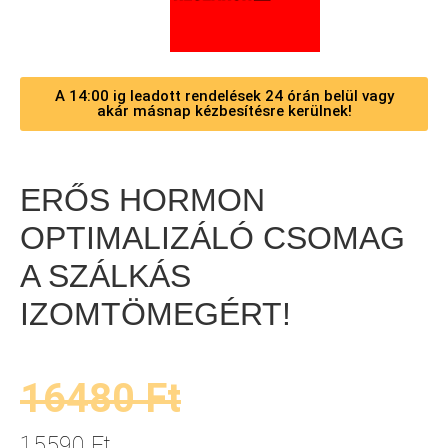
A 14:00 ig leadott rendelések 24 órán belül vagy
akár másnap kézbesítésre kerülnek!
ERŐS HORMON
OPTIMALIZÁLÓ CSOMAG
A SZÁLKÁS
IZOMTÖMEGÉRT!
16480
Ft
15590
Ft