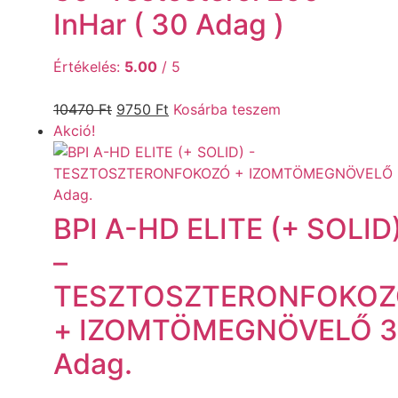
InHar ( 30 Adag )
Értékelés:
5.00
/ 5
10470
Ft
9750
Ft
Kosárba teszem
Akció!
BPI A-HD ELITE (+ SOLID
–
TESZTOSZTERONFOKO
+ IZOMTÖMEGNÖVELŐ 
Adag.