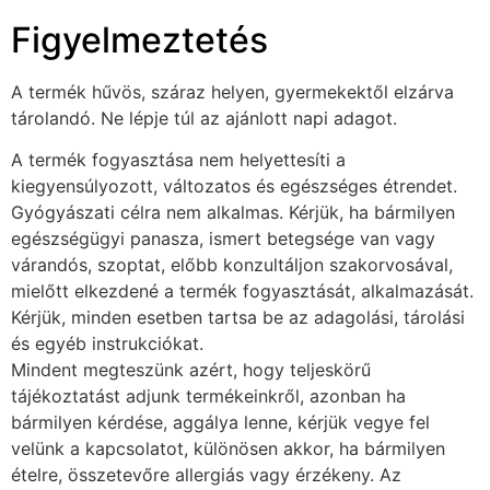
Figyelmeztetés
A termék hűvös, száraz helyen, gyermekektől elzárva
tárolandó. Ne lépje túl az ajánlott napi adagot.
A termék fogyasztása nem helyettesíti a
kiegyensúlyozott, változatos és egészséges étrendet.
Gyógyászati célra nem alkalmas. Kérjük, ha bármilyen
egészségügyi panasza, ismert betegsége van vagy
várandós, szoptat, előbb konzultáljon szakorvosával,
mielőtt elkezdené a termék fogyasztását, alkalmazását.
Kérjük, minden esetben tartsa be az adagolási, tárolási
és egyéb instrukciókat.
Mindent megteszünk azért, hogy teljeskörű
tájékoztatást adjunk termékeinkről, azonban ha
bármilyen kérdése, aggálya lenne, kérjük vegye fel
velünk a kapcsolatot, különösen akkor, ha bármilyen
ételre, összetevőre allergiás vagy érzékeny. Az