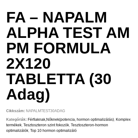
FA – NAPALM
ALPHA TEST AM
PM FORMULA
2X120
TABLETTA (30
Adag)
Cikkszám:
NAPALMTEST30ADAG
Kategóriák:
Férfiaknak,Nőknek(potencia, hormon optimalizálás)
,
Komplex
termékek
,
Tesztoszteron szint fokozók
,
Tesztoszteron-hormon
optimalizálók
,
Top 10 hormon optimalizáló