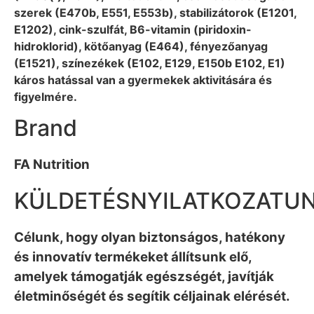
szerek (E470b, E551, E553b), stabilizátorok (E1201,
E1202), cink-szulfát, B6-vitamin (piridoxin-
hidroklorid), kötőanyag (E464), fényezőanyag
(E1521), színezékek (E102, E129, E150b E102, E1)
káros hatással van a gyermekek aktivitására és
figyelmére.
Brand
FA Nutrition
KÜLDETÉSNYILATKOZATU
Célunk, hogy olyan biztonságos, hatékony
és innovatív termékeket állítsunk elő,
amelyek támogatják egészségét, javítják
életminőségét és segítik céljainak elérését.