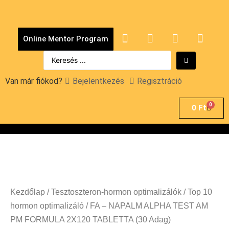
Online Mentor Program
Van már fiókod?
Bejelentkezés
Regisztráció
0
0
Ft
Kezdőlap
/
Tesztoszteron-hormon optimalizálók
/
Top 10
hormon optimalizáló
/ FA – NAPALM ALPHA TEST AM
PM FORMULA 2X120 TABLETTA (30 Adag)