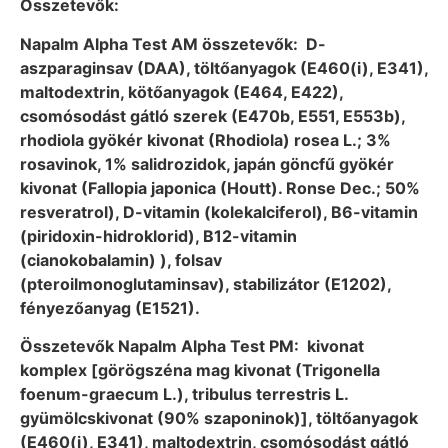
Összetevők:
Napalm Alpha Test AM összetevők: D-
aszparaginsav (DAA), töltőanyagok (E460(i), E341),
maltodextrin, kötőanyagok (E464, E422),
csomósodást gátló szerek (E470b, E551, E553b),
rhodiola gyökér kivonat (Rhodiola) rosea L.; 3%
rosavinok, 1% salidrozidok, japán göncfű gyökér
kivonat (Fallopia japonica (Houtt). Ronse Dec.; 50%
resveratrol), D-vitamin (kolekalciferol), B6-vitamin
(piridoxin-hidroklorid), B12-vitamin
(cianokobalamin) ), folsav
(pteroilmonoglutaminsav), stabilizátor (E1202),
fényezőanyag (E1521).
Összetevők Napalm Alpha Test PM: kivonat
komplex [görögszéna mag kivonat (Trigonella
foenum-graecum L.), tribulus terrestris L.
gyümölcskivonat (90% szaponinok)], töltőanyagok
(E460(i), E341), maltodextrin, csomósodást gátló