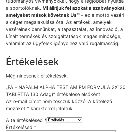
tudományos vívmányokkal, hogy a legjobbat nyújtsa
a sportolóknak.
Mi állítjuk fel azokat a szabványokat,
amelyeket mások követnek Us™
– ez a mottó vezérli
a céget megalakulása óta. Az értékek, amelyek
vezérelnek bennünket, a tapasztalat, az innováció, a
kínált termékek és szolgáltatások magas minősége,
valamint az ügyfelek igényeihez való rugalmasság.
Értékelések
Még nincsenek értékelések.
„FA – NAPALM ALPHA TEST AM PM FORMULA 2X120
TABLETTA (30 Adag)” értékelése elsőként
Az e-mail címet nem tesszük közzé.
A kötelező
mezőket
*
karakterrel jelöltük
A te értékelésed
*
Értékelésed
*