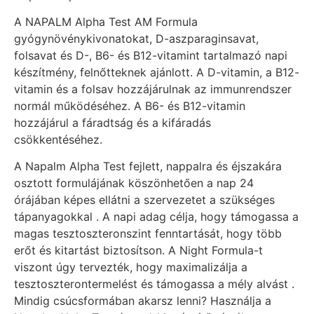
A NAPALM Alpha Test AM Formula
gyógynövénykivonatokat, D-aszparaginsavat,
folsavat és D-, B6- és B12-vitamint tartalmazó napi
készítmény, felnőtteknek ajánlott. A D-vitamin, a B12-
vitamin és a folsav hozzájárulnak az immunrendszer
normál működéséhez. A B6- és B12-vitamin
hozzájárul a fáradtság és a kifáradás
csökkentéséhez.
A Napalm Alpha Test fejlett, nappalra és éjszakára
osztott formulájának köszönhetően a nap 24
órájában képes ellátni a szervezetet a szükséges
tápanyagokkal . A napi adag célja, hogy támogassa a
magas tesztoszteronszint fenntartását, hogy több
erőt és kitartást biztosítson. A Night Formula-t
viszont úgy tervezték, hogy maximalizálja a
tesztoszterontermelést és támogassa a mély alvást .
Mindig csúcsformában akarsz lenni? Használja a