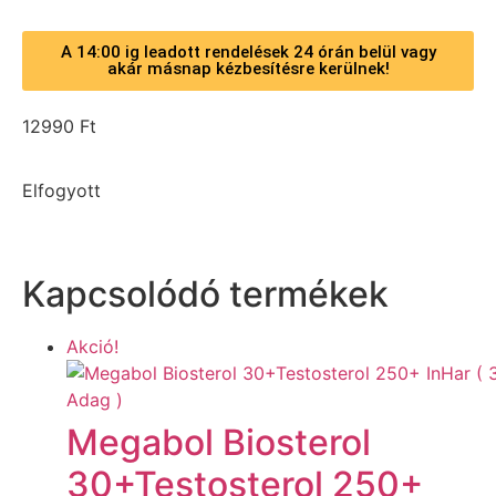
A 14:00 ig leadott rendelések 24 órán belül vagy
akár másnap kézbesítésre kerülnek!
12990
Ft
Elfogyott
Kapcsolódó termékek
Akció!
Megabol Biosterol
30+Testosterol 250+