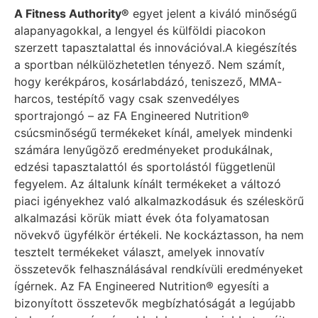
A Fitness Authority®
egyet jelent a kiváló minőségű
alapanyagokkal, a lengyel és külföldi piacokon
szerzett tapasztalattal és innovációval.
A kiegészítés
a sportban nélkülözhetetlen tényező. Nem számít,
hogy kerékpáros, kosárlabdázó, teniszező, MMA-
harcos, testépítő vagy csak szenvedélyes
sportrajongó – az FA Engineered Nutrition®
csúcsminőségű termékeket kínál, amelyek mindenki
számára lenyűgöző eredményeket produkálnak,
edzési tapasztalattól és sportolástól függetlenül
fegyelem. Az általunk kínált termékeket a változó
piaci igényekhez való alkalmazkodásuk és széleskörű
alkalmazási körük miatt évek óta folyamatosan
növekvő ügyfélkör értékeli. Ne kockáztasson, ha nem
tesztelt termékeket választ, amelyek innovatív
összetevők felhasználásával rendkívüli eredményeket
ígérnek. Az FA Engineered Nutrition® egyesíti a
bizonyított összetevők megbízhatóságát a legújabb