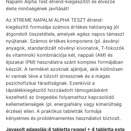
Napalm Alpha Test étrend-kiegészítőt és élvezze
élete minőségének javítását!
Az XTREME NAPALM ALPHA TESZT étrend-
kiegészítő formulája számos értékes hatóanyag jól
átgondolt összetétele, amelyek egész napos támaszt
nyújtanak. Számos értékes komponens (pl. ásványi
anyagok, standardizált növényi kivonatok, T-fokozók
és vitaminok) kombinációja két, nappali (AM) és
éjszakai (PM) használatra szánt komplex formájában
készült. A terméket azoknak ajánljuk, akik különösen
ki vannak téve a túlzott stressznek és a magas
pszichofizikai fáradtságnak. Ezenkívül a
táplálékkiegészítő hozzáadott támogatásként
kezelhető az öregedési folyamathoz kapcsolódó
kellemetlenségek (pl. energiahiány vagy kimerültség
érzése) ellen. A praktikus tabletták formája
kényelmes és problémamentes használatot biztosít.
Javasolt adagolás:4 tabletta reggel + 4 tabletta este