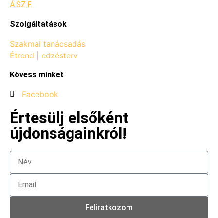
Á.SZ.F.
Szolgáltatások
Szakmai tanácsadás
Étrend | edzésterv
Kövess minket
Facebook
Értesülj elsőként
újdonságainkról!
Feliratkozom