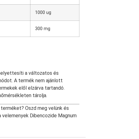
1000 ug
300 mg
helyettesíti a változatos és
ódot. A termék nem ajánlott
rmekek elől elzárva tartandó.
őmérsékleten tárolja.
terméket? Oszd meg velünk és
t a velemenyek Dibencozide Magnum