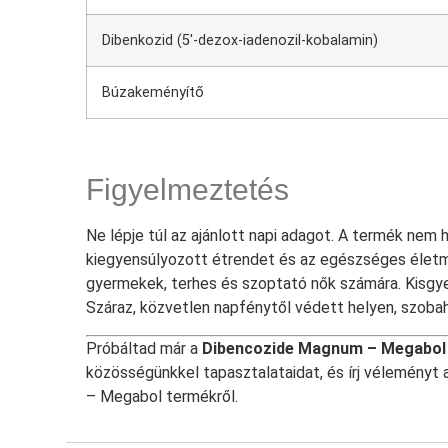
Dibenkozid (5′-dezox-iadenozil-kobalamin)
Búzakeményítő
Figyelmeztetés
Ne lépje túl az ajánlott napi adagot. A termék nem 
kiegyensúlyozott étrendet és az egészséges életm
gyermekek, terhes és szoptató nők számára. Kisgye
Száraz, közvetlen napfénytől védett helyen, szobah
Próbáltad már a
Dibencozide Magnum – Megabol
közösségünkkel tapasztalataidat, és írj vélemény
– Megabol termékről.