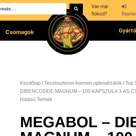
Van már
fiókod?
Bejele
Gyárt
Csomagok
Kezdőlap
/
Tesztoszteron-hormon optimalizálók
/
Top 
DIBENCOZIDE MAGNUM – 100 KAPSZULA 3-AS CSO
Hatású Termék
MEGABOL – DI