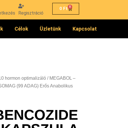
0
0
Ft
ntkezés
Regisztráció
ók
Célok
Üzletünk
Kapcsolat
10 hormon optimalizáló
/ MEGABOL –
MAG (99 ADAG) Erős Anabolikus
BENCOZIDE