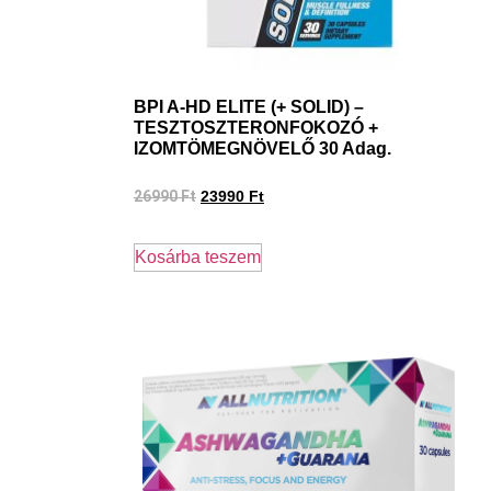
BPI A-HD ELITE (+ SOLID) –
TESZTOSZTERONFOKOZÓ +
IZOMTÖMEGNÖVELŐ 30 Adag.
26990
Ft
23990
Ft
Kosárba teszem