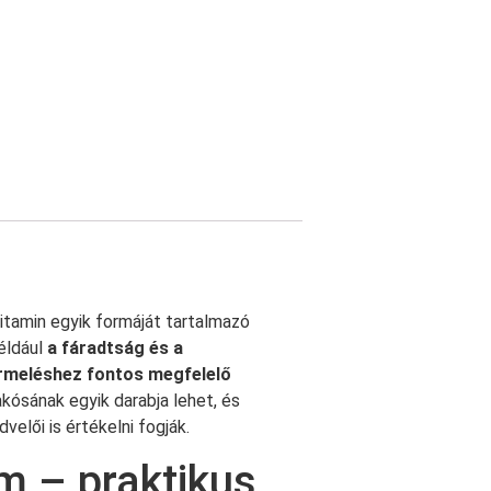
itamin egyik formáját tartalmazó
éldául
a fáradtság és a
rmeléshez fontos megfelelő
akósának egyik darabja lehet, és
velői is értékelni fogják.
 – praktikus