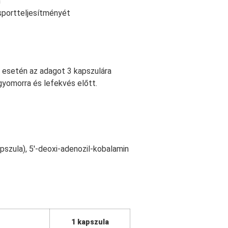
n
 sportteljesítményét
s esetén az adagot 3 kapszulára
gyomorra és lefekvés előtt.
kapszula), 5′-deoxi-adenozil-kobalamin
1 kapszula