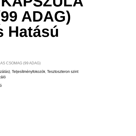
 KAPSZULA
99 ADAG)
s Hatású
-AS CSOMAG (99 ADAG)
zálás)
,
Teljesítményfokozók
,
Tesztoszteron szint
záló
zó