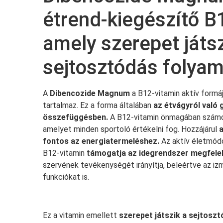
étrend-kiegészítő B
amely szerepet játsz
sejtosztódás folya
A
Dibencozide Magnum
a B12-vitamin aktív formá
tartalmaz. Ez a forma általában
az étvágyról való
összefüggésben.
A B12-vitamin önmagában számos 
amelyet minden sportoló értékelni fog. Hozzájárul
a
fontos az energiatermeléshez.
Az aktív életmódo
B12-vitamin
támogatja az idegrendszer megfel
szervének tevékenységét irányítja, beleértve az i
funkciókat is.
Ez a vitamin emellett
szerepet játszik a sejtosz