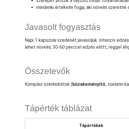
szerepet játszik a sejtosztódás folyamatába
mindenki értékelni fogja, aki növelni szeretné
Javasolt fogyasztás
Napi 1 kapszula szedését javasoljuk. Intenzív edzé
lehet növelni, 30-60 perccel edzés előtt, reggel éh
Összetevők
Komplex szénhidrátok (
búzakeményítő
, zselatin 
Tápérték táblázat
Tápértékek