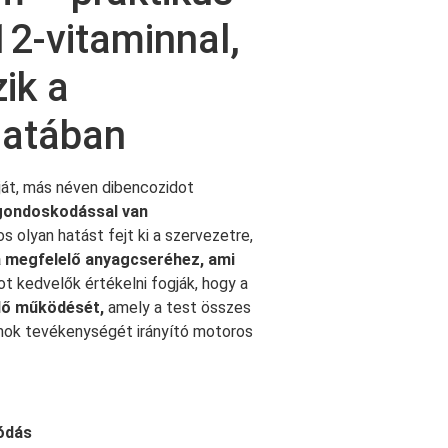
12-vitaminnal,
ik a
matában
ját, más néven dibencozidot
 gondoskodással van
olyan hatást fejt ki a szervezetre,
 megfelelő anyagcseréhez, ami
t kedvelők értékelni fogják, hogy a
elő működését,
amely a test összes
zmok tevékenységét irányító motoros
tódás