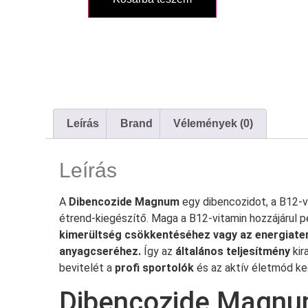
Leírás
Brand
Vélemények (0)
Leírás
A
Dibencozide Magnum
egy dibencozidot, a B12-v
étrend-kiegészítő. Maga a B12-vitamin hozzájárul p
kimerültség csökkentéséhez vagy az energiate
anyagcseréhez.
Így az
általános teljesítmény
kir
bevitelét a
profi sportolók
és az aktív életmód ked
Dibencozide Magnum