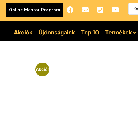
Online Mentor Program
Akciók
Újdonságaink
Top 10
Termékek
Akció!