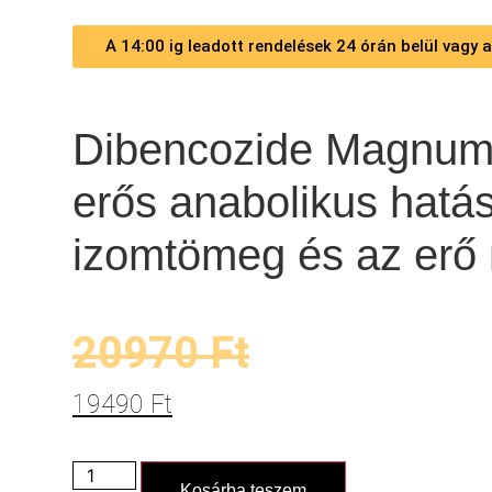
A 14:00 ig leadott rendelések 24 órán belül vagy
Dibencozide Magnum 
erős anabolikus hatá
izomtömeg és az erő 
20970
Ft
19490
Ft
Kosárba teszem