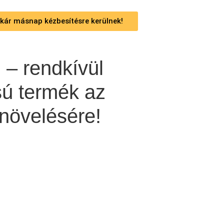
 akár másnap kézbesítésre kerülnek!
– rendkívül
sú termék az
növelésére!