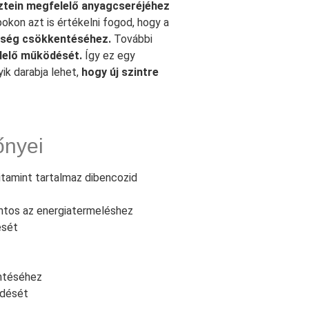
ztein megfelelő anyagcseréjéhez
okon azt is értékelni fogod, hogy a
ltség csökkentéséhez.
További
lelő működését.
Így ez egy
ik darabja lehet,
hogy új szintre
őnyei
itamint tartalmaz dibencozid
ontos az energiatermeléshez
ését
entéséhez
ödését