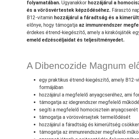
folyamatában.
Ugyanakkor
hozzájárul a homocis
és a vörösvértestek képződéséhez.
Fárasztó nap
B12-vitamin
hozzájárul a fáradtság és a kimerü
előnye, hogy támogatja
az immunrendszer megfe
érdekes étrend-kiegészítő, amely a kirakósjáték egy
emeld edzéscéljaidat és teljesítményedet.
A Dibencozide Magnum el
egy praktikus étrend-kiegészítő, amely B12-v
formájában
hozzájárul a megfelelő anyagcseréhez, ami f
támogatja az idegrendszer megfelelő működ
segíti a megfelelő homocisztein anyagcserét
támogatja a vörösvérsejtek termelődését
hozzájárul a fáradtság és kimerültség csökk
támogatja az immunrendszer megfelelő műk