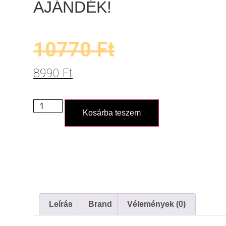
AJÁNDÉK!
10770
Ft
8990
Ft
Kosárba teszem
Leírás
Brand
Vélemények (0)