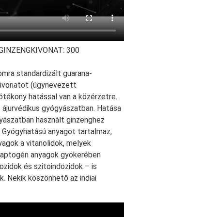
GINZENGKIVONAT:
300
mra standardizált guarana-
kivonatot (úgynevezett
tékony hatással van a közérzetre.
jurvédikus gyógyászatban. Hatása
gyászatban használt ginzenghez
s. Gyógyhatású anyagot tartalmaz,
agok a vitanolidok, melyek
 Adaptogén anyagok gyökerében
ozidok és szitoindozidok – is
k. Nekik köszönhető az indiai