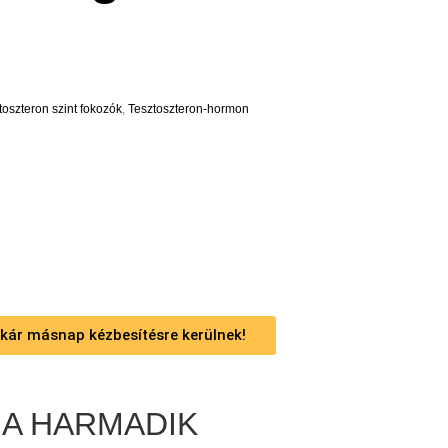
toszteron szint fokozók
,
Tesztoszteron-hormon
 akár másnap kézbesítésre kerülnek!
 A HARMADIK