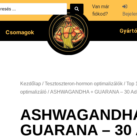
Van már
fiókod?
Bejele
Gyárt
Csomagok
Kezdőlap
/
Tesztoszteron-hormon optimalizálók
/
Top 
optimalizáló
/ ASHWAGANDHA + GUARANA – 30 Ada
ASHWAGANDHA
GUARANA – 30 