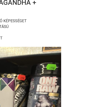
WAGANDHA +
LÓ KÉPESSÉGET
TÁSÚ
ÓT