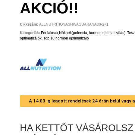
AKCIÓ!!
Cikkszám:
ALLNUTRITIONASHWAGUARANA30-2+1
Kategóriák:
Férfiaknak,Nőknek(potencia, hormon optimalizálás)
,
Tesz
optimalizálók
,
Top 10 hormon optimalizáló
A 14:00 ig leadott rendelések 24 órán belül vagy
HA KETTŐT VÁSÁROLSZ