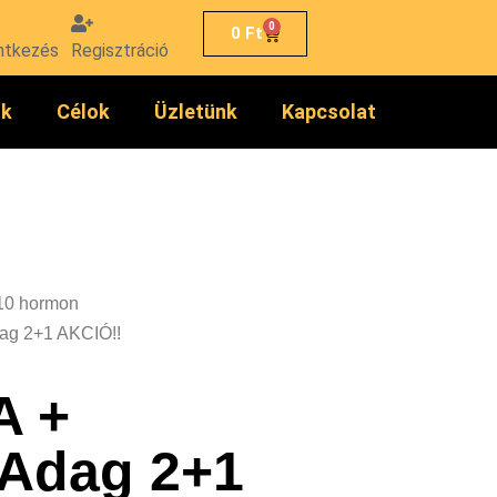
0
0
Ft
ntkezés
Regisztráció
ók
Célok
Üzletünk
Kapcsolat
10 hormon
g 2+1 AKCIÓ!!
 +
Adag 2+1