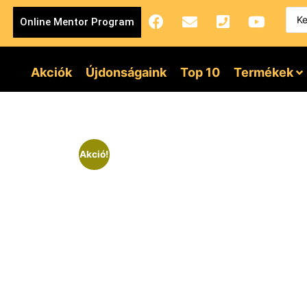
Online Mentor Program
Akciók
Újdonságaink
Top 10
Termékek
Akció!