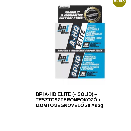
Akció!
BPI A-HD ELITE (+ SOLID) –
TESZTOSZTERONFOKOZÓ +
IZOMTÖMEGNÖVELŐ 30 Adag.