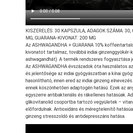
KISZERELÉS:
30 KAPSZULA,
ADAGOK SZÁMA:
30,
MG,
GUARANA-KIVONAT:
200 MG
Az ASHWAGANDHA + GUARANA
10% koffeintartalo
kivonatot tartalmaz, továbbá indiai ginzenggyökér-
ashwagandhát). A termék rendszeres fogyasztása jó
Az ASHWAGANDHA évszázadok óta használatos az á
és jelentősége az indiai gyógyászatban a kínai gyó
hasonlítható, innen ered az indiai ginzeng elnevezé
ennek köszönhetően adaptogén hatású. Ezek az any
egyszerre antibakteriális és rákellenes hatásúak.
glikovitanolid csoportba tartozó vegyületek – vitan
előfordulnak. Antioxidáns és méregtelenítő hatásúa
ginzeng stresszoldó és antidepresszáns hatása.