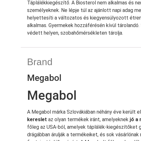
Táplálékkiegészítő. A Biosterol nem alkalmas és ne
személyeknek. Ne lépje túl az ajánlott napi adag 
helyettesíti a változatos és kiegyensúlyozott étr
alkalmas. Gyermekek hozzáférésén kívül tárolandó.
védett helyen, szobahőmérsékleten tárolja.
Brand
Megabol
Megabol
A Megabol márka Szlovákiában néhány éve került el
kereslet
az olyan termékek iránt, amelyeknek
jó a 
főleg az USA-ból, amelyek táplálék-kiegészítőket g
drágábban árulják a termékeiket, és sok vásárlónak