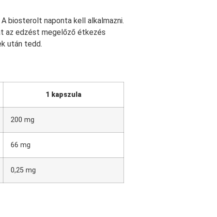
A biosterolt naponta kell alkalmazni.
át az edzést megelőző étkezés
ek után tedd.
1 kapszula
200 mg
66 mg
0,25 mg