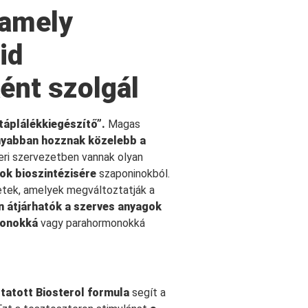
 amely
id
ént szolgál
táplálékkiegészítő”.
Magas
yabban hozznak közelebb a
ri szervezetben vannak olyan
ok bioszintézisére
szaponinokból.
etek, amelyek megváltoztatják a
n átjárhatók a szerves anyagok
monokká
vagy parahormonokká
tatott Biosterol
formula
segít a