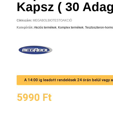
Kapsz ( 30 Adag
Cikkszám:
MEGABOLBIOTESTOAKCIÓ
Kategóriák:
Akciós termékek
,
Komplex termékek
,
Tesztoszteron-hormo
A 14:00 ig leadott rendelések 24 órán belül vagy
5990
Ft