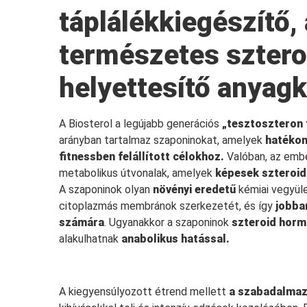
táplálékkiegészítő,
természetes sztero
helyettesítő anyagk
A Biosterol a legújabb generációs
„tesztoszteron 
arányban tartalmaz szaponinokat, amelyek
hatékon
fitnessben felállított célokhoz
.
Valóban, az embe
metabolikus útvonalak, amelyek
képesek szteroid
A szaponinok olyan
növényi eredetű
kémiai vegyül
citoplazmás membránok szerkezetét, és így
jobba
számára
. Ugyanakkor a szaponinok
szteroid hor
alakulhatnak
anabolikus hatással
.
A kiegyensúlyozott étrend mellett
a szabadalmaz