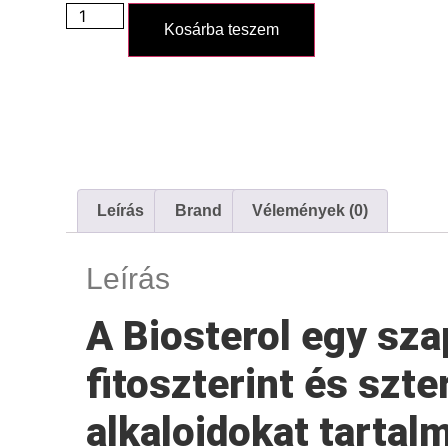
Kosárba teszem
Leírás
Brand
Vélemények (0)
Leírás
A Biosterol egy sza
fitoszterint és szte
alkaloidokat tartal