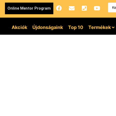
Online Mentor Program
Akciók
Újdonságaink
Top 10
Termékek