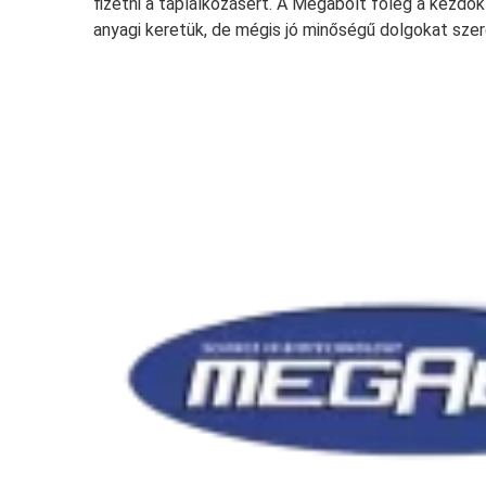
fizetni a táplálkozásért. A Megabolt főleg a kezdők 
anyagi keretük, de mégis jó minőségű dolgokat szer