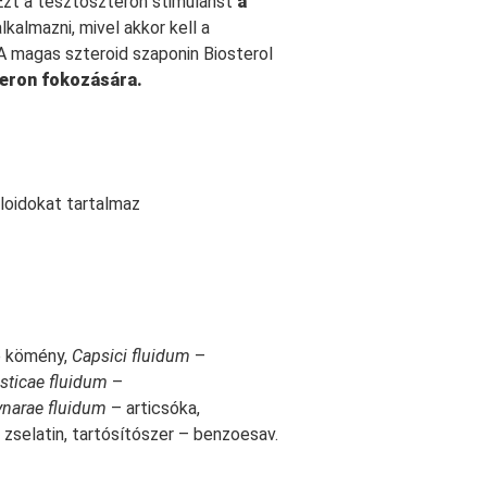
 Ezt a tesztoszteron stimulánst
a
lkalmazni, mivel akkor kell a
A magas szteroid szaponin Biosterol
eron fokozására.
aloidokat tartalmaz
 kömény,
Capsici fluidum
–
sticae fluidum
–
ynarae fluidum
– articsóka,
 zselatin, tartósítószer – benzoesav.