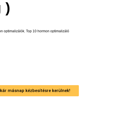
 )
n optimalizálók
,
Top 10 hormon optimalizáló
 akár másnap kézbesítésre kerülnek!