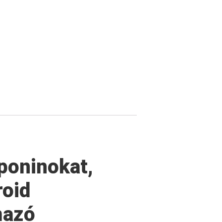
poninokat,
roid
mazó