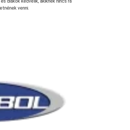
és diákok kedvelik, akiknek nincs rá
etnének venni.