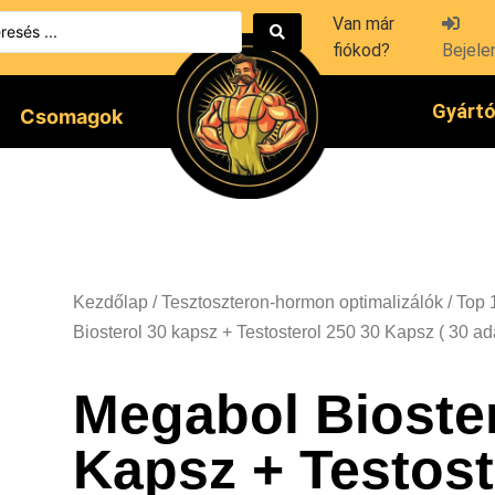
Van már
fiókod?
Bejele
Gyárt
Csomagok
Kezdőlap
/
Tesztoszteron-hormon optimalizálók
/
Top 
Biosterol 30 kapsz + Testosterol 250 30 Kapsz ( 30 ad
Megabol Bioster
Kapsz + Testost