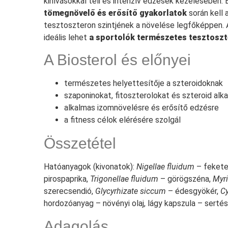
kihívásokkal teli és intenzív edzések kezelésében.
tömegnövelő és erősítő gyakorlatok
során kell a
tesztoszteron szintjének a növelése legfőképpen. 
ideális lehet
a sportolók természetes tesztoszt
A Biosterol és előnyei
természetes helyettesítője a szteroidoknak
szaponinokat, fitoszterolokat és szteroid alk
alkalmas izomnövelésre és erősítő edzésre
a fitness célok elérésére szolgál
Összetétel
Hatóanyagok (kivonatok):
Nigellae fluidum
– fekete
pirospaprika,
Trigonellae fluidum
– görögszéna,
Myri
szerecsendió,
Glycyrhizate siccum
– édesgyökér,
C
hordozóanyag – növényi olaj, lágy kapszula – sertés
Adagolás