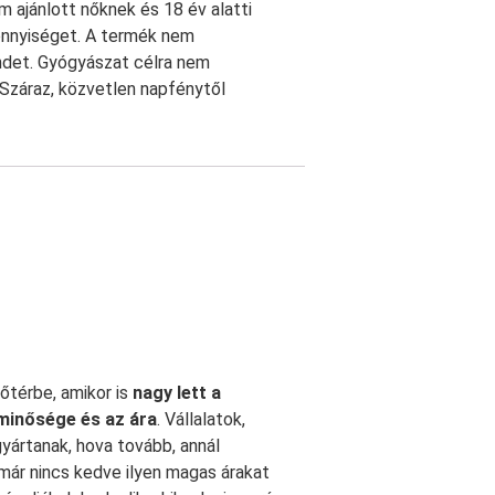
m ajánlott nőknek és 18 év alatti
mennyiséget. A termék nem
endet. Gyógyászat célra nem
 Száraz, közvetlen napfénytől
őtérbe, amikor is
nagy lett a
minősége és az ára
. Vállalatok,
yártanak, hova tovább, annál
 már nincs kedve ilyen magas árakat