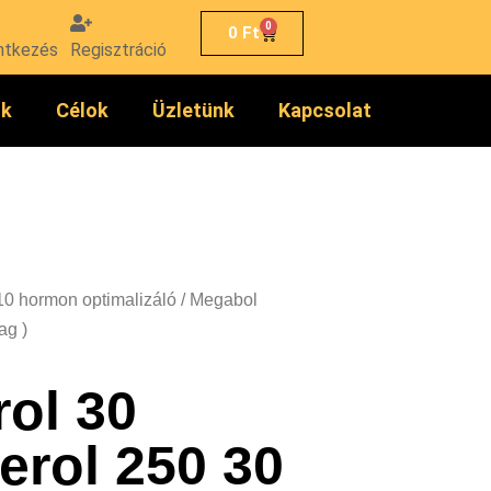
0
0
Ft
ntkezés
Regisztráció
ók
Célok
Üzletünk
Kapcsolat
10 hormon optimalizáló
/ Megabol
ag )
ol 30
erol 250 30