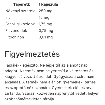
Tápérétk
1 kapszula
Növényi szterolok
250 mg
Inulin
15 mg
Fenol-glikozidok
1,75 mg
Flavonoidok
0,75 mg
Fitochinón
0,01 mg
Figyelmeztetés
Táplálékkiegészítő. Ne lépje túl az ajánlott napi
adagot. A termék nem helyettesíti a változatos és
kiegyensúlyozott étrendet. Gyógyászati célra nem
alkalmas. A termék nem ajánlott gyermekek, terhes
és szoptató nők számára. Gyermekek elől elzárva
tartandó. Száraz, közvetlen napfénytől védett helyen,
szobahőmérsékleten tárolja.