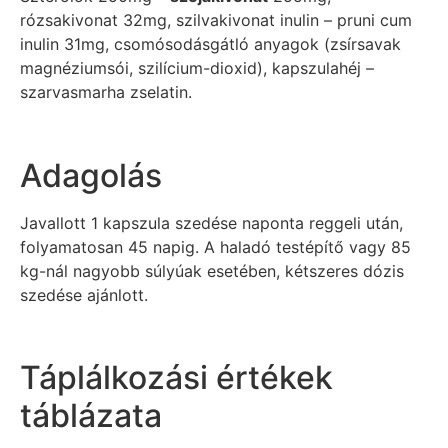
rózsakivonat 32mg, szilvakivonat inulin – pruni cum
inulin 31mg, csomósodásgátló anyagok (zsírsavak
magnéziumsói, szilícium-dioxid), kapszulahéj –
szarvasmarha zselatin.
Adagolás
Javallott 1 kapszula szedése naponta reggeli után,
folyamatosan 45 napig. A haladó testépítő vagy 85
kg-nál nagyobb súlyúak esetében, kétszeres dózis
szedése ajánlott.
Táplálkozási értékek
táblázata