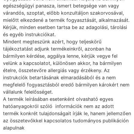
egészségügyi panasza, ismert betegsége van vagy
várandós, szoptat, előbb konzultáljon szakorvosával,
mielőtt elkezdené a termék fogyasztását, alkalmazását.
Kérjük, minden esetben tartsa be az adagolási, tárolási
és egyéb instrukciókat.
Mindent megteszünk azért, hogy teljeskörű
tájékoztatást adjunk termékeinkről, azonban ha
bármilyen kérdése, aggálya lenne, kérjük vegye fel
velünk a kapcsolatot, különösen akkor, ha bármilyen
ételre, összetevőre allergiás vagy érzékeny. Az
instrukciók betartásának elmaradásából és a nem
megfelelő fogyasztásból eredő bármilyen károkért nem
vállalunk felelősséget.
A termék leírásában esetenként olvasható egyes
hatóanyagokról szóló információk nem az adott
termék konkrét tulajdonságait írják le, hanem jellemzően
az összetevőkkel kapcsolatos tudományos publikáción
alapulnak