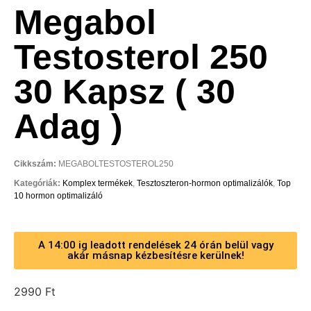
Megabol
Testosterol 250
30 Kapsz ( 30
Adag )
Cikkszám:
MEGABOLTESTOSTEROL250
Kategóriák:
Komplex termékek
,
Tesztoszteron-hormon optimalizálók
,
Top
10 hormon optimalizáló
A 14:00 ig leadott rendelések 24 órán belül vagy
akár másnap kézbesítésre kerülnek!
2990
Ft