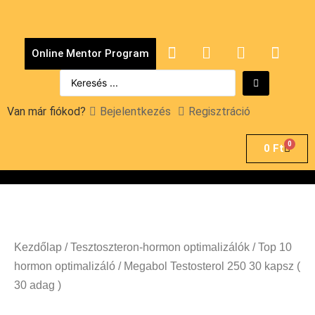
Online Mentor Program
Van már fiókod?
Bejelentkezés
Regisztráció
0
0
Ft
Kezdőlap
/
Tesztoszteron-hormon optimalizálók
/
Top 10
hormon optimalizáló
/ Megabol Testosterol 250 30 kapsz (
30 adag )