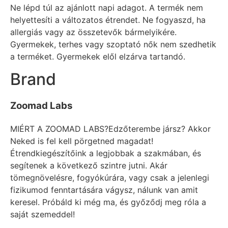
Ne lépd túl az ajánlott napi adagot. A termék nem
helyettesíti a változatos étrendet. Ne fogyaszd, ha
allergiás vagy az összetevők bármelyikére.
Gyermekek, terhes vagy szoptató nők nem szedhetik
a terméket. Gyermekek elől elzárva tartandó.
Brand
Zoomad Labs
MIÉRT A ZOOMAD LABS?Edzőterembe jársz? Akkor
Neked is fel kell pörgetned magadat!
Étrendkiegészítőink a legjobbak a szakmában, és
segítenek a következő szintre jutni. Akár
tömegnövelésre, fogyókúrára, vagy csak a jelenlegi
fizikumod fenntartására vágysz, nálunk van amit
keresel. Próbáld ki még ma, és győződj meg róla a
saját szemeddel!