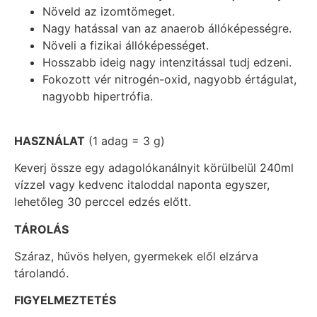
Növeld az izomtömeget.
Nagy hatással van az anaerob állóképességre.
Növeli a fizikai állóképességet.
Hosszabb ideig nagy intenzitással tudj edzeni.
Fokozott vér nitrogén-oxid, nagyobb értágulat,
nagyobb hipertrófia.
HASZNÁLAT
(1 adag = 3 g)
Keverj össze egy adagolókanálnyit körülbelül 240ml
vízzel vagy kedvenc italoddal naponta egyszer,
lehetőleg 30 perccel edzés előtt.
TÁROLÁS
Száraz, hűvös helyen, gyermekek elől elzárva
tárolandó.
FIGYELMEZTETÉS