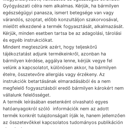
Gyógyászati célra nem alkalmas. Kérjük, ha bármilyen
egészségügyi panasza, ismert betegsége van vagy
várandós, szoptat, előbb konzultáljon szakorvosával,
mielőtt elkezdené a termék fogyasztását, alkalmazását.
Kérjük, minden esetben tartsa be az adagolási, tárolási
és egyéb instrukciókat.
Mindent megteszünk azért, hogy teljeskörű
tájékoztatást adjunk termékeinkről, azonban ha
bármilyen kérdése, aggálya lenne, kérjük vegye fel
velünk a kapcsolatot, különösen akkor, ha bármilyen
ételre, összetevőre allergiás vagy érzékeny. Az
instrukciók betartásának elmaradásából és a nem
megfelelő fogyasztásból eredő bármilyen károkért nem
vállalunk felelősséget.
A termék leírásában esetenként olvasható egyes
hatóanyagokról szóló információk nem az adott
termék konkrét tulajdonságait írják le, hanem jellemzően
az összetevőkkel kapcsolatos tudományos publikáción