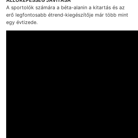
ÁLLÓKÉPESSÉG JAVÍTÁSA
A sportolók számára a béta-alanin a kitartás és az
erő legfontosabb étrend-kiegészítője már több mint
egy évtizede.