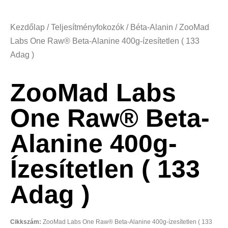
Kezdőlap
/
Teljesítményfokozók
/
Béta-Alanin
/ ZooMad
Labs One Raw® Beta-Alanine 400g-ízesítetlen ( 133
Adag )
ZooMad Labs
One Raw® Beta-
Alanine 400g-
Ízesítetlen ( 133
Adag )
Cikkszám:
ZooMad Labs One Raw® Beta-Alanine 400g-ízesítetlen ( 133