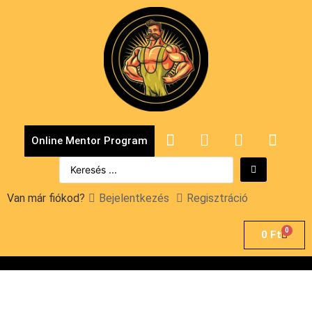
Online Mentor Program
Van már fiókod?
Bejelentkezés
Regisztráció
0
0
Ft