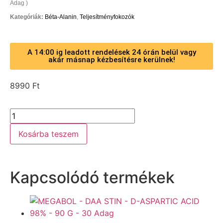
Adag )
Kategóriák:
Béta-Alanin
,
Teljesítményfokozók
A 14:00 ig leadott rendelések 24 órán belül vagy
akár másnap kézbesítésre kerülnek!
8990
Ft
Kosárba teszem
Kapcsolódó termékek