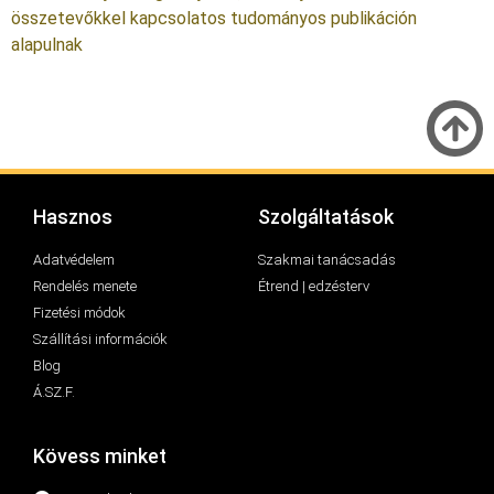
összetevőkkel kapcsolatos tudományos publikáción
alapulnak
Hasznos
Szolgáltatások
Adatvédelem
Szakmai tanácsadás
Rendelés menete
Étrend | edzésterv
Fizetési módok
Szállítási információk
Blog
Á.SZ.F.
Kövess minket