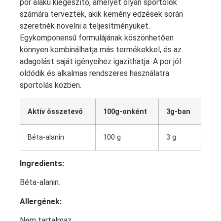
por alakú kiegészítő, amelyet olyan sportolók
számára terveztek, akik kemény edzések során
szeretnék növelni a teljesítményüket.
Egykomponensű formulájának köszönhetően
könnyen kombinálhatja más termékekkel, és az
adagolást saját igényeihez igazíthatja. A por jól
oldódik és alkalmas rendszeres használatra
sportolás közben.
Aktív összetevő
100g-onként
3g-ban
Béta-alanin
100 g
3 g
Ingredients:
Béta-alanin.
Allergének:
Nem tartalmaz.