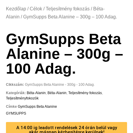
Kezdőlap
/
Célok
/
Teljesítmény fokozás
/
Béta-
Alanin
/ GymSupps Beta Alanine – 300g – 100 Adag.
GymSupps Beta
Alanine – 300g –
100 Adag.
Cikkszám:
GymSupps Beta Alanine - 300g - 100 Adag.
Kategóriák:
Béta-Alanin
,
Béta-Alanin
,
Teljesítmény fokozás
,
Teljesítményfokozók
Címke
GymSupps Beta Alanine
GYMSUPPS
A 14:00 ig leadott rendelések 24 órán belül vagy
akár másnap kézbesítésre kerülnek!