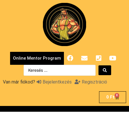
Online Mentor Program
Van már fiókod?
Bejelentkezés
Regisztráció
0
0
Ft