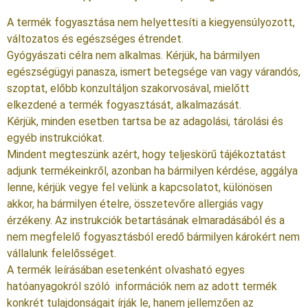
A termék fogyasztása nem helyettesíti a kiegyensúlyozott,
változatos és egészséges étrendet.
Gyógyászati célra nem alkalmas. Kérjük, ha bármilyen
egészségügyi panasza, ismert betegsége van vagy várandós,
szoptat, előbb konzultáljon szakorvosával, mielőtt
elkezdené a termék fogyasztását, alkalmazását.
Kérjük, minden esetben tartsa be az adagolási, tárolási és
egyéb instrukciókat.
Mindent megteszünk azért, hogy teljeskörű tájékoztatást
adjunk termékeinkről, azonban ha bármilyen kérdése, aggálya
lenne, kérjük vegye fel velünk a kapcsolatot, különösen
akkor, ha bármilyen ételre, összetevőre allergiás vagy
érzékeny. Az instrukciók betartásának elmaradásából és a
nem megfelelő fogyasztásból eredő bármilyen károkért nem
vállalunk felelősséget.
A termék leírásában esetenként olvasható egyes
hatóanyagokról szóló információk nem az adott termék
konkrét tulajdonságait írják le, hanem jellemzően az