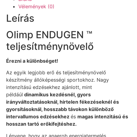
Vélemények (0)
Leírás
Olimp ENDUGEN ™
teljesítménynövelő
Érezni a különbséget!
Az egyik legjobb erő és teljesítménynövelő
készítmény állóképességi sportokhoz. Nagy
intenzítású edzésekhez ajánlott, mint
példáúl
dinamikus kezdésnél, gyors
irányváltoztatásoknál, hirtelen fékezéseknél és
gyorsításoknál, hosszabb távokon különböző
intervallumos edzésekhez
és
magas intenzitású és
hosszan tartó erőkifejtéshez.
Lényege, hogy az anaerob energiatermelés