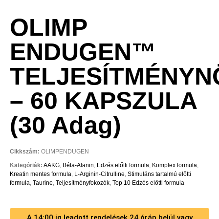
OLIMP
ENDUGEN™
TELJESÍTMÉNYN
– 60 KAPSZULA
(30 Adag)
Cikkszám:
OLIMPENDUGEN
Kategóriák:
AAKG
,
Béta-Alanin
,
Edzés előtti formula
,
Komplex formula
,
Kreatin mentes formula
,
L-Arginin-Citrulline
,
Stimuláns tartalmú előtti
formula
,
Taurine
,
Teljesítményfokozók
,
Top 10 Edzés előtti formula
A 14:00 ig leadott rendelések 24 órán belül vagy