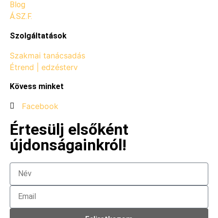
Blog
Á.SZ.F.
Szolgáltatások
Szakmai tanácsadás
Étrend | edzésterv
Kövess minket
Facebook
Értesülj elsőként
újdonságainkról!