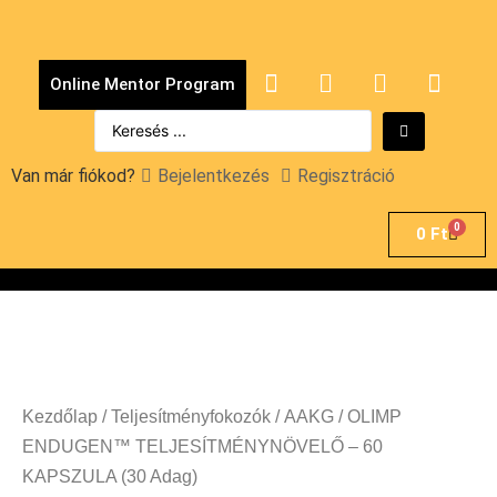
Online Mentor Program
Van már fiókod?
Bejelentkezés
Regisztráció
0
0
Ft
Kezdőlap
/
Teljesítményfokozók
/
AAKG
/ OLIMP
ENDUGEN™ TELJESÍTMÉNYNÖVELŐ – 60
KAPSZULA (30 Adag)