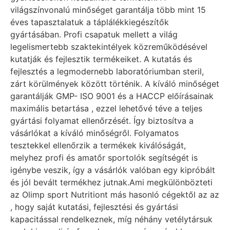
világszínvonalú minőséget garantálja több mint 15
éves tapasztalatuk a táplálékkiegészítők
gyártásában. Profi csapatuk mellett a világ
legelismertebb szaktekintélyek közreműködésével
kutatják és fejlesztik termékeiket. A kutatás és
fejlesztés a legmodernebb laboratóriumban steril,
zárt körülmények között történik. A kíváló minőséget
garantálják GMP- ISO 9001 és a HACCP előírásainak
maximális betartása , ezzel lehetővé téve a teljes
gyártási folyamat ellenőrzését. Így biztosítva a
vásárlókat a kíváló minőségről. Folyamatos
tesztekkel ellenőrzik a termékek kiválóságát,
melyhez profi és amatőr sportolók segítségét is
igénybe veszik, így a vásárlók valóban egy kipróbált
és jól bevált termékhez jutnak.Ami megkülönbözteti
az Olimp sport Nutritiont más hasonló cégektől az az
, hogy saját kutatási, fejlesztési és gyártási
kapacitással rendelkeznek, míg néhány vetélytársuk