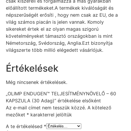
csak kiszereli és forgalmazza a más gyárakban
előállított termékeket.A termékek kiválóságát és
népszerűségét erősíti , hogy nem csak az EU, de a
világ számos piacán is jelen vannak. Komoly
sikereket értek el az olyan magas szigorú
követelményeket támasztó országokban is mint
Németország, Svédország, Anglia.Ezt bizonyítja
világszerte több millió elégedett vásárlójuk.
Értékelések
Még nincsenek értékelések.
„OLIMP ENDUGEN™ TELJESÍTMÉNYNÖVELŐ – 60
KAPSZULA (30 Adag)” értékelése elsőként
Az e-mail címet nem tesszük közzé.
A kötelező
mezőket
*
karakterrel jelöltük
A te értékelésed
*