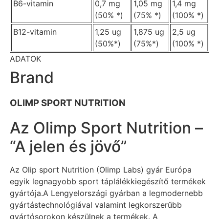
B6-vitamin
0,7 mg
1,05 mg
1,4 mg
(50% *)
(75% *)
(100% *)
B12-vitamin
1,25 ug
1,875 ug
2,5 ug
(50%*)
(75%*)
(100% *)
ADATOK
Brand
OLIMP SPORT NUTRITION
Az Olimp Sport Nutrition –
“A jelen és jövő”
Az Olip sport Nutrition (Olimp Labs) gyár Európa
egyik legnagyobb sport táplálékkiegészítő termékek
gyártója.A Lengyelországi gyárban a legmodernebb
gyártástechnológiával valamint legkorszerűbb
gyártósorokon készülnek a termékek. A