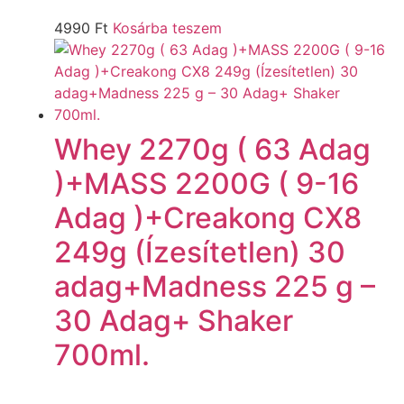
4990
Ft
Kosárba teszem
Whey 2270g ( 63 Adag
)+MASS 2200G ( 9-16
Adag )+Creakong CX8
249g (Ízesítetlen) 30
adag+Madness 225 g –
30 Adag+ Shaker
700ml.