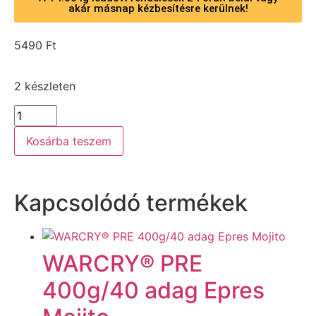
akár másnap kézbesítésre kerülnek!
5490
Ft
2 készleten
Kosárba teszem
Kapcsolódó termékek
WARCRY® PRE
400g/40 adag Epres