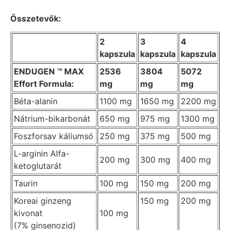
Összetevők:
2
3
4
kapszula
kapszula
kapszula
ENDUGEN ™ MAX
2536
3804
5072
Effort Formula:
mg
mg
mg
Béta-alanin
1100 mg
1650 mg
2200 mg
Nátrium-bikarbonát
650 mg
975 mg
1300 mg
Foszforsav káliumsó
250 mg
375 mg
500 mg
L-arginin
Alfa-
200 mg
300 mg
400 mg
ketoglutarát
Taurin
100 mg
150 mg
200 mg
Koreai ginzeng
150 mg
200 mg
kivonat
100 mg
(7% ginsenozid)