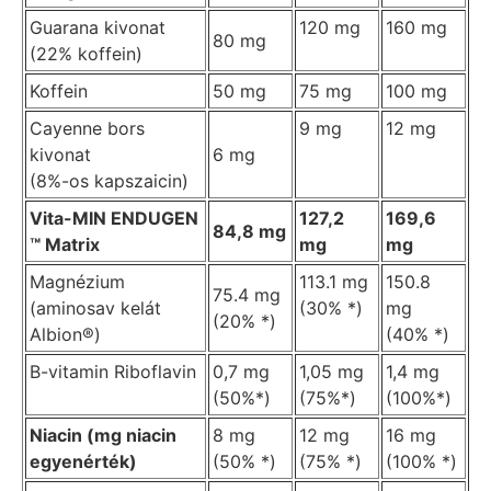
Guarana kivonat
120 mg
160 mg
80 mg
(22% koffein)
Koffein
50 mg
75 mg
100 mg
Cayenne bors
9 mg
12 mg
kivonat
6 mg
(8%-os kapszaicin)
Vita-MIN ENDUGEN
127,2
169,6
84,8 mg
™ Matrix
mg
mg
Magnézium
113.1 mg
150.8
75.4 mg
(aminosav kelát
(30% *)
mg
(20% *)
Albion®)
(40% *)
B-vitamin Riboflavin
0,7 mg
1,05 mg
1,4 mg
(50%*)
(75%*)
(100%*)
Niacin (mg niacin
8 mg
12 mg
16 mg
egyenérték)
(50% *)
(75% *)
(100% *)