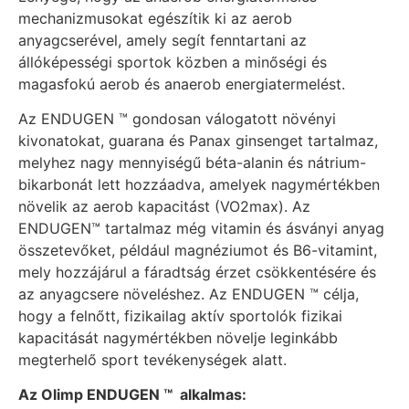
mechanizmusokat egészítik ki az aerob
anyagcserével, amely segít fenntartani az
állóképességi sportok közben a minőségi és
magasfokú aerob és anaerob energiatermelést.
Az ENDUGEN ™ gondosan válogatott növényi
kivonatokat, guarana és Panax ginsenget tartalmaz,
melyhez nagy mennyiségű béta-alanin és nátrium-
bikarbonát lett hozzáadva, amelyek nagymértékben
növelik az aerob kapacitást (VO2max). Az
ENDUGEN™ tartalmaz még vitamin és ásványi anyag
összetevőket, például magnéziumot és B6-vitamint,
mely hozzájárul a fáradtság érzet csökkentésére és
az anyagcsere növeléshez. Az ENDUGEN ™ célja,
hogy a felnőtt, fizikailag aktív sportolók fizikai
kapacitását nagymértékben növelje leginkább
megterhelő sport tevékenységek alatt.
Az Olimp ENDUGEN ™ alkalmas: