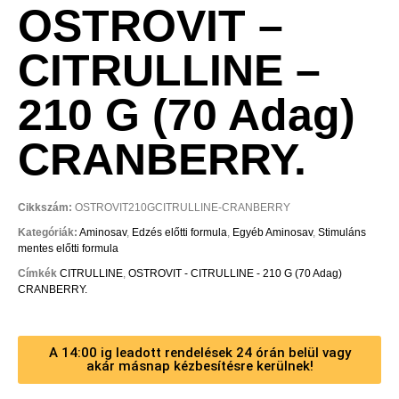
OSTROVIT –
CITRULLINE –
210 G (70 Adag)
CRANBERRY.
Cikkszám:
OSTROVIT210GCITRULLINE-CRANBERRY
Kategóriák:
Aminosav
,
Edzés előtti formula
,
Egyéb Aminosav
,
Stimuláns
mentes előtti formula
Címkék
CITRULLINE
,
OSTROVIT - CITRULLINE - 210 G (70 Adag)
CRANBERRY.
A 14:00 ig leadott rendelések 24 órán belül vagy
akár másnap kézbesítésre kerülnek!