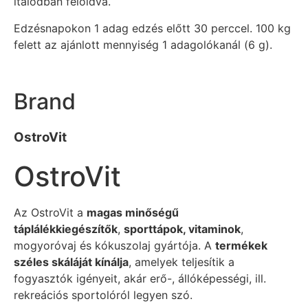
italodban feloldva.
Edzésnapokon 1 adag edzés előtt 30 perccel. 100 kg
felett az ajánlott mennyiség 1 adagolókanál (6 g).
Brand
OstroVit
OstroVit
Az OstroVit a
magas minőségű
táplálékkiegészítők
,
sporttápok, vitaminok
,
mogyoróvaj és kókuszolaj gyártója. A
termékek
széles skáláját kínálja
, amelyek teljesítik a
fogyasztók igényeit, akár erő-, állóképességi, ill.
rekreációs sportolóról legyen szó.