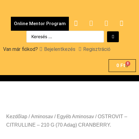
Online Mentor Program
Van már fiókod?
Bejelentkezés
Regisztráció
0
0
Ft
Kezdőlap
/
Aminosav
/
Egyéb Aminosav
/ OSTROVIT –
CITRULLINE – 210 G (70 Adag) CRANBERRY.