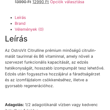
13990
Ft
12990
Ft
Opciók választása
Leírás
Brand
Vélemények (0)
Leírás
Az OstroVit Citrulline prémium minőségű citrulin-
malát taurinnal és B6 vitaminnal, amely növeli a
szervezet funkcionális kapacitását, az edzés
hatékonyságát, hosszabb izompumpát tesz lehetővé.
Edzés után fogyasztva hozzájárul a fáradtságérzet
és az izomfájdalom csökkenéséhez, illetve a
gyorsabb regenerációhoz.
Adagolás:
1/2 adagolókanál vízben vagy kedvenc