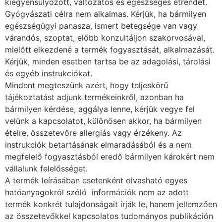
kiegyensúlyozott, változatos és egészséges étrendet.
Gyógyászati célra nem alkalmas. Kérjük, ha bármilyen
egészségügyi panasza, ismert betegsége van vagy
várandós, szoptat, előbb konzultáljon szakorvosával,
mielőtt elkezdené a termék fogyasztását, alkalmazását.
Kérjük, minden esetben tartsa be az adagolási, tárolási
és egyéb instrukciókat.
Mindent megteszünk azért, hogy teljeskörű
tájékoztatást adjunk termékeinkről, azonban ha
bármilyen kérdése, aggálya lenne, kérjük vegye fel
velünk a kapcsolatot, különösen akkor, ha bármilyen
ételre, összetevőre allergiás vagy érzékeny. Az
instrukciók betartásának elmaradásából és a nem
megfelelő fogyasztásból eredő bármilyen károkért nem
vállalunk felelősséget.
A termék leírásában esetenként olvasható egyes
hatóanyagokról szóló információk nem az adott
termék konkrét tulajdonságait írják le, hanem jellemzően
az összetevőkkel kapcsolatos tudományos publikáción