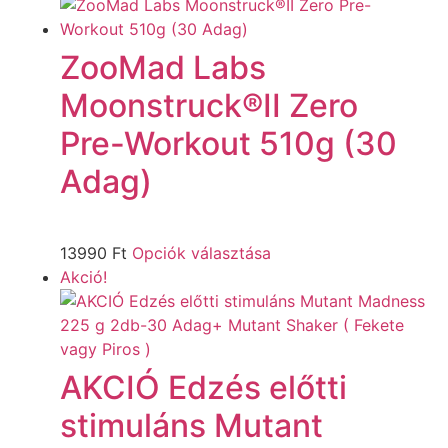
ZooMad Labs
Moonstruck®II Zero
Pre-Workout 510g (30
Adag)
13990
Ft
Opciók választása
Akció!
AKCIÓ Edzés előtti
stimuláns Mutant