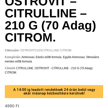
OSTROVIT –
CITRULLINE –
210 G (70 Adag)
CITROM.
Cikkszám:
OSTROVIT210GCITRULLINE-CITROM
Kategóriák:
Aminosav
,
Edzés előtti formula
,
Egyéb Aminosav
,
Stimuláns
mentes előtti formula
Címkék
CITRULLINE
,
OSTROVIT - CITRULLINE - 210 G (70 Adag)
CITROM.
A 14:00 ig leadott rendelések 24 órán belül vagy
akár másnap kézbesítésre kerülnek!
4990
Ft