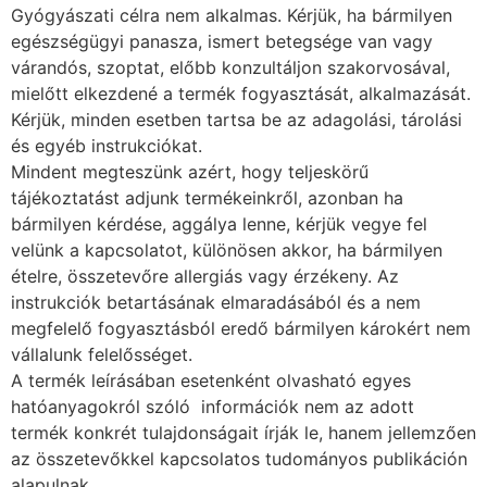
Gyógyászati célra nem alkalmas. Kérjük, ha bármilyen
egészségügyi panasza, ismert betegsége van vagy
várandós, szoptat, előbb konzultáljon szakorvosával,
mielőtt elkezdené a termék fogyasztását, alkalmazását.
Kérjük, minden esetben tartsa be az adagolási, tárolási
és egyéb instrukciókat.
Mindent megteszünk azért, hogy teljeskörű
tájékoztatást adjunk termékeinkről, azonban ha
bármilyen kérdése, aggálya lenne, kérjük vegye fel
velünk a kapcsolatot, különösen akkor, ha bármilyen
ételre, összetevőre allergiás vagy érzékeny. Az
instrukciók betartásának elmaradásából és a nem
megfelelő fogyasztásból eredő bármilyen károkért nem
vállalunk felelősséget.
A termék leírásában esetenként olvasható egyes
hatóanyagokról szóló információk nem az adott
termék konkrét tulajdonságait írják le, hanem jellemzően
az összetevőkkel kapcsolatos tudományos publikáción
alapulnak