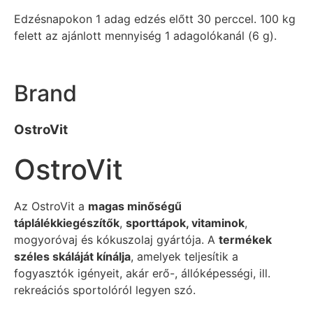
Edzésnapokon 1 adag edzés előtt 30 perccel. 100 kg
felett az ajánlott mennyiség 1 adagolókanál (6 g).
Brand
OstroVit
OstroVit
Az OstroVit a
magas minőségű
táplálékkiegészítők
,
sporttápok, vitaminok
,
mogyoróvaj és kókuszolaj gyártója. A
termékek
széles skáláját kínálja
, amelyek teljesítik a
fogyasztók igényeit, akár erő-, állóképességi, ill.
rekreációs sportolóról legyen szó.