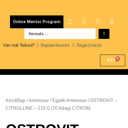
Online Mentor Program
Van már fiókod?
Bejelentkezés
Regisztráció
0
0
Ft
Kezdőlap
/
Aminosav
/
Egyéb Aminosav
/ OSTROVIT –
CITRULLINE – 210 G (70 Adag) CITROM.