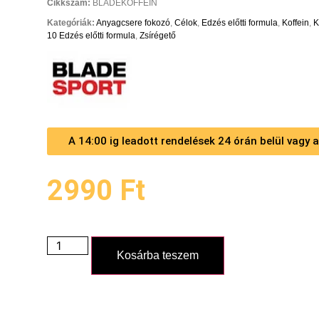
Cikkszám:
BLADEKOFFEIN
Kategóriák:
Anyagcsere fokozó
,
Célok
,
Edzés előtti formula
,
Koffein
,
K
10 Edzés előtti formula
,
Zsírégető
A 14:00 ig leadott rendelések 24 órán belül vagy
2990
Ft
Kosárba teszem