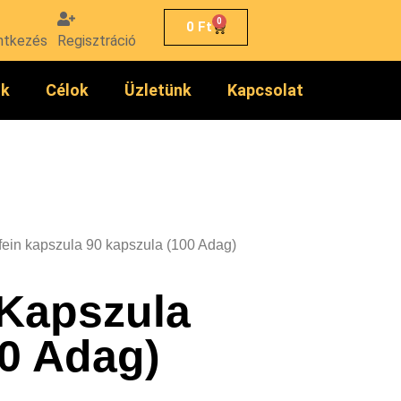
0
0
Ft
ntkezés
Regisztráció
ók
Célok
Üzletünk
Kapcsolat
ein kapszula 90 kapszula (100 Adag)
Kapszula
00 Adag)