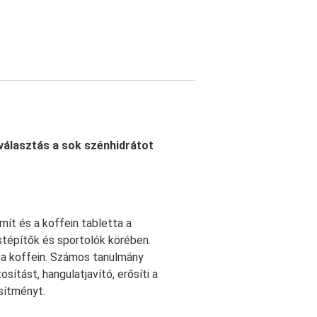
 választás a sok szénhidrátot
mít és a koffein tabletta a
stépítők és sportolók körében.
 a koffein. Számos tanulmány
sítást, hangulatjavító, erősíti a
esítményt.