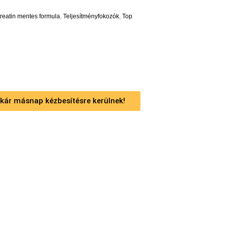
reatin mentes formula
,
Teljesítményfokozók
,
Top
 akár másnap kézbesítésre kerülnek!