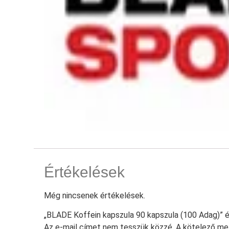
Értékelések
Még nincsenek értékelések.
„BLADE Koffein kapszula 90 kapszula (100 Adag)” 
Az e-mail címet nem tesszük közzé.
A kötelező m