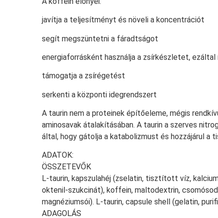
A koffein előnyei:
javítja a teljesítményt és növeli a koncentrációt
segít megszüntetni a fáradtságot
energiaforrásként használja a zsírkészletet, ezálta
támogatja a zsírégetést
serkenti a központi idegrendszert
A taurin nem a proteinek építőeleme, mégis rendkív
aminosavak átalakításában. A taurin a szerves nitr
által, hogy gátolja a katabolizmust és hozzájárul 
ADATOK:
ÖSSZETEVŐK
L-taurin, kapszulahéj (zselatin, tisztított víz, kalc
oktenil-szukcinát), koffein, maltodextrin, csomósod
magnéziumsói). L-taurin, capsule shell (gelatin, puri
ADAGOLÁS