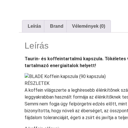
Leírás
Brand
Vélemények (0)
Leírás
Taurin- és koffeintartalmú kapszula. Tökéletes
tartalmazó energiaitalok helyett!
RÉSZLETEK
A koffein világszerte a leghíresebb élénkítőnek szá
leggyakrabban használt formája az élénkítőknek te
Semmi nem fogja úgy felpörgetni edzés előtt, mint
bizonyította, hogy növeli az éberséget, az összponto
fájdalom toleranciáját, égeti a zsírt és javítja a telj