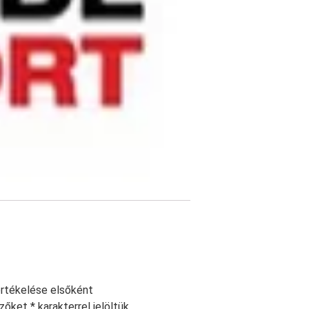
értékelése elsőként
ezőket
*
karakterrel jelöltük