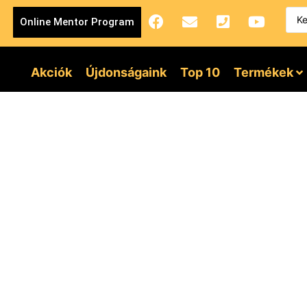
Online Mentor Program
Akciók
Újdonságaink
Top 10
Termékek