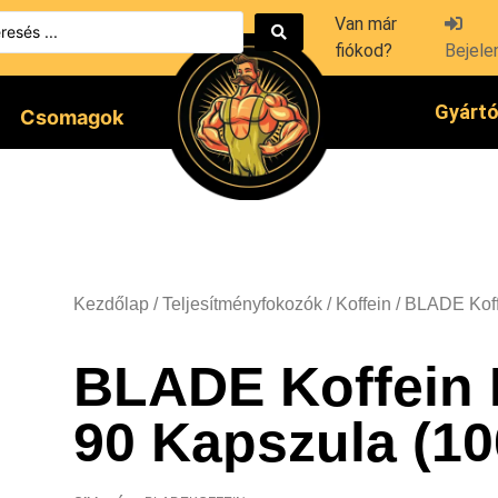
Van már
fiókod?
Bejele
Gyárt
Csomagok
Kezdőlap
/
Teljesítményfokozók
/
Koffein
/ BLADE Koff
BLADE Koffein 
90 Kapszula (1