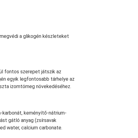
l megvédi a glikogén készleteket
ül fontos szerepet játszik az
ogén egyik legfontosabb tárhelye az
a tiszta izomtömeg növekedéséhez.
ium-karbonát, keményítő-nátrium-
ást gátló anyag (zsírsavak
fied water, calcium carbonate.