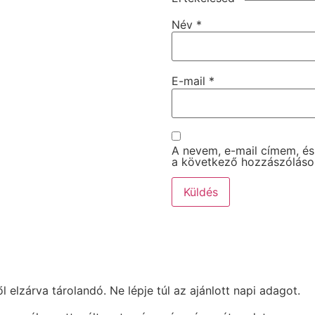
Név
*
E-mail
*
A nevem, e-mail címem, é
a következő hozzászólás
elzárva tárolandó. Ne lépje túl az ajánlott napi adagot.