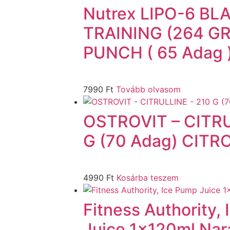
Nutrex LIPO-6 BL
TRAINING (264 G
PUNCH ( 65 Adag 
7990
Ft
Tovább olvasom
OSTROVIT – CITRU
G (70 Adag) CITR
4990
Ft
Kosárba teszem
Fitness Authority,
Juice 1x120ml Nar