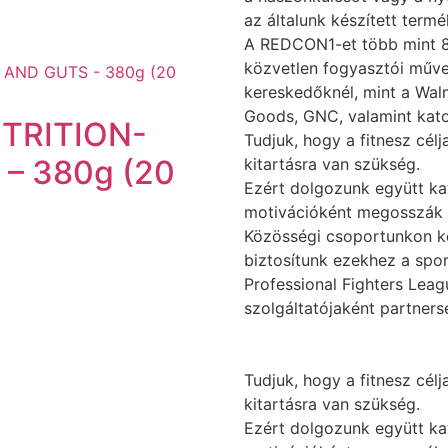
az általunk készített termé
A REDCON1-et több mint 8
közvetlen fogyasztói művel
kereskedőknél, mint a Wal
Goods, GNC, valamint kat
TRITION-
Tudjuk, hogy a fitnesz céljai
– 380g (20
kitartásra van szükség.
Ezért dolgozunk együtt kat
motivációként megosszák 
Közösségi csoportunkon ke
biztosítunk ezekhez a spo
Professional Fighters Leag
szolgáltatójaként partners
Tudjuk, hogy a fitnesz céljai
kitartásra van szükség.
Ezért dolgozunk együtt kat