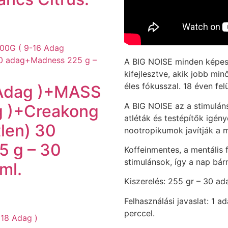
A BIG NOISE minden képess
kifejlesztve, akik jobb mi
éles fókusszal. 18 éven fel
 Adag )+MASS
A BIG NOISE az a stimuláns
g )+Creakong
atléták és testépítők igén
len) 30
nootropikumok javítják a m
 g – 30
Koffeinmentes, a mentális
stimulánsok, így a nap bá
ml.
Kiszerelés: 255 gr – 30 ad
Felhasználási javaslat: 1 a
perccel.