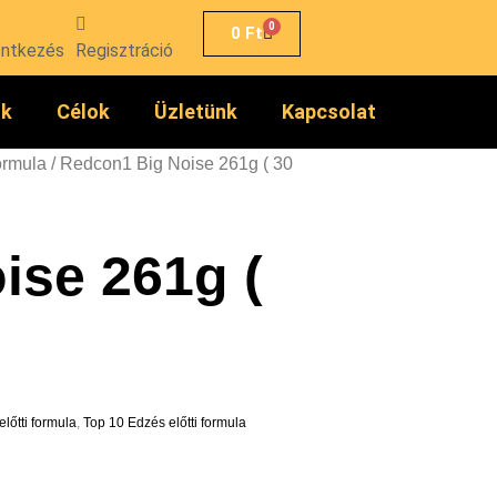
0
0
Ft
entkezés
Regisztráció
ók
Célok
Üzletünk
Kapcsolat
ormula
/ Redcon1 Big Noise 261g ( 30
ise 261g (
lőtti formula
,
Top 10 Edzés előtti formula