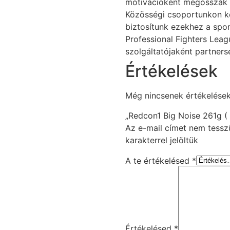
motivációként megosszák 
Közösségi csoportunkon ke
biztosítunk ezekhez a spo
Professional Fighters Leag
szolgáltatójaként partners
Értékelések
Még nincsenek értékelések
„Redcon1 Big Noise 261g ( 
Az e-mail címet nem tessz
karakterrel jelöltük
A te értékelésed
*
Értékelésed
*