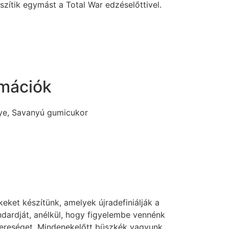
szítik egymást a Total War edzéselőttivel.
rmációk
ye, Savanyú gumicukor
eket készítünk, amelyek újradefiniálják a
ndardját, anélkül, hogy figyelembe vennénk
ereséget. Mindenekelőtt büszkék vagyunk