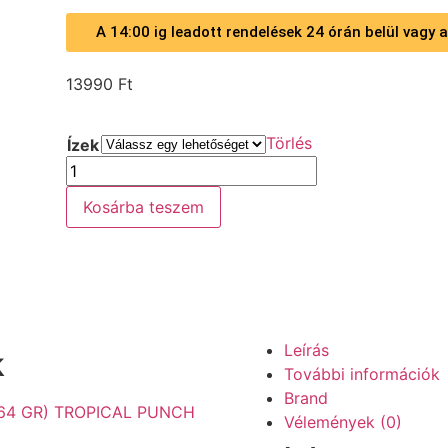
A 14:00 ig leadott rendelések 24 órán belül vagy
13990
Ft
Törlés
Ízek
Kosárba teszem
Leírás
k
További információk
Brand
Vélemények (0)