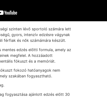
égi szinten lévő sportoló számára lett
nőségű, gyors, intenzív edzésre vágynak
üli férfiak és nők számámára készült.
 mentes edzés előtti formula, amely az
yeinek megfelel. A hozzáadott
entális fókuszt és a memóriát.
 fókuszt fokozó hatóanyagok nem
rmely szakában fogyasztható.
ag.
dag fogyasztása ajánlott edzés előtt 30