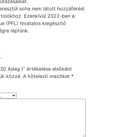
utazásaikat.
resztül soha nem látott hozzáférést
rtolókhoz. Ezenkívül 2022-ben a
ue (PFL) hivatalos kiegészítő
égre léptünk.
.
30 Adag )” értékelése elsőként
ük közzé.
A kötelező mezőket
*