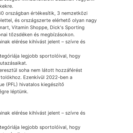
kekre.
0 országban értékesítik, 3 nemzetközi
ettel, és országszerte elérhető olyan nagy
mart, Vitamin Shoppe, Dick's Sporting
onai tőzsdéken és megbízásokon.
nak elérése kihívást jelent – ​​szívre és
egóriája legjobb sportolóival, hogy
utazásaikat.
resztül soha nem látott hozzáférést
rtolókhoz. Ezenkívül 2022-ben a
ue (PFL) hivatalos kiegészítő
égre léptünk.
nak elérése kihívást jelent – ​​szívre és
egóriája legjobb sportolóival, hogy