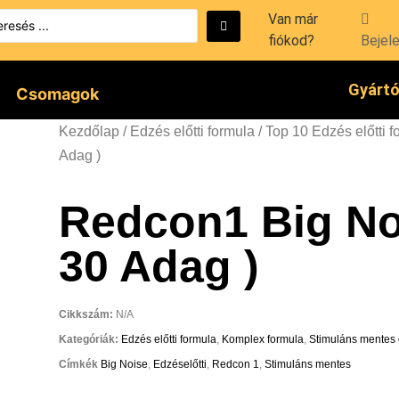
Van már
fiókod?
Bejel
Gyárt
Csomagok
Kezdőlap
/
Edzés előtti formula
/
Top 10 Edzés előtti f
Adag )
Redcon1 Big No
30 Adag )
Cikkszám:
N/A
Kategóriák:
Edzés előtti formula
,
Komplex formula
,
Stimuláns mentes e
Címkék
Big Noise
,
Edzéselőtti
,
Redcon 1
,
Stimuláns mentes