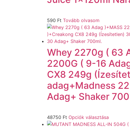
590
Ft
Tovább olvasom
Whey 2270g ( 63
2200G ( 9-16 Ada
CX8 249g (Ízesítet
adag+Madness 225
Adag+ Shaker 700
48750
Ft
Opciók választása