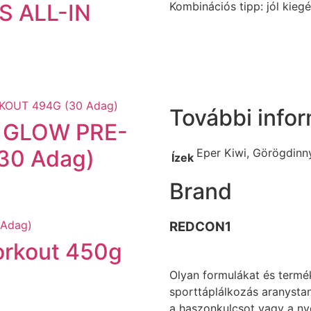
Kombinációs tipp: jól kiegé
 ALL-IN
További info
 GLOW PRE-
30 Adag)
Eper Kiwi, Görögdinn
Ízek
Brand
REDCON1
orkout 450g
Olyan formulákat és termék
sporttáplálkozás aranysta
a haszonkulcsot vagy a ny