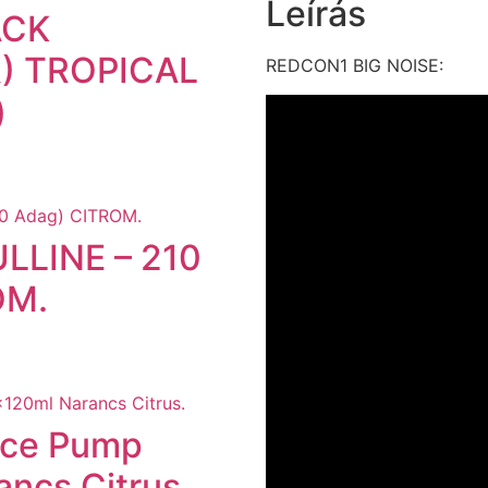
Leírás
ACK
R) TROPICAL
REDCON1 BIG NOISE:
)
LLINE – 210
OM.
 Ice Pump
ancs Citrus.